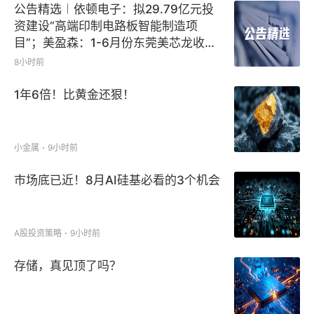
公告精选︱依顿电子：拟29.79亿元投
资建设“高端印制电路板智能制造项
目”；美盈森：1-6月份东莞美芯龙收入
占公司收入的比重仅约5%-6%
8小时前
1年6倍！比黄金还狠！
小金属
9小时前
市场底已近！8月AI硅基必看的3个机会
A股投资策略
9小时前
存储，真见顶了吗？