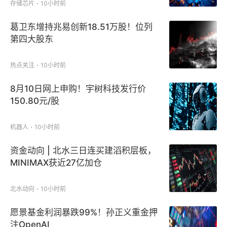
存储芯片
10小时前
葛卫东增持兆易创新18.51万股！位列
第四大股东
热点关注
10小时前
8月10日网上申购！宇树科技发行价
150.80元/股
机器人
10小时前
资金动向 | 北水三日连买建滔积层板，
MINIMAX获近27亿加仓
北水动向
10小时前
愿景基金利润暴跌99%！孙正义重金押
注OpenAI