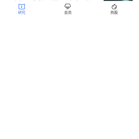
是反弹还是指数级反转？张忆东最新观



点：已经基本确认底部区域
研究
会员
热股
热点关注
8小时前
公告精选︱依顿电子：拟29.79亿元投
资建设“高端印制电路板智能制造项
目”；美盈森：1-6月份东莞美芯龙收入
占公司收入的比重仅约5%-6%
8小时前
1年6倍！比黄金还狠！
小金属
9小时前
市场底已近！8月AI硅基必看的3个机会