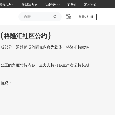
格隆汇App
诊股宝App
汇路演App
极调研
加入我们
通胀

登录 / 注册
通胀
（
）
格隆汇社区公约
组成部分，通过优质的研究内容为载体，格隆汇持续链
、公正的角度对待内容，全力支持内容生产者坚持长期
价值观：