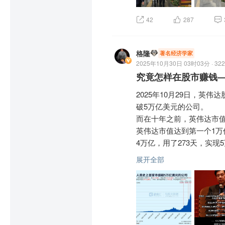
42
287
格隆
著名经济学家
2025年10月30日 03时03分 · 322
究竟怎样在股市赚钱
2025年10月29日，英伟
破5万亿美元的公司。

而在十年之前，英伟达市值仅1
英伟达市值达到第一个1万亿
4万亿，用了273天，实现5
很多人在问格隆，股市变幻
展开全部
说句不算托大的话，其实
好”的人，而是选一个“本身
这话隐藏着人生决策的密码
性，是“基础概率”； 而一
没错，可能真是因为你有