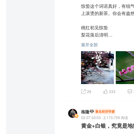
无古人，更不会后无来者。
惊蛰这个词语真好，有锐
入股息），年化回报率8%
上滚烫的新茶。你会有盎然
我不会说战争明天就结束
桃红初见惊蛰

出。  
$上证指数(SH000001
梨花落后清明

展开全部
你是爱，是暖，是希望

愿你是人间的三月天
28
233
格隆
著名经济学家
02-07 03:03 · 2,173,709 阅读
黄金+白银，究竟是地