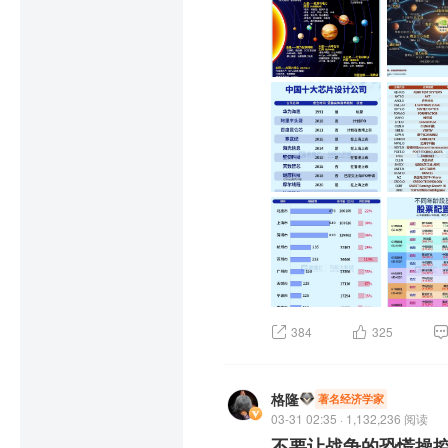
但从最后一张图（美国标普
我们等待你的到来！我们期
悦和财富，而是手足无措、
6月29日，深圳，我们不见
但时代车轮没有温情，它不
$纳斯达克综合指数(USIXI
如果你愿意留在原地，那
384
325
格隆
著名经济学家
03-31 02:35 · 1,132,236 阅读
不要让战争的恐慌操