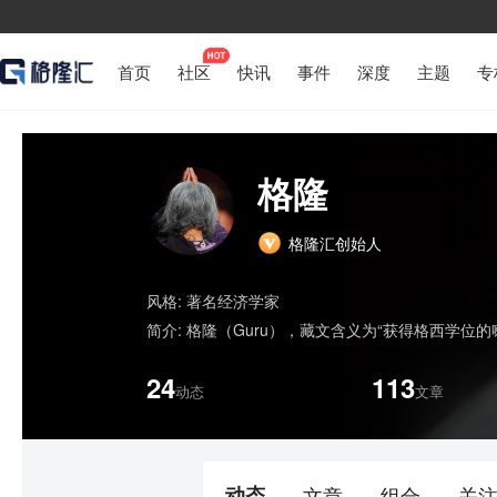
首页
社区
快讯
事件
深度
主题
专
格隆
格隆汇创始人
风格:
著名经济学家
简介:
格隆（Guru），藏文含义为“获得格西学位
24
113
动态
文章
动态
文章
组合
关