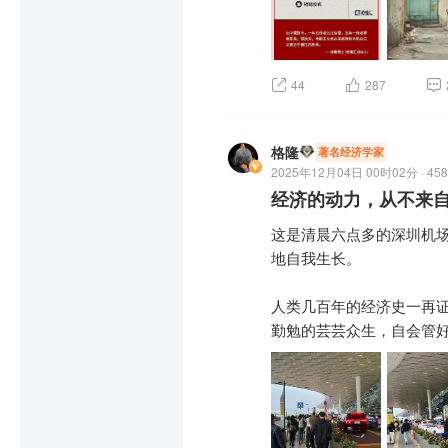
的逻辑、最全球化的估值比
题，让您无需在迷雾中匍匐
但我不会陪你。我有我自己
44
287
格隆汇会同时在会场现场发
你也一样！
12月21日，我们不见不散
格隆
著名经济学家
2025年12月04日 00时02分 · 458
经济的动力，从不来
这是清晨六点多的深圳机
地自我生长。

人类几百年的经济史一再
勤勉的芸芸众生，自会管