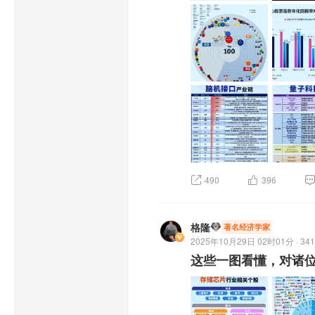
若换个空间，在更长时间里，
多数人人生当中最大的误区
喜欢你”的渣男渣女，因
也会得意洋洋地笑纳。

但事实上，一个人的品性，
子）。

只“对你好”，是局部的、
未来。

投资一如人生：理性的策
应在意波动，长期持有，慢
事实上只要你这么做了，你
490
396
公元2000年的一个早上
球第二富有的人，别人不做
巴菲特回答说：因为，没有
格隆
著名经济学家
2025年10月29日 02时01分 · 341
这些一图看懂，对诸