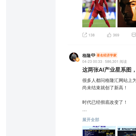
真正的投资大道至简，就是
你不必亲自下场造轮子，只
138
369
离开了时代，你什么也不
那是屈辱地、毫无尊严地被
格隆
著名经济学家
March or Die，要么
04-23 00:33 · 586,301 阅读
这两张AI产业星系图
永远充满激情，永远热泪盈眶
很多人都问格隆汇网站上为
最好的回应。

尚未结束就创了新高！

6月29—30日，全球视野
时代已经彻底改变了！

人投资家中对AI认知最深
宏观策略分析奖项第一名
原来的碳基人时代已经崩
刘高畅先生，更邀请了几乎
展开全部
的学习、你的专业或者职业
接、大模型，乃至未来物理