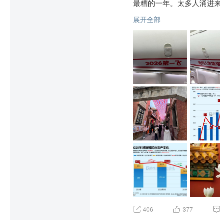
最糟的一年。太多人涌进
台抽走30%，再算上一个
展开全部
花才勉强够应付生活，一
用力，把多年的烟都戒了
变了，已完全不再有当年
冻着。我说你不一定要坚
是穷一些，这辈子可能也
职业的最大烦恼，他说不
和社会完全隔离了。他一
有的朋友，也因为他开车
友，倒不是因为开网约车
管怎么玩，怎么凑份子也
交集，和别人聚会，根本
说他现在可能一个月都不会
抵达机场，师傅露出难得
快乐！你会好的，一切都会
406
377
但实话实说，我知道，我