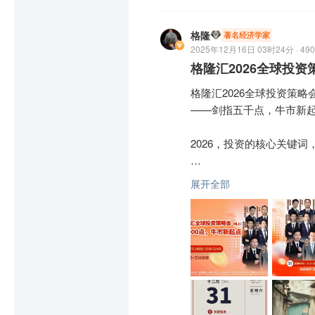
这个世上有一个人，他不离
格隆
著名经济学家
2025年12月16日 03时24分 · 490
这个人，是你自己。

格隆汇2026全球投
格隆汇2026全球投资策略
所以你无需感谢任何人，无
——剑指五千点，牛市新起
理解自己，善待自己，感谢
2026，投资的核心关键词
你总得相信一点什么东西—
美联储明年到底降息几次
展开全部
会不会有热战？房地产究竟
桃李春风一杯酒，江湖夜雨
究竟是带来持续的福泽，
再上，还是后继乏力，敷衍
山回路转不见君，雪上空留
诸如此类，无数的不确定性
江湖路远，不会有人陪伴你
点也是确定无疑的。这种过
马上新年了，陌生人，格
一直秉持“全球视野，下注
幸福。
