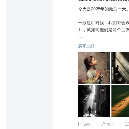
前路山高水远，我们都要
今天是2025年的最后一天。
我也不会送你，但我会诚
家！
一般这种时候，我们都会表达感激
 hi，就如同他们是两个
其实，并不存在岁月这个朋
展开全部
岁月不会对任何一个人温柔
你唯一需要感谢的，是你自
谢谢你在风雨中撑住，也在
一年将近夜，万里未归人
仗，只能，也只会是你独自
这个世界从来没有救世主，
290
357
你从不欠谁的，你所拥有的