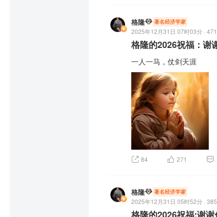
口和一个朋友聊了一下司
司机身上看到了过去这些年
格隆
著名经济学家
2025年12月31日 07时03分 · 471
作为一个研究宏观经济的
格隆的2026祝福：谢
大指标，其实我并没有太
一人一马，仗剑天涯
有什么真正的感同身受。但
到了现在的9.6单，外卖
一个行业能把投产比压缩
公里外送外卖只为赚三块
人群声音不够大，我们可
是经济活动最接地气的温度
亿（根据公开数据测算结
期待的是，如果真的有一
担一些？

84
271
滚滚红尘，冷暖自知。无
格隆
在尘世能获得幸福，尤其
著名经济学家
2025年12月31日 05时52分 · 385
能守得云开雾散，能绽放久
格隆的2026祝福:谢