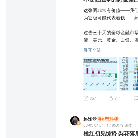
这张图非常有价值——我
为它极可能代表着钱——薅
过去三十天的全球金融市
债、美元、黄金、白银、资
展开全部
这种情景，在过往十年里没看
加息！最悲观的金属代表—铜
但事实上，美国实际利率比
息概率，远超加息。市场
棍与美以鱼死网破，把油价推
257
341
这个概率，不能说没有，
阳月亮依然升起，万有引
格隆
著名经济学家
静，但，你不在了。

03-05 04:04 · 1,485,079 阅读
桃红初见惊蛰 梨花落
投机、恐慌、羊群从众，