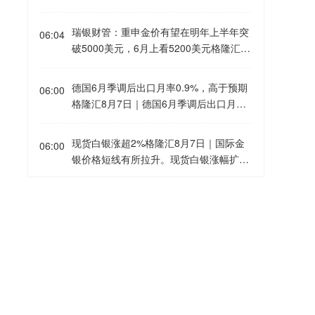
车座椅及座椅头枕、汽车行驶记录仪、车
alifax季调后房价指数年率0.1%，预期0.
身反光标识等9种产品领域原有指定实验
4%，前值0.6%；月率0%，预期0.1%，
瑞银财管：重申金价有望在明年上半年突
室进行了能力核查。
06:04
前值0.2%。
破5000美元，6月上看5200美元格隆汇8
月7日｜瑞银财富管理投资总监办公室指
出，金价的最新走势进一步印证先前的判
德国6月季调后出口月率0.9%，高于预期
06:00
断，在宏观经济、资金流向以及投资组合
格隆汇8月7日｜德国6月季调后出口月率
多元化需求等多重因素共同作用下，黄金
0.9%，预期0.2%，前值0.90%；进口月
仍有望获得坚实支撑。考虑到美国债券收
率4.4%，预期1%，前值-2.50%。德国6
现货白银涨超2%格隆汇8月7日｜国际金
益率可能趋于下行、美元预期进一步走
06:00
月季调后贸易帐154亿欧元，预期174亿
银价格短线有所拉升。现货白银涨幅扩大
弱，加上各国央行持续购金，该行继续预
欧元，前值191亿欧元。
至2.00%，现报62.76美元/盎司；现货黄
计金价有望在明年上半年突破每盎司5000
金站上4280美元/盎司，日内涨0.94%。
美元，到明年6月底的目标价上看5200美
A股银行股普跌，紫金银行、兰州银行跌
05:58
元。
超2%格隆汇8月7日｜A股银行股普跌，其
中，紫金银行、兰州银行、青农商行、厦
门银行、瑞丰银行跌超2%，重庆银行、
巴克莱上调eBay目标价至123美元格隆汇
05:55
常熟银行跌近2%。
8月7日｜巴克莱将eBay的目标价从114美
元上调至123美元，维持“增持”评级。(格
隆汇)
俄电商巨头“野莓”再次通报仓库遭袭起火
05:55