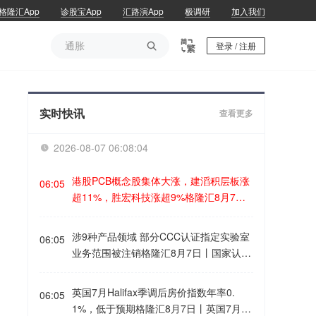
格隆汇App
诊股宝App
汇路演App
极调研
加入我们
通胀

登录 / 注册
通胀
实时快讯
查看更多
2026-08-07 06:08:04

港股PCB概念股集体大涨，建滔积层板涨
06:05
超11%，胜宏科技涨超9%格隆汇8月7日
｜港股市场PCB概念股集体大涨，其中，
建滔积层板涨超11%，芯碁微装涨超1
涉9种产品领域 部分CCC认证指定实验室
06:05
0%，胜宏科技涨超9%，广合科技、大族
业务范围被注销格隆汇8月7日丨国家认监
数控涨超8%，建滔集团、鼎泰高科涨超
委近日对熔断体、小功率电动机、汽车安
6%。
全玻璃、汽车安全带、机动车外部照明及
英国7月Halifax季调后房价指数年率0.
06:05
光信号装置、机动车辆间接视野装置、汽
1%，低于预期格隆汇8月7日丨英国7月H