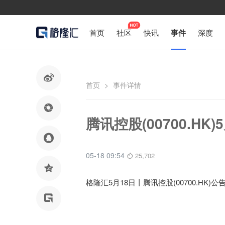
首页
社区
快讯
事件
深度

首页
>
事件详情

腾讯控股(00700.HK

05-18 09:54
25,702

格隆汇5月18日丨
腾讯控股(00700.HK)
