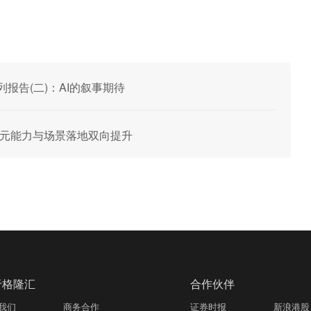
系列报告(二)：AI的叙事期待
健 混元能力与场景落地双向提升
于格隆汇
合作伙伴
我们
商务合作
证券时报
新浪港股