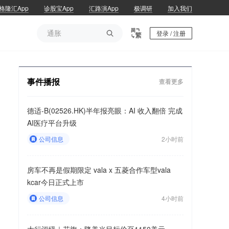
格隆汇App
诊股宝App
汇路演App
极调研
加入我们
通胀

登录 / 注册
通胀
事件播报
查看更多
德适-B(02526.HK)半年报亮眼：AI 收入翻倍 完成
AI医疗平台升级
公司信息
2小时前
房车不再是假期限定 vala x 五菱合作车型vala
kcar今日正式上市
公司信息
4小时前