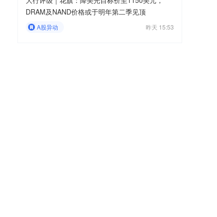
大行评级｜花旗：降美光目标价至1150美元，
DRAM及NAND价格或于明年第二季见顶
A股异动
昨天 15:53