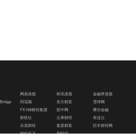
网易港股
和讯港股
金融界港股
ridge
同花顺
东方财富
雪球网
FX168财经集团
投中网
摩尔金融
财联社
云掌财经
有连云
乐居财经
复星财富
巨丰财经网
财经天下
新时空