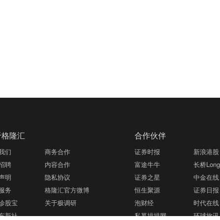
于格隆汇
合作伙伴
我们
商务合作
证券时报
新浪港股
招聘
内容合作
富途牛牛
长桥LongB
声明
隐私协议
证券之星
中金在线
服务
格隆汇官方微博
恒生聚源
证券日报
诊股宝
关于极调研
泡财经
时代在线
东新社
私募排排网
环球旅讯