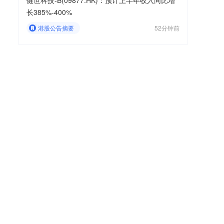
健世科技-B(09877.HK)：预计上半年收入同比增
长385%-400%
港股公告摘要
52分钟前