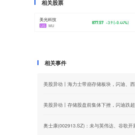
相关股票
美光科技
877.57
-3.9 (-0.44%)
US
MU
相关事件
美股异动丨海力士带崩存储板块，闪迪、西
美股异动丨存储股盘前集体下挫，闪迪跌超
奥士康(002913.SZ)：未与英伟达、谷歌