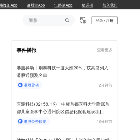
格隆汇App
诊股宝App
汇路演App
极调研
加入我们
通胀

登录 / 注册
通胀
事件播报
查看更多
港股异动丨剂泰科技一度大涨20%，获高盛列入
港股通预测名单
港股异动
2分钟前
医渡科技(02158.HK)：中标首都医科大学附属首
都儿童医学中心通州院区信息化配套建设项目
港股公告摘要
48分钟前