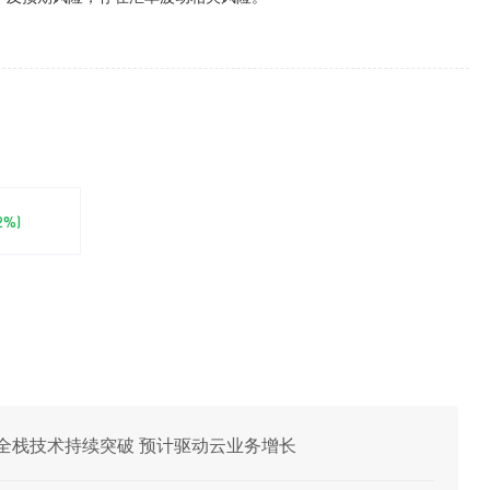
12%)
27Q1全栈技术持续突破 预计驱动云业务增长