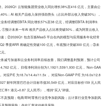
026Q1 云智能集团营业收入同比增长38%至416 亿元，主要由公
0%；AI 相关产品收入保持强劲势头（占比外部云收入突破30%），
调整EBITA 同比增长57%至38 亿元，经调整EBITA 利润率9.
示，①预计未来一年AI 相关产品收入占比将突破50%，成为阿里云收入
；②2026Q1 包含百炼MaaS 平台在内的模型与应用服务年化经常
Q2 季度ARR 将确定性突破100 亿元，年底预计突破300 亿元；③未
亿元。
务减亏加速和云业务利润率后续改善，我们调整盈利预测，预计公司
/14,762 亿元， 归母净利润分别为1,192/1,539/1,930 亿元， Non-GAA
应P/E 为18.7x/14.4x/11.5x ， 对应Non-GAAP P/E 为16.0x/12.8
2027 财年阿里巴巴合计目标市值30,549 亿元，对应目标价159 元人民
实时汇率1 港元=0.87 元人民币），维持“买入”评级。
及预期；电商/即时零售行业竞争加剧风险；云计算行业竞争加剧风
果不及预期风险；存在汇率波动相关风险。