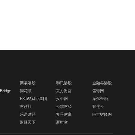
网易港股
和讯港股
金融界港股
ridge
同花顺
东方财富
雪球网
FX168财经集团
投中网
摩尔金融
财联社
云掌财经
有连云
乐居财经
复星财富
巨丰财经网
财经天下
新时空