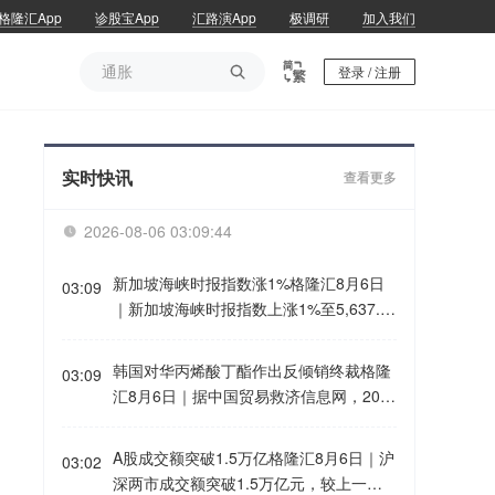
格隆汇App
诊股宝App
汇路演App
极调研
加入我们
通胀

登录 / 注册
通胀
实时快讯
查看更多
2026-08-06 03:09:44

新加坡海峡时报指数涨1%格隆汇8月6日
03:09
｜新加坡海峡时报指数上涨1%至5,637.2
2点。
韩国对华丙烯酸丁酯作出反倾销终裁格隆
03:09
汇8月6日｜据中国贸易救济信息网，202
6年7月23日，韩国贸易委员会发布第202
6-13号公告(案件调查号23-2025-8)，对
A股成交额突破1.5万亿格隆汇8月6日｜沪
03:02
原产于中国的丙烯酸丁酯(Butyl Acrylate)
深两市成交额突破1.5万亿元，较上一日