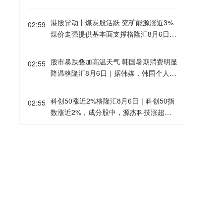
作出反倾销肯定性终裁，建议韩国企划财
此时放量超40亿元。
政部对涉案产品征收为期五年的反倾销
港股异动丨煤炭股活跃 兖矿能源涨近3%
税，具体如下：泰兴市昇科化工有限公司
02:59
煤价走强提供基本面支撑格隆汇8月6日｜
及其关联企业税率为11.42%、上海华谊
港股煤炭股集体活跃，其中，金马能源大
新材料有限公司及其关联企业税率为8.3
涨近9%，兖矿能源涨近3%，蒙古能源涨
2%、平湖石化有限责任公司及其关联企
股市暴跌叠加高温天气 韩国暑期消费明显
02:55
近2%，首钢资源、中煤能源、兖煤澳大
业税率为19.17%、中国其他生产商/出口
降温格隆汇8月6日｜据韩媒，韩国个人信
利亚涨1.2%，易大宗、中国神华跟涨。
商税率为18.69%。涉案产品的韩国税号
用卡消费和旅游消费均在暑假旺季期间出
消息面上，8月5日，动力煤价格指数全线
为2916.12.3000。
现下滑。分析认为，创纪录的高温天气和
科创50涨近2%格隆汇8月6日｜科创50指
上调，5500大卡报839元/吨涨5元/吨，煤
02:55
近期韩国国内股市的大幅下跌成为影响消
数涨近2%，成分股中，源杰科技涨超
价的持续走强直接提振了市场对煤炭企业
费的背景因素。根据韩国数据与统计部8
5%，中微公司、寒武纪涨超3%。
盈利的预期。在2025年"反内卷"严控煤炭
月6日公布的Nowcast指数，7月第四周(1
超能力生产政策延续的背景下，叠加安监
摩通下调迪士尼目标价至137美元格隆汇8
8日至24日)的信用卡消费额较去年同期下
02:54
系统性加严、部分矿井停产整改，2026年
月6日｜摩根大通：将迪士尼(DIS.US)目
降12.9%。这是自今年1月以来最大的单
下半年国内动力煤供给端产量收缩趋势延
标价从140美元下调至137美元。
周降幅。
续。 有机构指出，长协占比较高的中国神
创业板指涨超1% 早盘一度跌逾2%格隆汇
02:51
华、中煤能源业绩稳定性较强，低估值标
8月6日｜A股低开高走，创业板指涨超
的兖矿能源（港股）也有望迎来估值修
1%，早盘一度跌逾2%；深成指涨0.7%，
复。
沪指涨0.36%。半导体、光模块、AI基
格隆汇8月6日｜南下资金净买入港股超30
02:51