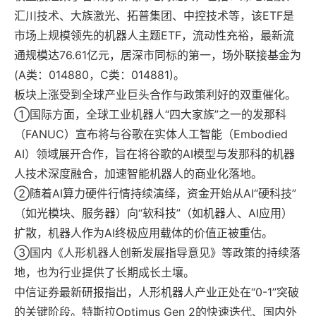
汇川技术、大族激光、拓普集团、中控技术等，该ETF是
市场上规模领先的机器人主题ETF，流动性充裕，最新流
通规模达76.61亿元，居深市同标的第一，场外联接基金为
(A类：014880，C类：014881)。
板块上涨受到全球产业巨头合作与政策利好的双重催化。
①国际方面，全球工业机器人“四大家族”之一的发那科
（FANUC）宣布将与谷歌在实体人工智能（Embodied
AI）领域展开合作，旨在将谷歌的AI模型与发那科的机器
人技术深度融合，加速智能机器人的商业化落地。
②随着AI算力硬件行情持续演绎，资金开始从AI“硬科技”
（如光模块、服务器）向“软科技”（如机器人、AI应用）
扩散，机器人作为AI终极应用载体的价值正被重估。
③国内《人形机器人创新发展指导意见》等政策的持续落
地，也为行业提供了长期成长土壤。
中信证券最新研报指出，人形机器人产业正处在“0-1”突破
的关键阶段。特斯拉Optimus Gen 2的快速迭代、国内外