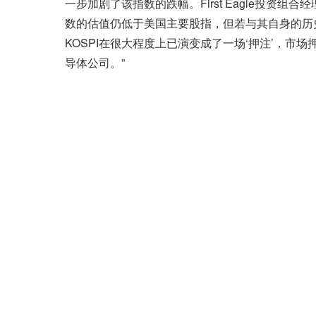
一步加剧了该指数的跌幅。First Eagle投资组合经理C
数的估值仍低于美国主要股指，但若与其自身的历
KOSPI在很大程度上已演变成了一场‘押注’，
导体公司。”