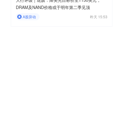
大行评级｜花旗：降美光目标价至1150美元，
DRAM及NAND价格或于明年第二季见顶
A股异动
昨天 15:53