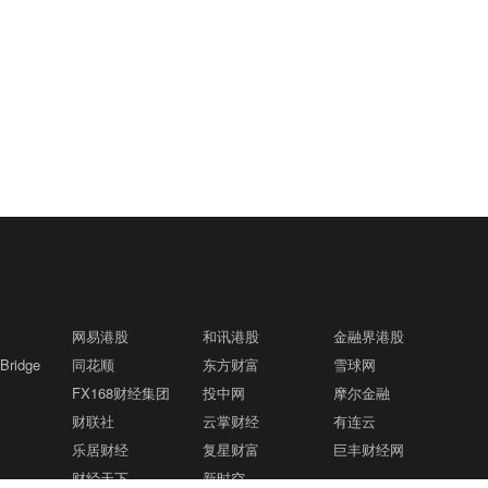
网易港股
和讯港股
金融界港股
ridge
同花顺
东方财富
雪球网
FX168财经集团
投中网
摩尔金融
财联社
云掌财经
有连云
乐居财经
复星财富
巨丰财经网
财经天下
新时空