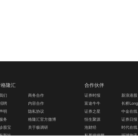
于格隆汇
合作伙伴
我们
商务合作
证券时报
新浪港股
招聘
内容合作
富途牛牛
长桥LongB
声明
隐私协议
证券之星
中金在线
服务
格隆汇官方微博
恒生聚源
证券日报
诊股宝
关于极调研
泡财经
时代在线
东新社
私募排排网
环球旅讯