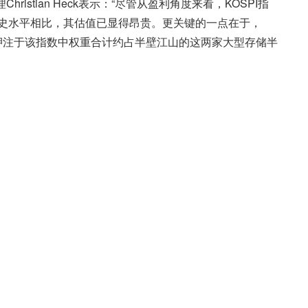
hristian Heck表示：“尽管从盈利角度来看，KOSPI指
史水平相比，其估值已显得昂贵。更关键的一点在于，
市场押注于该指数中权重合计约占半壁江山的这两家大型存储半