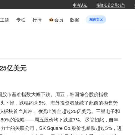
申请认证
格隆汇公众号矩阵
主题
专栏
行情
会员
数据
25亿美元
韩国股市基准指数大幅下跌。周五，韩国综合股价指数
即掉头下挫，跌幅约为5%。海外投资者延续了此前的抛售势
科技板块首当其冲，净流出资金超过25亿美元。三星电子和
约80%的涨幅——周五股价均下跌逾7%。尽管如此，自年
的关联公司，SK Square Co.股价也暴跌超过5%，进