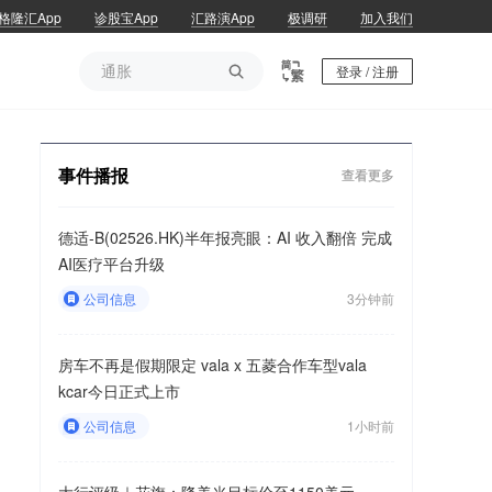
格隆汇App
诊股宝App
汇路演App
极调研
加入我们
通胀

登录 / 注册
通胀
事件播报
查看更多
德适-B(02526.HK)半年报亮眼：AI 收入翻倍 完成
AI医疗平台升级
公司信息
3分钟前
房车不再是假期限定 vala x 五菱合作车型vala
kcar今日正式上市
公司信息
1小时前