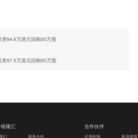
日耗资94.6万港元回购50万股
日耗资97.5万港元回购50万股
于格隆汇
合作伙伴
我们
商务合作
证券时报
新浪港股