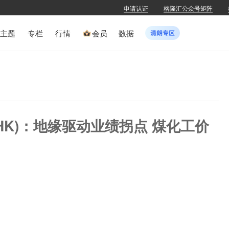
申请认证
格隆汇公众号矩阵
主题
专栏
行情
会员
数据
.HK)：地缘驱动业绩拐点 煤化工价