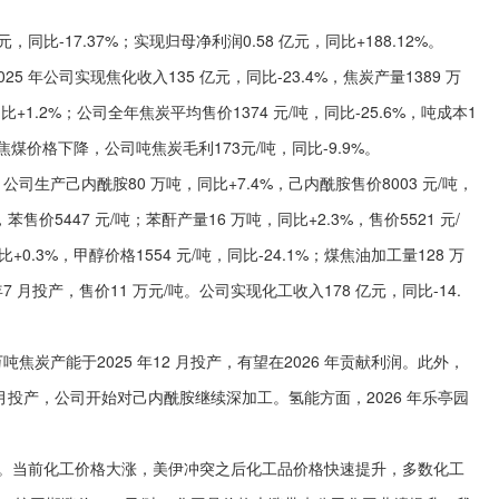
同比-17.37%；实现归母净利润0.58 亿元，同比+188.12%。
年公司实现焦化收入135 亿元，同比-23.4%，焦炭产量1389 万
比+1.2%；公司全年焦炭平均售价1374 元/吨，同比-25.6%，吨成本1
于焦煤价格下降，公司吨焦炭毛利173元/吨，同比-9.9%。
产己内酰胺80 万吨，同比+7.4%，己内酰胺售价8003 元/吨，
，苯售价5447 元/吨；苯酐产量16 万吨，同比+2.3%，售价5521 元/
+0.3%，甲醇价格1554 元/吨，同比-24.1%；煤焦油加工量128 万
年7 月投产，售价11 万元/吨。公司实现化工收入178 亿元，同比-14.
炭产能于2025 年12 月投产，有望在2026 年贡献利润。此外，
5 月投产，公司开始对己内酰胺继续深加工。氢能方面，2026 年乐亭园
升。当前化工价格大涨，美伊冲突之后化工品价格快速提升，多数化工