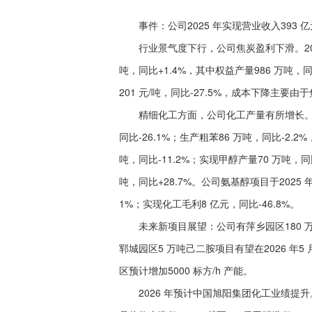
事件：公司2025 年实现营业收入393 亿元，
行业景气度下行，公司焦炭盈利下滑。2025 
吨，同比+1.4%，其中权益产量986 万吨，同
201 元/吨，同比-27.5%，成本下降主要由
精细化工方面，公司化工产量有所增长。公司生
同比-26.1%；生产粗苯86 万吨，同比-2.2%
吨，同比-11.2%；实现甲醇产量70 万吨，同比
吨，同比+28.7%。公司氨基醇项目于2025 
1%；实现化工毛利8 亿元，同比-46.8%。
未来新项目展望：公司有萍乡园区180 万吨焦
郓城园区5 万吨己二胺项目有望在2026 年
区预计增加5000 标方/h 产能。
2026 年预计中国旭阳集团化工业绩提