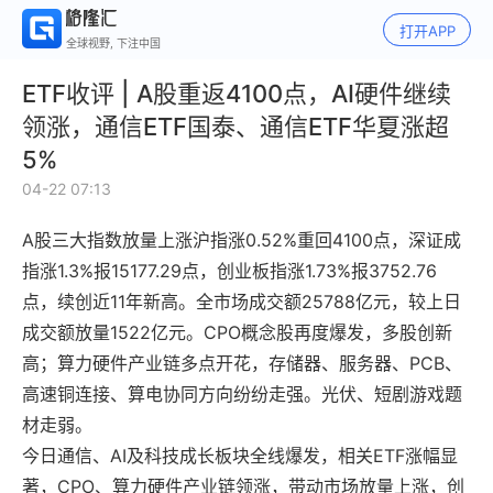
打开APP
全球视野, 下注中国
ETF收评 | A股重返4100点，AI硬件继续
领涨，通信ETF国泰、通信ETF华夏涨超
5%
04-22 07:13
A股三大指数放量上涨沪指涨0.52%重回4100点，深证成
指涨1.3%报15177.29点，创业板指涨1.73%报3752.76
点，续创近11年新高。全市场成交额25788亿元，较上日
成交额放量1522亿元。CPO概念股再度爆发，多股创新
高；算力硬件产业链多点开花，存储器、服务器、PCB、
高速铜连接、算电协同方向纷纷走强。光伏、短剧游戏题
材走弱。
今日通信、AI及科技成长板块全线爆发，相关ETF涨幅显
著，CPO、算力硬件产业链领涨，带动市场放量上涨，创