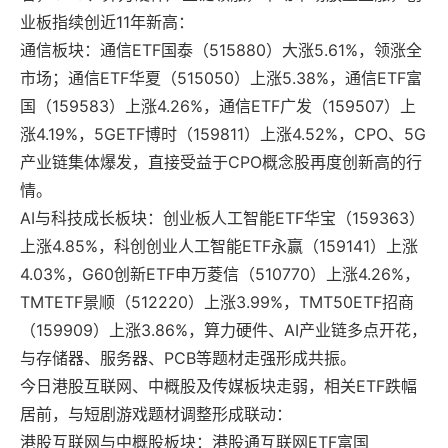
业板指续创近11年新高：
通信板块：通信ETF国泰（515880）大涨5.61%，领涨全
市场；通信ETF华夏（515050）上涨5.38%，通信ETF富
国（159583）上涨4.26%，通信ETF广发（159507）上
涨4.19%，5GETF博时（159811）上涨4.52%，CPO、5G
产业链集体爆发，直接受益于CPO概念股再度创新高的行
情。
AI与科技成长板块：创业板人工智能ETF华宝（159363）
上涨4.85%，科创创业人工智能ETF永赢（159141）上涨
4.03%，G60创新ETF申万菱信（510770）上涨4.26%，
TMTETF景顺（512220）上涨3.99%，TMT50ETF招商
（159909）上涨3.86%，算力硬件、AI产业链多点开花，
与存储器、服务器、PCB等题材走强形成共振。
今日港股互联网、中概股及传媒板块走弱，相关ETF跌幅
居前，与短剧游戏题材调整形成联动：
港股互联网与中概股板块：港股通互联网ETF富国