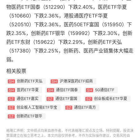
物医药ETF国泰（512290）下跌2.40%，医药ETF华夏
（510660）下跌2.36%，港股通医疗ETF华夏
（520510）下跌2.36%，医药50ETF富国（515950）下
跌2.35%，创新药ETF银华（159992）下跌2.30%，创新
药ETF东财（159622）下跌2.29%，创新药ETF天弘
（517380）下跌2.25%，创新药、医药产业链集体大幅走
弱。
相关股票
创新药ETF天弘
沪港深医药ETF招商
SH
SH
医药ETF华夏
通信ETF国泰
5G通信ETF
SH
SH
SH
通信ETF嘉实
通信ETF富国
创业板成长ETF华夏
SZ
SZ
SZ
创业板人工智能ETF华宝
通信ETF南方
SZ
SZ
创新药ETF银华
SZ
格隆汇声明：文中观点均来自原作者，不代表格隆汇观点及立场。特别提醒，投资决
策需建立在独立思考之上，本文内容仅供参考，不作为实际操作建议，交易风险自