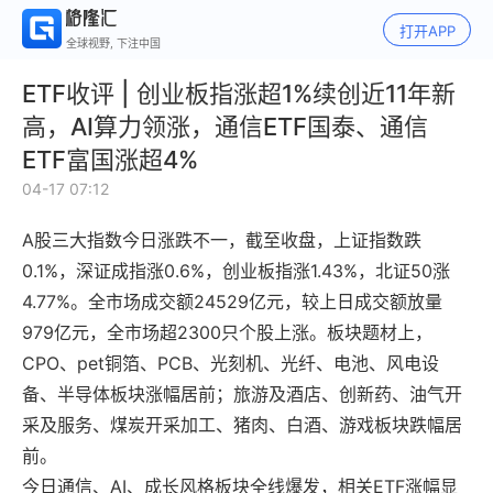
打开APP
全球视野, 下注中国
ETF收评 | 创业板指涨超1%续创近11年新
高，AI算力领涨，通信ETF国泰、通信
ETF富国涨超4%
04-17 07:12
A股三大指数今日涨跌不一，截至收盘，上证指数跌
0.1%，深证成指涨0.6%，创业板指涨1.43%，北证50涨
4.77%。全市场成交额24529亿元，较上日成交额放量
979亿元，全市场超2300只个股上涨。板块题材上，
CPO、pet铜箔、PCB、光刻机、光纤、电池、风电设
备、半导体板块涨幅居前；旅游及酒店、创新药、油气开
采及服务、煤炭开采加工、猪肉、白酒、游戏板块跌幅居
前。
今日通信、AI、成长风格板块全线爆发，相关ETF涨幅显