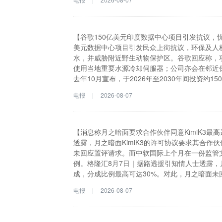
理、智能巡检、AI运维分析等核心环节的自主研
场景的商业化落地取得实质进展，体现了相关产
域的市场认知度，为后续同类型业务开展奠定良好基础
度涨近7%，最高触及12.14港元。消息面上，
【谷歌150亿美元印度数据中心项目引发抗议，忧
售协议，合约总金额为人民币5080万元(含税
美元数据中心项目引发民众上街抗议，环保及人
包括NBK行业应用平台V2.0系列软件(含物联
水，并威胁附近野生动物保护区。谷歌回应称，
子系统)；GIS定位地图辅助定位管理系统V1.0
使用当地重要水源冷却伺服器；公司亦会在邻近
数据分析软件。公司认为，本次与合作方签订协
去年10月宣布，于2026年至2030年间投资约
维分析等核心环节的自主研发软件及配套服务，
纽。维沙卡帕特南位于印度东岸，谷歌计划在当
电报
|
2026-08-07
得实质进展，体现了相关产品在AI基础设施场
洲，支援印度及海外的云端和人工智能服务。格隆
后续同类型业务开展奠定良好基础。(格隆汇)
发民众上街抗议，环保及人权组织更入禀法院要
物保护区。谷歌回应称，项目会遵守印度适用法
伺服器；公司亦会在邻近保护区的设施采取隔音
【消息称月之暗面要求合作伙伴同意KimiK3最
2026年至2030年间投资约150亿美元，在
透露，月之暗面KimiK3的许可协议要求其合作
位于印度东岸，谷歌计划在当地建立新的国际海
未回应置评请求。而中软国际上个月在一份监管
外的云端和人工智能服务。
例。格隆汇8月7日｜据路透援引知情人士透露，月
成，分成比例最高可达30%。对此，月之暗面
与月之暗面的收入分成协议，但未透露具体比例
电报
|
2026-08-07