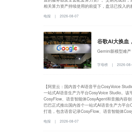
相关算力资产持续使用的前提下，盘活已投入的
足资金支撑，助力集团全力推进AI 2.0时代To
电报
|
2026-08-07
议，印证了范式具备持续完善算力基础设施、保障
所需资源的能力，同时彰显头部金融机构对范式
式今日发布公告称，集团已与华夏金融租赁订立
元融资渠道，为集团AI核心业务迭代与长期战略
谷歌AI大换
年全新购置的服务器及全套配套算力资产。交易
全不影响相关算力资产持续使用的前提下，盘活
Gemini新模型
局提供充足资金支撑，助力集团全力推进AI 2.0
势。本次协议，印证了范式具备持续完善算力基础
字母榜
|
2026-08
术战略执行所需资源的能力，同时彰显头部金融
【阿里云：国内首个AI语音平台CosyVoice S
一站式AI语音生产力平台CosyVoice Studi
CosyFlow、语音智能体CosyAgent和音频内容
巴巴正式推出国内首个一站式AI语音生产力平台CosyV
打造，包含语音记录CosyFlow、语音智能体CosyA
电报
|
2026-08-07