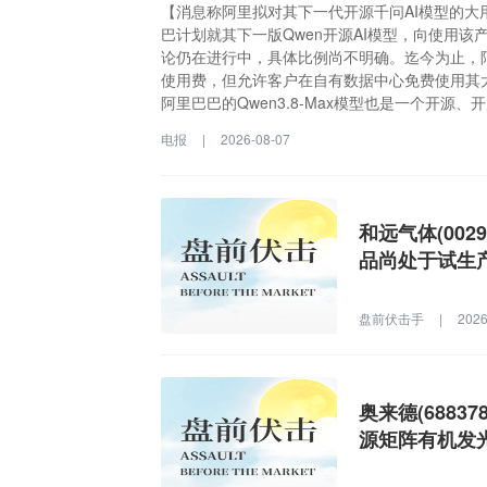
【消息称阿里拟对其下一代开源千问AI模型的大
巴计划就其下一版Qwen开源AI模型，向使用
论仍在进行中，具体比例尚不明确。迄今为止，
使用费，但允许客户在自有数据中心免费使用其
阿里巴巴的Qwen3.8-Max模型也是一个开
行或调整的基础学习参数。相比之下，美国开发商Open
电报
|
2026-08-07
模型。格隆汇8月7日｜据路透援引消息人士称，
并产生收入的大用户收取一定比例的分成。由于
巴巴已向开发者收取在其自有云计算平台上托管
分开源产品。与月之暗面上月发布的轰动性模型类似
和远气体(002
权重的模型，这意味着开发者可以下载那些支撑
品尚处于试生
OpenAI、Anthropic 以及Alphabet旗下的
盘前伏击手
|
2026
奥来德(6883
源矩阵有机发光