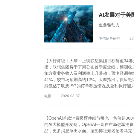
AI发展对于美
重要驱动力
中信证券研究
|
20
【大行评级丨大摩：上调联想集团目标价至34港
指，联想集团将于下周公布首季度业绩，预测收入
施方案业务收入及利润率上升带动，预测经调整纯利
41%，较市场预期高约12%。大摩指出，供应
能低估了联想ISG的订单积压情况及盈利执行能
改善，有利于联想转嫁成本及维持利润，预料IDG
电报
|
2026-08-07
2029财年经调整纯利的预测较市场预期高14%、
持”评级。格隆汇8月7日｜摩根士丹利发表研报
美元，同比增长27%、环比增长11%；受基础
约7.88亿美元，同比增长102%、环比增长4
【OpenAI首款消费级硬件细节曝光：售价超30
AI及通用服务器订单持续强劲，相信市场可能低
的AI大模型开发商，OpenAI一直在布局进军
憬存储器供需平衡已因AI需求而出现结构性改善
品，更多消息浮出水面。据彭博社知名记者马克·