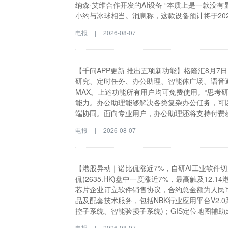
维持稳定于7%至7.5%。该行对联想2027至20
纳森·艾维合作开发的AI设备 “本质上是一款没
目标价由30港元上调至34港元，维持“增持”评级
小约与冰球相当。消息称，这款设备预计将于202
箱。相比之下，亚马逊的大多数智能音箱售价在4
电报
|
2026-08-07
属”制造，拥有独特的外观设计，并配备可移动
时自动移动，同时还配有灯光、摄像头系统及其
让用户能够单手拿着在家中移动，类似于亚马逊已
型开发商，OpenAI一直在布局进军消费硬件
【千问APP更新 推出五项新功能】格隆汇8月7
息浮出水面。据彭博社知名记者马克·古尔曼援引知
研究、定时任务、办公助理、智能体广场、语音通话
作开发的AI设备 “本质上是一款没有显示屏的
MAX。上述功能所有用户均可免费使用。“思考研
当。消息称，这款设备预计将于2027年上市，售
能力。办公助理能够解决各类复杂办公任务，可
下，亚马逊的大多数智能音箱售价在40美元到24
端协同。面向专业用户，办公助理还将支持付费获
独特的外观设计，并配备可移动部件——其中一
APP和PC端功能上新，推出思考研究、定时任
电报
|
2026-08-07
时还配有灯光、摄像头系统及其它传感器。消息
支持阿里最新旗舰模型Qwen3.8-MAX。上述
拿着在家中移动，类似于亚马逊已停产的Tap音
升级，具备更强推理和信息整合能力。办公助理
并交付成果，支持手机与PC跨端协同。面向专
【港股异动｜诺比侃涨近7%，自研AI工业软件切
侃(2635.HK)盘中一度涨近7%，最高触及12
芯片企业订立软件销售协议，合约总金额为人民币
品及配套技术服务，包括NBK行业应用平台V2.
控子系统、智能验损子系统)；GIS定位地图辅助
系统V1.0；AI运维大数据分析软件。公司认
电报
|
2026-08-07