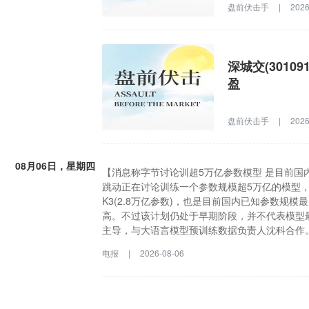
盘前伏击手
|
2026
深城交(3010
盈
盘前伏击手
|
2026
08月06日，星期四
【消息称字节讨论训超5万亿参数模型 是目前国
跳动正在讨论训练一个参数规模超5万亿的模型，它超过
K3(2.8万亿参数)，也是目前国内已知参数规
高。不过该计划仍处于早期阶段，并不代表模型最终一
主导，与大语言模型预训练数据负责人沈科合作。
格隆汇8月6日｜据晚点，字节跳动正在讨论训练一
电报
|
2026-08-06
Max(2.4万亿参数)和月之暗面的K3(2.8
型规模越大，智能水平往往越高。不过该计划仍
SeedFoundation负责人项亮主导，与大语
织，划分职责，分配资源。