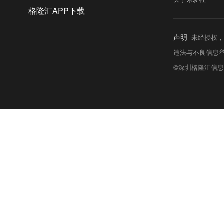
格隆汇APP下载
声明
未经授权，
违法与不良信息举报热线:
©深圳格隆汇信息科