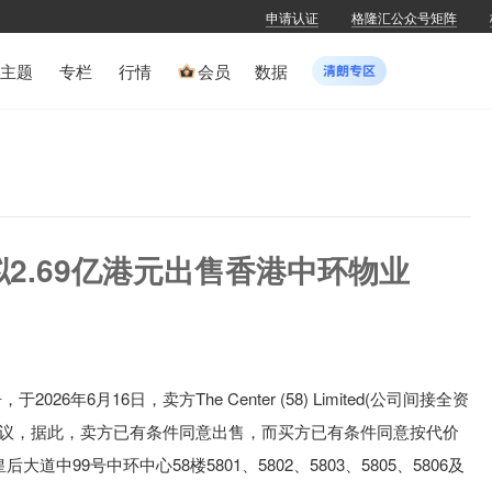
申请认证
格隆汇公众号矩阵
主题
专栏
行情
会员
数据
K)拟2.69亿港元出售香港中环物业
告，
于2026年6月16日，卖方
The Center (58) Limited
(公司间接全资
议，据此，卖方已有条件同意出售，而买方已有条件同意按代价
道中99号中环中心58楼5801、5802、5803、5805、5806及