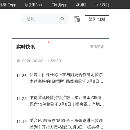
格隆汇App
诊股宝App
汇路演App
极调研
加入我们
通胀

登录 / 注册
通胀
实时快讯
查看更多
2026-08-08 11:58:39

伊媒：伊外长称正在与阿曼合作确定霍尔
11:36
木兹海峡的临时通行路线格隆汇8月8日｜
据伊朗媒体Fars News，伊朗外长表示，
关于霍尔木兹海峡通行的阿曼谈判已接近
乍得霍乱疫情持续扩散：累计确诊239例
11:25
尾声，正在与阿曼合作确定霍尔木兹海峡
死亡13例格隆汇8月8日｜据央视，当地时
的临时通行路线，存在技术复杂性。但
间8月8日，乍得卫生部最新数据显示，该
已“非常接近”达成一致。与阿曼的协议并
国自6月中旬以来累计报告239例霍乱确诊
受台风“白海豚”影响 长三角铁路进一步调
不意味着霍尔木兹海峡的重新开放，霍尔
11:19
病例，其中13人死亡，病死率达5.4%。
整列车开行方案格隆汇8月8日｜据央视，
木兹海峡的重新开放取决于其他条件以及