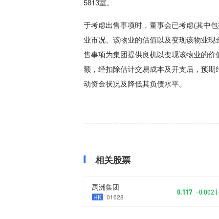
5813室。
于考虑出售事项时，董事会已考虑(其中
业市况、该物业的估值以及变现该物业现
售事项为集团提供良机以变现该物业的价
额，经扣除估计交易成本及开支后，预期约
动资金状况及降低其负债水平。
相关股票
禹洲集团
0.117
-0.002 
HK
01628