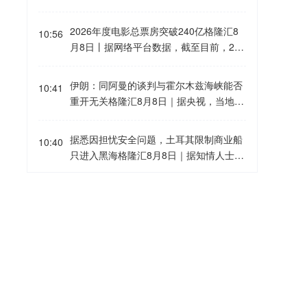
本次疫情最先爆发于哈杰尔·拉米斯省卡拉
从国铁上海局获悉，为确保铁路运输和旅
美国对协议的违约补偿。
尔镇，7月中旬扩散至首都恩贾梅纳，官
客出行安全，铁路部门密切关注台风“白海
2026年度电影总票房突破240亿格隆汇8
方7月24日正式宣布霍乱疫情暴发。目前
10:56
豚”路径变化和后续影响，在8月7日停运
月8日丨据网络平台数据，截至目前，202
卡拉尔镇仍是疫情核心疫区。
方案的基础上，进一步调整列车开行方
6年度电影总票房（含预售），突破240亿
案，计划对8月9日至10日沪昆高铁、杭温
元，暑期档票房已突破82亿。
伊朗：同阿曼的谈判与霍尔木兹海峡能否
高铁、杭台高铁（含温玉段）、杭衢高
10:41
重开无关格隆汇8月8日｜据央视，当地时
铁、金建高铁兰建段、杭昌高铁、杭深铁
间8日，伊朗伊斯兰革命卫队发言人称，
路、金温铁路、金台铁路，8月10日至11
重开霍尔木兹海峡与伊朗同阿曼之间的谈
日合九铁路、铜九铁路、庐铜铁路等部分
据悉因担忧安全问题，土耳其限制商业船
10:40
判无关，而是取决于美国是否完全接受伊
区段部分时段途经列车，采取临时停运措
只进入黑海格隆汇8月8日｜据知情人士透
朗的条件，并停止干涉地区谈判。“一旦美
施。下一步，铁路部门将密切关注台风路
露，土耳其正在限制商业船舶进入黑海，
国接受伊朗的条件，海峡必将重新开放。”
径变化，根据风速、雨量和灾害影响程度
原因是俄罗斯和乌克兰对该区域船只的袭
美国法院紧急叫停药明康德被列入军方清
10:38
等实际，动态调整列车开行方案，保障旅
击增多，引发土耳其政府担忧。土耳其海
单格隆汇8月8日｜据路透，美国联邦地区
客安全出行需要。
岸安全总局已告知多艘前往俄罗斯新罗西
法官博斯伯格8月7日签发命令，阻止国防
斯克(重要石油和谷物出口枢纽)的船舶，
部执行今年6月将药明康德列入黑名单的
伊朗媒体发布伊朗最高领袖视频格隆汇8
目前不会为这类航行签发过境许可，或需
10:32
决定。不过，博斯伯格同时表示，上述裁
月8日丨伊朗迈赫尔通讯社8日在社交媒体
要通过达达尼尔海峡的申请需要更多时间
决并不意味着药明康德将被永久移出清
发布了一段关于伊朗最高领袖穆杰塔巴·哈
审核。知情人士称，部分船舶被告知，该
单，美国国防部仍可依据更充分的证据重
梅内伊的视频。
限制同样适用于驶往乌克兰的船只。土耳
格隆汇8月8日｜据阿联酋国家通讯社，阿
新作出认定。 注：美国国防部今年6月8
10:28