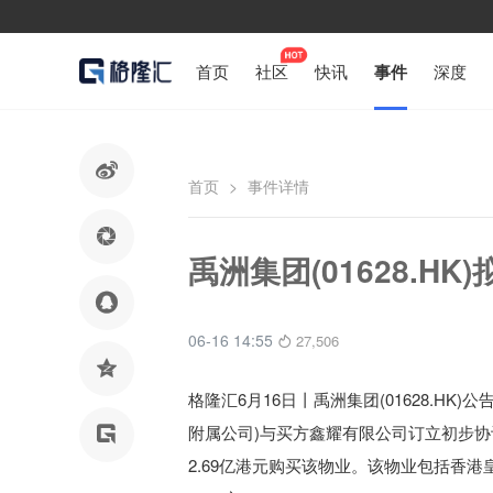
首页
社区
快讯
事件
深度

首页
>
事件详情

禹洲集团(01628.H

06-16 14:55
27,506

格隆汇6月16日丨
禹洲集团(01628.HK)公
附属公司)与买方
鑫耀有限公司
订立初步协

2.69亿港元购买该物业。该物业包括香港皇后大