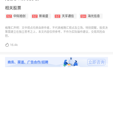
相关股票
中际旭创
新易盛
天孚通信
海光信息
SZ
SZ
SZ
SH
格隆汇声明：文中观点均来自原作者，不代表格隆汇观点及立场。特别提醒，投资决
策需建立在独立思考之上，本文内容仅供参考，不作为实际操作建议，交易风险自
担。

16.4k
立即咨询
商务、渠道、广告合作/招聘