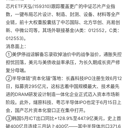
芯片ETF天弘(159310)跟踪覆盖更广的中证芯片产业指
数，一键布局芯片设计、制造、封测、设备、材料等全产
业链，前十大权重股囊括了中芯国际、北方华创、兆易创
新、中微公司等，其场外联接基金(A类：012552，C类：
012553)。
消息面上：
①美伊停战谅解备忘录砍掉油价中的战争溢价，通胀失控
担忧回落，美元与美债收益率承压，为长久期成长资产修
复分母端。
②半导体链"资本化锚"落地：长鑫科技IPO注册生效6月12
日，拟募资295亿元，这标志着中国规模最大、技术最先
进的DRAM研发设计制造一体化企业正式迈入资本市场新
阶段。此外，燧原科技、粤芯半导体IPO也定于6月15日上
会，国产芯片资本化窗口正在集中打开。
③韩国5月ICT出口同比+128.9%至447.9亿美元，史上首
破400亿且连续三月站上400亿——其中半导体出口371.6