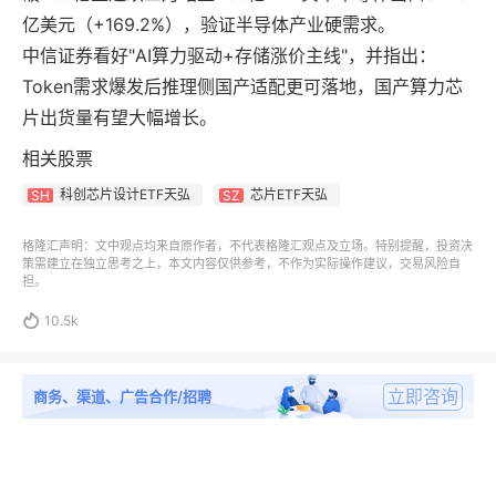
亿美元（+169.2%），验证半导体产业硬需求。
中信证券看好"AI算力驱动+存储涨价主线"，并指出：
Token需求爆发后推理侧国产适配更可落地，国产算力芯
片出货量有望大幅增长。
相关股票
科创芯片设计ETF天弘
芯片ETF天弘
SH
SZ
格隆汇声明：文中观点均来自原作者，不代表格隆汇观点及立场。特别提醒，投资决
策需建立在独立思考之上，本文内容仅供参考，不作为实际操作建议，交易风险自
担。

10.5k
立即咨询
商务、渠道、广告合作/招聘