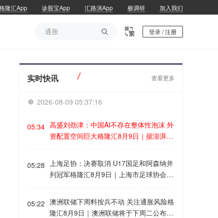
格隆汇App
诊股宝App
汇路演App
极调研
加入我们
通胀

登录 / 注册
通胀
实时快讯
查看更多
2026-08-09 05:37:17

高盛刘劲津：中国AI不存在整体性泡沫 外
05:34
资配置空间巨大格隆汇8月9日｜据澎湃，
高盛首席中国股票策略师刘劲津近日表
示：“我们认为，AI特别是在中国股票的范
上海足协：决赛取消 U17国足和阿森纳并
05:28
围里面，不是一个泡沫。”中国所有AI相关
列冠军格隆汇8月9日｜上海市足球协会今
股票的总市值，尚未完全反映AI可能给整
日发布《关于2026上海明日之星冠军杯男
体经济带来的收益。因此，刘劲津认为，
子组决赛取消的公告》：原定于2026年8
澳洲联储下周料按兵不动 关注通胀风险格
从整体市值与潜在经济贡献之间的关系来
05:22
月9日(周日)14:30在上汽浦东足球场举办
隆汇8月9日｜澳洲联储将于下周二公布最
看，中国AI板块并不存在非常明显的整体