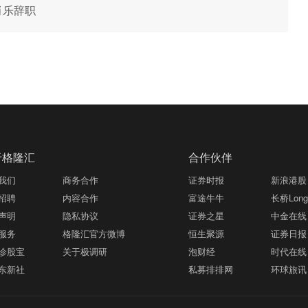
巩肖乐辞职
于格隆汇
合作伙伴
我们
商务合作
证券时报
新浪港股
招聘
内容合作
富途牛牛
长桥LongB
声明
隐私协议
证券之星
中金在线
服务
格隆汇官方微博
恒生聚源
证券日报
诊股宝
关于极调研
泡财经
时代在线
东新社
私募排排网
环球旅讯