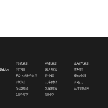
业管理部门管控要求，2026年8月9日上
遭袭格隆汇8月9日｜国际原油暗盘今日(8
线、10号线、11号线、17号线、市域机
道。 不过，业内人士也提示，赛道火热的
海全域长途客运班次全部停运，上海长途
月9日)盘中拉升。其中，纽约原油暗盘突
场线地面、高架区段限速运行。全网络其
同时，当前行业仍面临版权界定、内容同
客运总站临时关停。
破77美元/桶，布伦特原油暗盘突破82美
他线路区段正常运行。
质化、监管政策、算力成本较高等现实问
泰国国家旅游局：高度重视中国游客旅游
04:54
元/桶，盘中涨幅均超过1%。 消息面上，
题。随着行业监管细则不断完善，具备内
体验 将完善产品和服务格隆汇8月9日｜
阿联酋称，该国一船只当地时间8日凌晨
容创作实力、合规运营能力的企业有望持
据央视，当地时间8月8日晚，针对近期中
在霍尔木兹海峡遭导弹袭击。同日，伊朗
续受益。
国游客在泰国参加文体活动发生的相关公
中心城区防汛防台应急响应行动更新为二
最高国家安全委员会秘书佐勒加德尔表
04:46
共事件，以及中国驻泰国大使馆日前发布
级 上海今天将转移安置14.42万人格隆汇
示，如果美国不改变其行为，霍尔木兹海
中国公民来泰参加文体活动提醒，泰国国
8月9日｜据上观，今天上午，上海中心城
峡将保持关闭。 当地时间8日，伊拉克石
家旅游局局长塔帕妮表示，中国是泰国的
区防汛防台应急响应行动已更新至二级。
油部长巴西姆·穆罕默德·胡达伊尔表示，
经济学家普遍预期美国通胀年率将略有放
好邻居，泰国高度重视接待来自世界各地
04:36
实时雨量最大的地方已达145毫米。全力
由于霍尔木兹海峡关闭，伊拉克石油出口
缓格隆汇8月9日｜下周三公布的美国CPI
的游客，特别是来自中国的游客。塔帕妮
网易港股
和讯港股
金融界港股
防御中，上海在昨天转移安置3.03万人
下降了75%。
报告，无疑是当周最受关注的数据。经济
表示，对于中国游客而言，他们最希望看
ridge
同花顺
后，今天继续转移安置工作，预计将涉及
东方财富
雪球网
学家普遍预期通胀年率将略有放缓，但核
到的是诚信、安全、规范以及良好的旅游
龚正主持召开台风“白海豚”防御应对工作
14.42 万人。“预计未来6小时内，中心城
04:28
FX168财经集团
投中网
摩尔金融
心通胀可能仍将处于高位，反映出服务业
体验。因此，泰国国家旅游局高度重视上
视频调度会议 对做好台风防御应对进行再
区大部6小时累积降水量将达150毫米以
财联社
云掌财经
有连云
和住房领域持续存在的价格压力。根据最
述方面，并将从多个层面做好准备和保障
检查、再部署、再落实格隆汇8月9日｜据
上。”今天上午9时52分，在上海市气象台
乐居财经
复星财富
巨丰财经网
新数据，美联储仍持谨慎态度，强调在考
工作。塔帕妮介绍，面对持续增长的中国
上海发布，台风“白海豚”逼近，对上海风
发布中心城区暴雨橙色预警信号的同时，
应对台风“白海豚” 上海商超生活必需品货
虑降息前，需要进一步确信通胀正可持续
04:25
财经天下
新时空
游客市场，泰国旅游局仍需要继续努力，
雨影响持续增强，防汛形势严峻。市委副
市防汛指挥部决定同步将中心城区防汛防
源充足格隆汇8月9日｜据上海市商务委，
地趋近2%的目标。
进一步完善对中国游客的旅游产品和服
书记、市长龚正今天（8月9日）主持召开
台三级响应行动更新为防汛防台二级响应
为应对台风“白海豚”影响，保障市民日常
务。
台风“白海豚”防御应对工作视频调度会