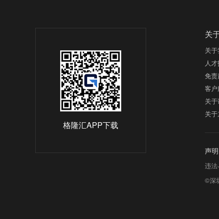
关
关于
人才
免责
客户
关于
关于
格隆汇APP下载
声明
违法与
©深