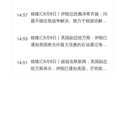
消进出港航班1384架次，其中，浦东机场
月8日｜Nansen创始人兼CEO Alex Svan
取消871架次、虹桥机场取消航班513架
evik表示，比特币当前约6万美元的价格可
格隆汇8月8日丨伊朗总统佩泽希齐扬：问
次。请旅客及时向所乘航司了解查询航班
14:57
能已经标记本轮周期低点。Svanevik
题不能仅靠战争解决。致力于根据谅解备
最新动态，合理安排出行。
称：“我个人认为比特币不会再回到6万美
忘录的条款推进和平进程。
元以下，我认为那已经是过去式了，而且
格隆汇8月8日丨美国副总统万斯：伊朗已
我认为是永远。”他表示，这一判断主要基
14:53
通知美国将允许最大流量的石油通过海
于比特币作为全球央行货币扩张对冲工具
峡，但我们不信任他们。
的定位，目前尚未看到全球货币宽松周期
即将结束的迹象。同时，加密行业正在经
格隆汇8月8日丨据福克斯新闻，美国副总
14:51
历根本性转型，过去更像是“区块链的玩具
统万斯表示，伊朗已通知美国，尽管政权
世界”，如今正逐渐进入真实世界应用阶
内部人士发表了将对霍尔木兹海峡征收过
段。
境费的声明，但伊朗不会征收此类费用。
罗马尼亚国防部称未发现空中目标经该国
14:28
领空进入保加利亚格隆汇8月8日｜据央
视，当地时间8月8日，罗马尼亚国防部发
表声明称，针对当天上午在保加利亚境
SK海力士拟推出约710亿美元股东回报方
14:20
内、靠近罗马尼亚边境地区发生的爆炸事
案，股票回购规模达284亿美元格隆汇8月
件，罗马尼亚雷达监视系统未发现任何飞
8日｜据韩国经济日报，SK海力士正在筹
行器穿越罗马尼亚领空进入保加利亚。罗
备一项包含股票回购和现金分红在内的股
一船只在阿曼以东海域遭袭起火格隆汇8
马尼亚国防部说，目前正持续监测罗马尼
13:51