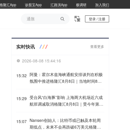
格隆汇App
诊股宝App
汇路演App
极调研
加入我们
通胀

登录 / 注册
通胀
实时快讯
查看更多
2026-08-08 15:44:16

阿曼：霍尔木兹海峡通航安排谈判在积极
15:32
氛围中推进格隆汇8月8日｜当地时间8
日，阿曼外交部发表声明称，目前有关霍
尔木兹海峡通航安排的谈判正在积极、建
受台风“白海豚”影响 上海两大机场近六成
15:29
设性的氛围中推进，并已取得兼顾各方利
航班调减取消格隆汇8月8日｜受今年第13
益的进展。声明强调，应避免采取任何可
号台风“白海豚”影响，明天（9日）上海浦
能影响相关谈判以及已经取得进展的行
东机场和虹桥机场通行能力将出现下降，
Nansen创始人：比特币或已触及本轮周
动。
15:07
近六成进出港航班调减取消。两场计划取
期低点，未来不会再跌破6万美元格隆汇8