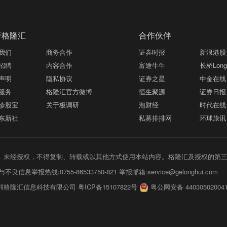
于格隆汇
合作伙伴
我们
商务合作
证券时报
新浪港股
招聘
内容合作
富途牛牛
长桥LongB
声明
隐私协议
证券之星
中金在线
服务
格隆汇官方微博
恒生聚源
证券日报
诊股宝
关于极调研
泡财经
时代在线
东新社
私募排排网
环球旅讯
未经授权，不得复制、转载或以其他方式使用本站内容。格隆汇及授权的第
不良信息举报热线:0755-86533750-821 举报邮箱:service@gelonghui.com
圳格隆汇信息科技有限公司 粤ICP备15107822号
粤公网安备 44030502004