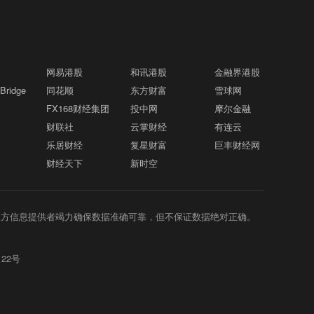
国海关与边境保护局4072028.47美元的
党人正在为可能重新掌权做准备，他们正
海力士盈利周期的定价较为悲观，此次股
泰国校园枪击案死亡人数升至9人格隆汇8
12:50
海关IEEPA关税退税。7月13日，开能健
在制定一项广泛的调查策略，目标是瞄准
东回报计划可能成为估值改善的重要因素
月8日丨据央视，当地时间8日，泰国暖武
康发布公告称，累计收到美国关税退回45
特朗普周围的企业和金融机构，而不是立
之一。
里府校园枪击案事发学校在社交媒体发
49337.47美元。7月28日，东箭科技发布
即试图弹劾他。消息人士称，众议院资深
文，悼念一名在枪击事件中中枪身亡的该
公告称，公司及全资子公司已累计收到美
民主党人和委员会助手已讨论过通过听证
网易港股
和讯港股
金融界港股
校女学生。根据统计，暖武里府校园枪击
国关税及利息退回合计3392689.23美
会、传票和文件索取要求，从与特朗普政
ridge
同花顺
东方财富
雪球网
案死亡人数升至9人。当地时间7日上午，
元。格力博、美新科技此前也在投资互动
治和商业圈子相关的实体获取记录。他们
FX168财经集团
投中网
摩尔金融
泰国首都曼谷以北的暖武里府一所中学发
平台回复投资者问询时称，目前已取得部
认为，调查私营公司和外部金融参与者，
生枪击事件。据泰国警方消息，这名枪手
财联社
云掌财经
有连云
分退税款。不过，这两家企业并未透露具
将比直接对抗可能会抵制监督的白宫更有
先是在家枪杀了自己的祖父母，之后到校
乐居财经
复星财富
巨丰财经网
体金额。 此外，部分国内企业此前宣布已
成效。参与规划的民主党人设想在11月中
园行凶。警方称枪手饮弹自尽前开了26
经启动退款申请。华宝新能在互动平台表
财经天下
新时空
期选举后，利用众议院的调查权来审查政
枪，随身的包里还有更多子弹。
示，相关的退税资料已经提交，具体进展
府的决策过程，并调查特朗普是否利用职
若达到披露标准，公司将及时履行信息披
权为自己、盟友或捐助者谋利。
露义务；汉桑科技称，公司的美国子公司
三方信息提供者竭力确保数据准确可靠，但不保证数据绝对正确。
已提交相关申请；浙江鼎力称，公司美国
子公司已启动相应程序。
122号