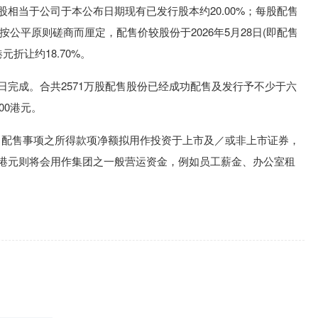
706股相当于公司于本公布日期现有已发行股本约20.00%；每股配售
按公平原则磋商而厘定，配售价较股份于2026年5月28日(即配售
元折让约18.70%。
9日完成。合共2571万股配售股份已经成功配售及发行予不少于六
00港元。
元。配售事项之所得款项净额拟用作投资于上市及／或非上市证券，
0万港元则将会用作集团之一般营运资金，例如员工薪金、办公室租