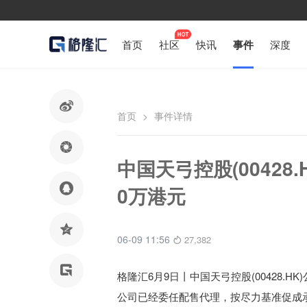
首页
社区
快讯
事件
深度

首页
>
事件详情

中国天弓控股(00428.

0万港元

06-09 11:56
27,382

格隆汇6月9日丨
中国天弓控股(00428.HK
公司已经委任配售代理，按尽力基准促成承配