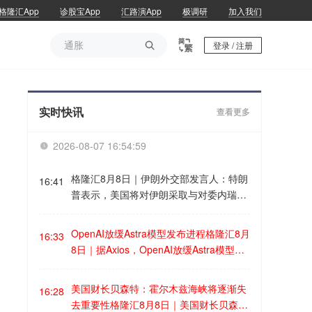
格隆汇App
诊股宝App
汇路演App
极调研
加入我们
通胀

登录 / 注册
通胀
实时快讯
查看更多
2026-08-07 16:54:59

格隆汇8月8日｜伊朗外交部发言人：特朗
16:41
普表示，美国将对伊朗采取与对委内瑞拉
所做的相同做法。不过，这里存在一个小
问题：在宣称获得“战争战利品”之前，必
OpenAI放缓Astra模型发布进程格隆汇8月
16:33
须先赢得战争，而不是陷入僵局、未能实
8日｜据Axios，OpenAI放缓Astra模型发
现其宣称的（恶意）目标、武器储备逐渐
布进程。OpenAI表示，在对即将推出的
减少，并在这一过程中失去信誉。
模型之一Astra进行内部评估后，“我们无
美国财长贝森特：霍尔木兹海峡将逐渐失
16:28
法排除其具备关键性网络能力”。在发布A
去重要性格隆汇8月8日｜美国财长贝森特