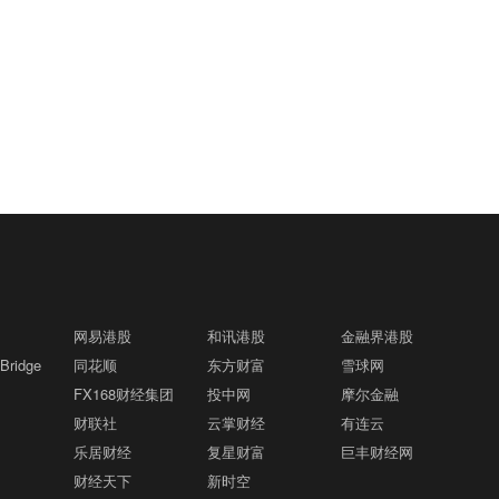
总务管理局签署协议，为陆军国民警卫队
及其他联邦政府合作伙伴提供企业IT和网
络安全服务。
伊朗副外长：波斯湾地区安全应由本地区
16:07
国家共同维护格隆汇8月8日｜据央视，当
地时间8月7日，伊朗外交部副部长加里巴
巴迪发表声明称，波斯湾地区的安全应由
上半年铝行业利润同比增长约115%格隆
15:58
本地区国家共同维护，伊朗主张在没有外
汇8月7日｜据央视财经，2026年上半
部势力干涉的情况下解决地区安全问题。
年，铝行业利润同比增长约115%。一边
加里巴巴迪指出，伊朗已向联合国安理会
是铝价上涨，另一边是氧化铝等原料价格
乌克兰石油公司设施遭遇大规模袭击格隆
提交并记录了部分来自他国领土袭击伊朗
15:56
回落，一些企业还进一步采用水电等绿色
汇8月7日｜乌克兰石油天然气公司称，该
的相关证据，其中包含少数直接袭击事
电力、扩大新能源使用规模，让生产更加
公司旗下乌克兰石油公司遭遇了近几个月
件。他同时表示，基于目前掌握的信息，
绿色，也更有成本优势。不只国内客户在
来最大规模的袭击。
地区国家已深刻意识到冲突扩大和军事行
网易港股
和讯港股
金融界港股
俄安全部门取缔多个与乌克兰有关的加密
催单，海外客户也在加单。今年上半年，
15:55
动持续将严重威胁自身安全。目前，波斯
ridge
同花顺
东方财富
雪球网
货币兑换点格隆汇8月7日｜据央视，俄罗
我国一共出口了562万吨铝材和铝制品，
湾国家间重启安全对话的条件已经成熟。
FX168财经集团
斯联邦安全局7日发布通报说，该局与俄
投中网
摩尔金融
比去年同期多了约14%。订单更多、产线
内务部日前开展联合行动，在莫斯科取缔
财联社
更忙，环保设施也跟着满负荷运转。
云掌财经
有连云
大行评级｜花旗：降美光目标价至1150美
15:53
9个未经注册的加密货币兑换点。乌克兰
乐居财经
复星财富
巨丰财经网
元，DRAM及NAND价格或于明年第二季
呼叫中心利用这些兑换点，针对俄公民实
财经天下
新时空
见顶格隆汇8月7日｜花旗将美光科技的目
施远程诈骗。通报说，犯罪团伙从俄罗斯