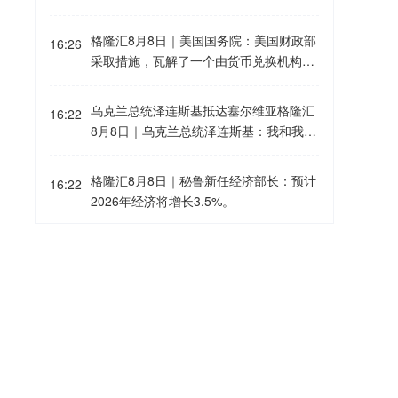
stra之前，OpenAI将扩大针对该模型的测
在谈及霍尔木兹海峡时表示：“这条海峡永
试和安全措施，并按照公司2023年首次发
远不会恢复到过去的状态，因为伊朗已经
格隆汇8月8日｜美国国务院：美国财政部
布的“准备框架”要求，放缓Astra的发布进
16:26
利用它，或者试图利用它，将其作为一
采取措施，瓦解了一个由货币兑换机构和
程，直到建立适当的安全防护措施。Ope
个‘咽喉要道’。未来两年，我们将看到这
空壳公司组成的网络。该网络曾帮助伊朗
nAI还表示，Astra并未参与Hugging Face
条海峡逐渐失去重要性。它将变成另一个
通过国际金融体系秘密转移数亿美元资
漏洞攻击事件。这可能是首个人工智能前
乌克兰总统泽连斯基抵达塞尔维亚格隆汇
普通水域。我认为，目前通过这条海峡运
16:22
金。通过这些网络，德黑兰获取石油收
沿实验室因网络安全担忧而承诺放缓自身
8月8日｜乌克兰总统泽连斯基：我和我的
输的能源中，超过50%甚至70%将改由地
入，并利用幌子公司洗钱，规避旨在遏制
AI模型开发进程的案例。
团队已抵达塞尔维亚。今明两天，我们将
下管道运输。”
其破坏稳定活动的制裁。
与总统武契奇和部长尤拉伊·马图谢克举行
格隆汇8月8日｜秘鲁新任经济部长：预计
16:22
重要会议，讨论扩大两国经济联系、与欧
2026年经济将增长3.5%。
盟的关系以及安全事务。
民主党参议员沃伦敦促企业向消费者退还
16:18
关税款项格隆汇8月8日｜苹果、亚马逊、
耐克在特朗普政府关税退款问题上遭到美
国民主党参议员沃伦的质询，沃伦在信函
格隆汇8月8日｜据塞尔维亚N1电视台：
16:10
中敦促企业向消费者退还关税款项。
乌克兰总统泽连斯基抵达塞尔维亚，开启
首次访问。
格隆汇8月8日｜通用动力旗下部门与美国
16:07