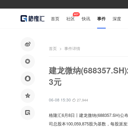
首页
社区
快讯
事件
深度

首页
>
事件详情

建龙微纳(688357.S

3元

06-08 15:30
27,944

格隆汇6月8日丨
建龙微纳(688357.S
司总股本100,059,875股为基数，每股派发