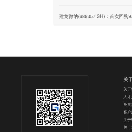
建龙微纳(688357.SH)：首次回购
关
关于
人才
免责
客户
关于
关于