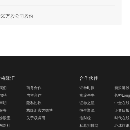
9.53万股公司股份
于格隆汇
合作伙伴
我们
商务合作
证券时报
新浪港股
招聘
内容合作
富途牛牛
长桥LongB
声明
隐私协议
证券之星
中金在线
服务
格隆汇官方微博
恒生聚源
证券日报
诊股宝
关于极调研
泡财经
时代在线
东新社
私募排排网
环球旅讯