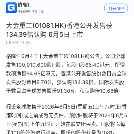
打开APP
全球视野, 下注中国
大金重工(01081.HK)香港公开发售获
134.39倍认购 6月5日上市
06-04 14:26
格隆汇6月4日丨
大金重工(01081.HK)
公告，
公司全球
发售
100,010,600
股H股，每股H股
66.40
港元，所得
款项净额
64.65
亿港元。香港公开发售股份数目占全球
发售股份数目
8.70
%
，获认购
134.39
倍；国际发售股
份数目占全球发售股份
91.30
%
，获认购倍
10.68
倍。
假设全球发售于2026年6月5日(星期五)上午八时正(香
港时间)或之前成为无条件，预期H股将于2026年6月5
日(星期五)上午九时正开始在联交所买卖。H股将以每
手100股股份进行买卖。股份的股份代号为1081。