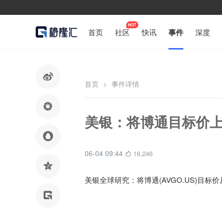
首页
社区
快讯
事件
深度

首页
>
事件详情

美银：将博通目标价上

06-04 09:44
16,246

美银全球研究：将博通(AVGO.US)目标价
