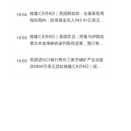
期美国国债，此前一个月为58.64亿美
31年7月31日到期的5年期美国国债，此
元。
前一个月为506.26亿美元。外国投资者买
格隆汇8月8日｜美国财政部：在最新双周
19:04
入66.23亿美元2031年7月31日到期的5年
报告期内，投资基金买入543.91亿美元20
期美国国债，此前一个月为88.65亿美
28年7月31日到期的2年期美国国债，此
元。
前一个月为534.59亿美元。外国投资者买
格隆汇8月8日｜美国官员：阿曼与伊朗在
19:03
入65.10亿美元2028年7月31日到期的2年
霍尔木兹海峡的谈判取得进展，预计将很
期美国国债，此前一个月为69.42亿美
快达成协议。一旦宣布达成霍尔木兹海峡
元。
恢复商业航运、不受阻碍通行的协议，美
美国进出口银行将向三家关键矿产企业提
19:03
国将解除对伊朗港口的封锁。美国的行动
供5800万美元贷款格隆汇8月8日｜据路
将继续以执行情况为依据，并与伊朗履行
透社报道，文件显示，在特朗普会见矿业
其承诺的情况挂钩。
高管之际，美国进出口银行将向三家关键
格隆汇8月8日｜恒指期货夜盘收涨0.4
19:01
矿产企业提供总额5800万美元贷款。Wes
9%，报25790点，高水122点。
twater Resources将获得美国进出口银行
2500万美元贷款，用于阿拉巴马州石墨设
格隆汇8月8日｜美国官员：阿曼与伊朗在
施项目。5E Advanced Metals将获得美国
19:01
霍尔木兹海峡的谈判取得进展，预计将很
进出口银行800万美元贷款，用于加州硼
快达成协议。
项目。Global Advanced Metals将获得美
国进出口银行2500万美元贷款，以提升钽
格隆汇8月8日｜美国民主党参议员沃伦：
19:00