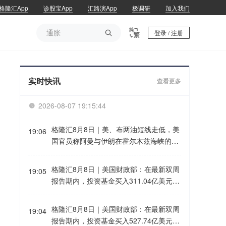
格隆汇App
诊股宝App
汇路演App
极调研
加入我们
通胀

登录 / 注册
通胀
实时快讯
查看更多
2026-08-07 19:15:44

格隆汇8月8日｜美、布两油短线走低，美
19:06
国官员称阿曼与伊朗在霍尔木兹海峡的谈
判取得进展，预计将很快达成协议。
格隆汇8月8日｜美国财政部：在最新双周
19:05
报告期内，投资基金买入311.04亿美元20
33年7月31日到期的7年期美国国债，此
前一个月为315.59亿美元。外国投资者买
格隆汇8月8日｜美国财政部：在最新双周
19:04
入52.42亿美元2033年7月31日到期的7年
报告期内，投资基金买入527.74亿美元20