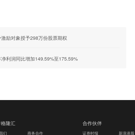
次授予激励对象授予298万份股票期权
年净利润同比增加149.59%至175.59%
于格隆汇
合作伙伴
我们
商务合作
证券时报
新浪港股