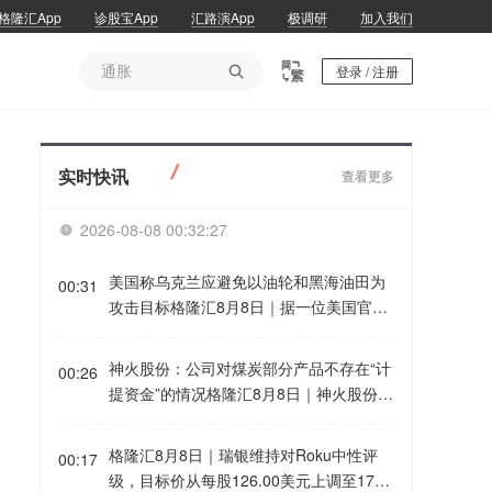
格隆汇App
诊股宝App
汇路演App
极调研
加入我们
通胀

登录 / 注册
通胀
实时快讯
查看更多
2026-08-08 00:32:27

美国称乌克兰应避免以油轮和黑海油田为
00:31
攻击目标格隆汇8月8日｜据一位美国官员
称，乌克兰已同意不以一些非俄罗斯油轮
和对哈萨克斯坦原油出口至关重要的黑海
神火股份：公司对煤炭部分产品不存在“计
00:26
基础设施为目标。一位要求匿名的美国官
提资金”的情况格隆汇8月8日｜神火股份8
员表示，乌克兰已设立联络点，以便商业
月7日在业绩说明会上表示，公司对煤炭部
货运商能够交流信息并确保安全通行。在
分产品不存在“计提资金”的情况。公司按
格隆汇8月8日｜瑞银维持对Roku中性评
美国高级政府领导人与乌克兰领导人会晤
00:17
照企业会计准则的要求，对存在减值迹象
级，目标价从每股126.00美元上调至172.
后做出的这项承诺，标志着在增加该地区