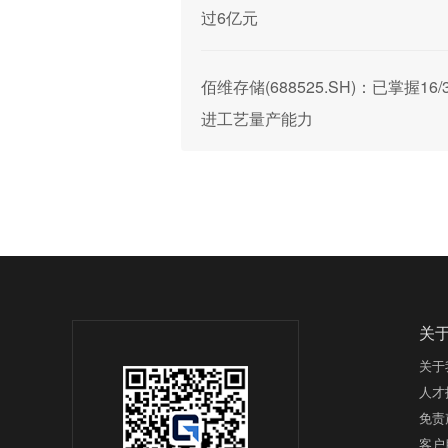
过6亿元
佰维存储(688525.SH)：已掌握1
进工艺量产能力
关
关于
人才
免责
客户