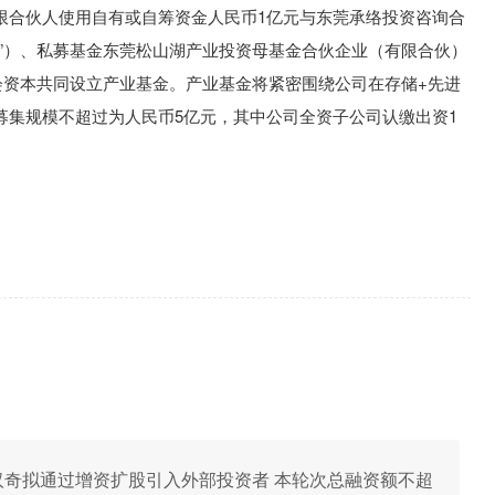
限合伙人使用自有或自筹资金人民币1亿元与东莞承络投资咨询合
资”）、私募基金东莞松山湖产业投资母基金合伙企业（有限合伙）
会资本共同设立产业基金。产业基金将紧密围绕公司在存储+先进
募集规模不超过为人民币5亿元，其中公司全资子公司认缴出资1
东芯成汉奇拟通过增资扩股引入外部投资者 本轮次总融资额不超