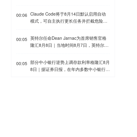
的资产进行减值测试，并根据减值测试结
00美元。
石油流量方面可能迈出了重要一步。此
果计提相应的资产减值准备，不存在“计提
前，俄罗斯新罗西斯克里海管道联盟码头
Claude Code将于8月14日默认启用自动
资金被过度考虑”“多余资金是否会在未来
00:06
附近发生了一系列针对船只的袭击事件，
模式，可自主执行更长任务并拦截危险操
重新计入利润空间”的情况。
导致该地区的石油活动降温。
作格隆汇8月8日｜Claude当地时间8月7日
宣布，编程工具Claude Code将于8月14
英特尔任命Dean Jarnac为首席销售官格
00:05
日起在Pro、Max和Team套餐中默认启用
隆汇8月8日｜当地时间8月7日，英特尔宣
自动模式，以支持更长时间的自主任务运
布任命Dean Jarnac为执行副总裁兼首席
行，并通过自动安全检测减少危险操作。
销售官，负责领导公司的全球销售组织，
部分中小银行逆势上调存款利率格隆汇8月
此前，用户需要手动确认工具调用，自动
00:05
推动客户关系建设及产品市场拓展，覆盖
8日｜据证券日报，在年内多数中小银行延
模式则通过分类器实时评估每次工具调
客户端、数据中心、人工智能、网络及ASI
续存款利率下调趋势的背景下，近日，广
用，拦截可能造成不可逆、破坏性或越权
C等业务领域。作为此次管理层调整的一
东、湖北等地部分农商行、村镇银行逆势
操作的行为。Claude表示，内部测试、第
部分，英特尔现任首席营收官Greg Ernst
2026-08-07

上调存款利率，涉及一年期至五年期等多
三方安全测试及实际使用数据表明，自动
将在任职27年后离开公司。
个期限的存款品种，调整幅度最高达33个
模式在安全性方面优于传统人工审核。公
国瓷材料、仕佳光子2家公司周内接受百家
23:39
基点。目前中小银行存款利率调整呈现两
司称，Adobe、Nuro、Gusto等企业团队
以上机构调研格隆汇8月8日｜本周（8月3
极分化态势。受访专家认为，在净息差压
已在生产环境中采用Auto模式。Claude
日—8月7日）A股共有63家上市公司接待
力之下，中小银行调降存款利率依旧是主
称，自动模式目前仍将在Claude Enterpris
机构调研。从赚钱效应来看，超八成机构
7月我国线下消费持续升温 消费支付金额
23:39
流，部分中小银行阶段性调升存款利率，
e、Claude API等企业服务中保持可选状
调研公司本周实现正收益，其中盛达资源
同比增长2.2%格隆汇8月8日｜国家发展改
以缓解存款到期流失，但并不普遍。
态，未来几个月将逐步推广为默认设置。
实现3日2板、红板科技4日2板。从热门调
革委国家信息中心最新发布的先行指标显