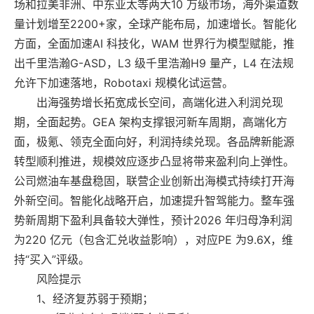
场和拉美非洲、中东亚太等两大10 万级市场，海外渠道数
量计划增至2200+家，全球产能布局，加速增长。智能化
方面，全面加速AI 科技化，WAM 世界行为模型赋能，推
出千里浩瀚G-ASD，L3 级千里浩瀚H9 量产，L4 在法规
允许下加速落地，Robotaxi 规模化试运营。
出海强势增长拓宽成长空间，高端化进入利润兑现
期，全面起势。GEA 架构支撑银河新车周期，高端化方
面，极氪、领克全面向好，利润持续兑现。各品牌新能源
转型顺利推进，规模效应逐步凸显将带来盈利向上弹性。
公司燃油车基盘稳固，联营企业创新出海模式持续打开海
外新空间。智能化战略开启，加速提升智驾能力。整车强
势新周期下盈利具备较大弹性，预计2026 年归母净利润
为220 亿元（包含汇兑收益影响），对应PE 为9.6X，维
持“买入”评级。
风险提示
1、经济复苏弱于预期；