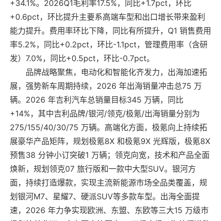
+34.1%。2026Q1毛利率17.5%，同比+1.7pct，环比
+0.6pct，环比提升主要系高端车型和出口增长带来盈利
能力提升。费用率环比下降，同比有所提升，Q1 销售费用
率5.2%，同比+0.2pct，环比-1.1pct，管理费用率（含研
发）7.0%，同比+0.5pct，环比-0.7pct。
品牌战略聚焦，电动化和智能化齐发力，出海加速拓
展，强势新车周期持续，2026 年出海销量冲击总75 万
辆。2026 年吉利汽车总销量目标345 万辆，同比
+14%，其中吉利品牌/银河/领克/极氪/出海销量分别为
275/155/40/30/75 万辆。高端化方面，极氪向上持续拓
展豪华产品矩阵，规划极氪8X 和极氪9X 光辉版，极氪8X
预售38 分钟小订突破1 万辆；领克向宽，技术和产品全面
焕新，规划领克07 旅行版和一款中大型SUV。银河方
面，持续打造爆款，实现主流新能源市场全品类覆盖，规
划银河M7、星耀7、硬派SUV等多款车型。出海全面提
速，2026 年力争实现欧洲、东盟、东欧等三大15 万级市