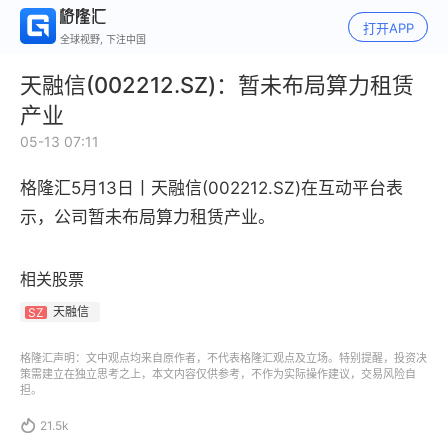
打开APP
全球视野, 下注中国
天融信(002212.SZ)：暂未布局算力租赁
产业
05-13 07:11
格隆汇5月13日丨
天融信(002212.SZ)在互动平台表
示，
公司暂未布局算力租赁产业。
相关股票
天融信
SZ
格隆汇声明：文中观点均来自原作者，不代表格隆汇观点及立场。特别提醒，投资决
策需建立在独立思考之上，本文内容仅供参考，不作为实际操作建议，交易风险自
担。

21.5k