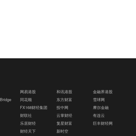
胀率远高于美联储2%的目标，货币政策
必须切实抑制潜在通胀，而不是为了期盼
未来生产率的提高而容忍当前的高通胀。
国际油价6日上涨格隆汇8月7日｜截至当
21:38
天收盘，纽约商品交易所9月交货的轻质
原油期货价格上涨2.07美元，收于每桶7
7.29美元，涨幅为2.75%；10月交货的伦
格隆汇8月7日｜美联储穆萨莱姆：从现在
21:37
敦布伦特原油期货价格上涨3.04美元，收
开始，政策的基石应该是信誉，而不是增
于每桶82.49美元，涨幅为3.83%。
长预期。
格隆汇8月7日｜美联储穆萨莱姆：失业率
21:36
已接近长期均衡水平。
网易港股
和讯港股
金融界港股
格隆汇8月7日｜美联储穆萨莱姆：未来AI
21:35
ridge
同花顺
东方财富
雪球网
生产力增长具有高度不确定性，风险朝着
FX168财经集团
高通胀倾斜。
投中网
摩尔金融
财联社
云掌财经
有连云
格隆汇8月7日｜美联储穆萨莱姆：为了追
21:35
乐居财经
复星财富
巨丰财经网
求更高GDP而制定宽松政策是错误的。
财经天下
新时空