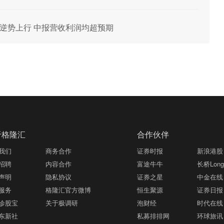
C景气逆势上行 中报营收利润均超预期
于格隆汇
合作伙伴
我们
商务合作
证券时报
新浪港股
招聘
内容合作
富途牛牛
长桥LongB
声明
隐私协议
证券之星
中金在线
服务
格隆汇官方微博
恒生聚源
证券日报
诊股宝
关于极调研
泡财经
时代在线
东新社
私募排排网
环球旅讯