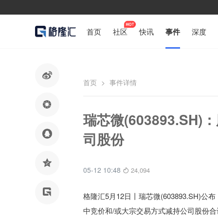
首页
社区
快讯
事件
深度

首页
>
事件详情

瑞芯微(603893.S

司股份

05-12 10:48
24,094

格隆汇5月12日丨
瑞芯微(603893.S
中竞价和/或大宗交易方式减持公司股份合计