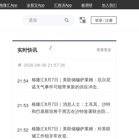
格隆汇App
诊股宝App
汇路演App
极调研
加入我们
通胀

登录 / 注册
通胀
实时快讯
查看更多
2026-08-06 21:57:37

格隆汇8月7日｜美联储穆萨莱姆：厄尔尼
21:54
诺天气事件可能带来新的供应冲击。
格隆汇8月7日｜消息人士：土耳其、沙特
21:53
和巴基斯坦将于周五在沙特签署联合防务
协议。
格隆汇8月7日｜美联储穆萨莱姆：对美联
21:52
储工作组非常欢迎。