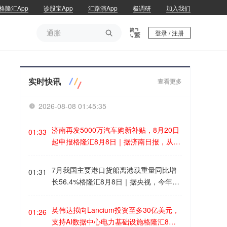
格隆汇App
诊股宝App
汇路演App
极调研
加入我们
通胀

登录 / 注册
通胀
实时快讯
查看更多
2026-08-08 01:45:35

济南再发5000万汽车购新补贴，8月20日
01:33
起申报格隆汇8月8日｜据济南日报，从济
南市商务局获悉，自8月20日10时起，济
南市2026年“马力全开·泉城购”汽车购新补
7月我国主要港口货船离港载重量同比增
01:31
贴活动将正式启动申报。本次活动资金补
长56.4%格隆汇8月8日｜据央视，今年以
贴额度5000万元，面向在济南参加活动的
来，国家持续推动外贸“稳规模优结构”成
车企购置非营运乘用车新车的个人和企业
效明显，外贸韧性持续增强，我国完备产
英伟达拟向Lancium投资至多30亿美元，
（单位），不限户籍和上牌地区，资金用
01:26
业体系和多元化市场布局的优势进一步凸
支持AI数据中心电力基础设施格隆汇8月8
完即止。补贴标准根据购车发票金额（不