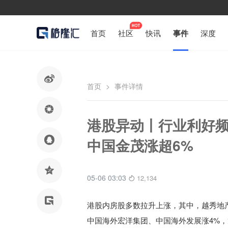
首页
社区
快讯
事件
深度

首页
>
事件详情

港股异动丨行业利好

中国金茂涨超6%

05-06 03:03
12,134

港股内房股多数拉升上涨，其中，越秀地产、
中国海外宏洋集团、中国海外发展涨4%