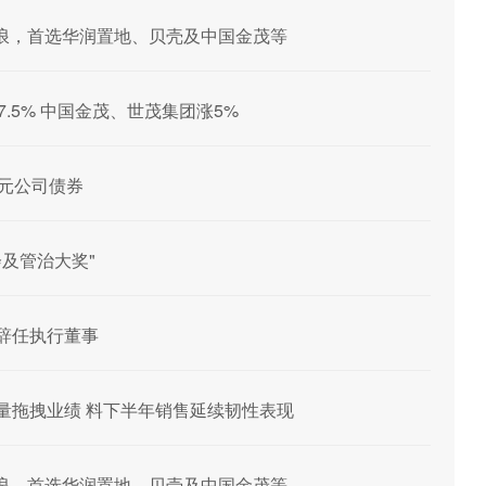
浪，首选华润置地、贝壳及中国金茂等
.5% 中国金茂、世茂集团涨5%
0亿元公司债券
会及管治大奖"
呈闽辞任执行董事
算缩量拖拽业绩 料下半年销售延续韧性表现
浪，首选华润置地、贝壳及中国金茂等