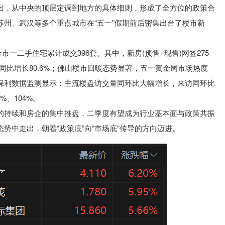
出，从中央的顶层定调到地方的具体细则，形成了全方位的政策合
苏州、武汉等多个重点城市在“五一”假期前后密集出台了楼市新
圳全市一二手住宅累计成交396套。其中，新房(预售+现售)网签275
套，同比增长80.6%；佛山楼市回暖态势显著，五一黄金周市场热度
保利数据监测显示：主流楼盘访交量同环比大幅增长，来访同环比
%、104%。
的持续和房企的集中推盘，二季度有望成为行业基本面与政策共振
势中走出，朝着“政策底”向“市场底”传导的方向迈进。