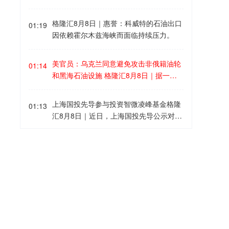
显。港口是外贸的晴雨表。7月，我国主
日｜英伟达已同意向电力基础设施开发商
含税价）分为五档。需要提醒的是，本次
要港口货运船舶离港载重量同比增长56.
Lancium投资20亿美元，并承诺在该公司
购新补贴不可与2026年济南市汽车以旧换
格隆汇8月8日｜惠誉：科威特的石油出口
4%，增速比6月大幅提高38.9个百分点。
01:19
获得更多规划电力资源后追加投资10亿美
新（含报废更新和置换更新）补贴政策叠
因依赖霍尔木兹海峡而面临持续压力。
其中，滚装货船载重量同比增长87.1%，
元。据悉，此次交易对Lancium及其土地
加享受，每辆新车仅可享受一次补贴。本
反映出汽车出口保持高速增长。进口稳中
和电力连接资产的企业价值估值约为100
次补贴覆盖的车型为7月15日（含）之后
有升。7月，液化石油气船、液货船到港
美官员：乌克兰同意避免攻击非俄籍油轮
亿美元，其中包括投资金额及债务。Lanc
01:14
开具《机动车销售统一发票》的新购车
载重分别增长37.8%和11.7%，能源及化
和黑海石油设施 格隆汇8月8日｜据一名
ium是由黑石集团支持的电力基础设施企
辆。
工原料进口保持扩张，显示出国内生产企
美国官员称，乌克兰已同意不针对一些非
业，负责开发位于美国得克萨斯州、服务
业生产预期稳定、信心向好。
俄罗斯籍的油轮以及对哈萨克斯坦原油出
于OpenAI和甲骨文AI园区的电力基础设施
上海国投先导参与投资智微凌峰基金格隆
01:13
口至关重要的黑海基础设施。此前，上个
项目。
汇8月8日｜近日，上海国投先导公示对上
月对船只的袭击导致装货中断。该美国官
海智微凌峰创业投资合伙企业（有限合
员表示，乌克兰已设立联络点，以便商业
伙）（简称“智微凌峰基金”）的投资。该
受台风“白海豚”影响 日本超5万用户停电
航运公司能够沟通信息并确保安全通行。
01:10
基金由智微资本担任管理人，目标规模30
格隆汇8月8日｜据日本气象厅消息，受今
此次承诺是在美国高级政府领导人与乌克
亿元。LP阵容汇聚中微公司、澜起科技等
年第13号台风“白海豚”影响，截至8日，
兰领导层举行会议后达成的，标志着可能
半导体龙头的旗下平台，工业X射线检测
该国已有超5万用户停电。据日本九州电
在地区石油运输量增加方面迈出重要一
白酒总价再破9900元创月余新高！飞天茅
领域企业日联科技的子公司，以及地方国
01:09
力公司消息，受台风影响，截至8日6时，
步。此前，由于近期多次袭击发生在俄罗
台1775元领涨，11大单品十涨一跌格隆
资平台，形成“产业资本+国有资本”的深度
奄美地区约有4.2万用户停电。另据冲绳
斯新罗西斯克的里海管道联盟终端附近，
汇8月8日｜“酒价内参”过去24小时收集数
联合。智微凌峰基金以半导体设备、零部
电力公司消息，截至8日上午5时，冲绳地
导致该地区的活动大幅降温。
据显示，中国白酒市场主要大单品的终端
件、材料及先进封装等集成电路核心环节
格隆汇8月8日｜DA Davidson维持爱彼迎
区共有超过13000用户停电。
00:59