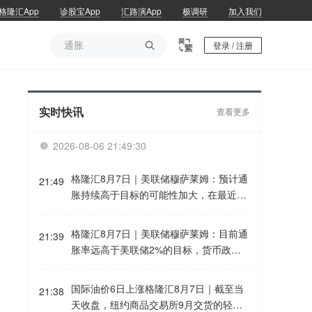
格隆汇App
诊股宝App
汇路演App
极调研
加入我们
通胀

登录 / 注册
通胀
实时快讯
查看更多
2026-08-06 21:49:30

格隆汇8月7日｜美联储穆萨莱姆：预计通
21:49
胀持续高于目标的可能性加大，在最近的
FOMC会议上倾向于加息。
格隆汇8月7日｜美联储穆萨莱姆：目前通
21:39
胀率远高于美联储2%的目标，货币政策
必须切实抑制潜在通胀，而不是为了期盼
未来生产率的提高而容忍当前的高通胀。
国际油价6日上涨格隆汇8月7日｜截至当
21:38
天收盘，纽约商品交易所9月交货的轻质