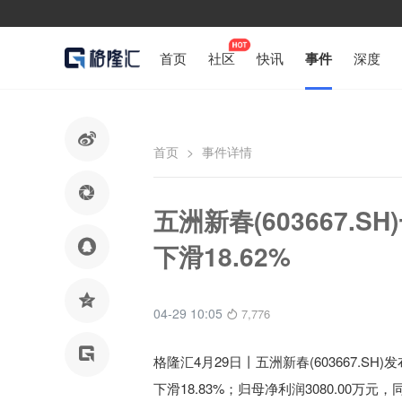
首页
社区
快讯
事件
深度

首页
>
事件详情

五洲新春(603667.S

下滑18.62%

04-29 10:05
7,776

格隆汇4月29日丨五洲新春(603667.SH)
发
下滑18.83%
；归母净利润3080.00万元
，同