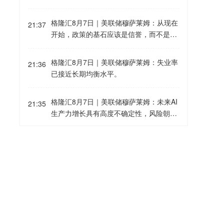
原油期货价格上涨2.07美元，收于每桶7
7.29美元，涨幅为2.75%；10月交货的伦
格隆汇8月7日｜美联储穆萨莱姆：从现在
21:37
敦布伦特原油期货价格上涨3.04美元，收
开始，政策的基石应该是信誉，而不是增
于每桶82.49美元，涨幅为3.83%。
长预期。
格隆汇8月7日｜美联储穆萨莱姆：失业率
21:36
已接近长期均衡水平。
格隆汇8月7日｜美联储穆萨莱姆：未来AI
21:35
生产力增长具有高度不确定性，风险朝着
高通胀倾斜。
格隆汇8月7日｜美联储穆萨莱姆：为了追
21:35
求更高GDP而制定宽松政策是错误的。
格隆汇8月7日｜美联储穆萨莱姆：劳动力
21:35
市场已经稳定，最近数月的美国经济具有
韧性。
格隆汇8月7日｜沙特领导的联军发言人：
21:29