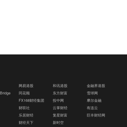
我们将继续采取威慑行动，打击胡塞武装
的侵略行径，以确保公民安全。
格隆汇8月7日｜加拿大国际贸易部长：加
21:27
拿大贸易谈判代表周四在华盛顿与美国贸
易代表格里尔举行了富有建设性且详尽的
会谈。
格隆汇8月7日｜沙特领导的联军发言人：
21:26
胡塞武装的袭击已造成沙特奈季兰省11名
平民受伤，伤者包括7名沙特人、1名也门
人、2名埃及人和1名巴基斯坦人。
格隆汇8月7日｜美国白宫：针对多晶硅及
21:17
其衍生产品的关税将于美国东部时间2026
年12月4日凌晨0:01或之后生效。
网易港股
和讯港股
金融界港股
格隆汇8月7日｜美国白宫：（关于生育旅
21:16
ridge
同花顺
东方财富
雪球网
游禁令）任何试图以生育旅游为目的进入
FX168财经集团
美国的人，将被永久禁止入境。
投中网
摩尔金融
财联社
云掌财经
有连云
格隆汇8月7日｜美国白宫：针对多晶硅及
21:15
乐居财经
复星财富
巨丰财经网
其衍生产品的最低进口价格计划将于美国
财经天下
新时空
东部时间2026年12月4日凌晨0:01生效。