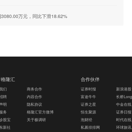
3080.00万元，同比下滑18.62%
于格隆汇
合作伙伴
我们
商务合作
证券时报
新浪港股
招聘
内容合作
富途牛牛
长桥LongB
声明
隐私协议
证券之星
中金在线
服务
格隆汇官方微博
恒生聚源
证券日报
诊股宝
关于极调研
泡财经
时代在线
东新社
私募排排网
环球旅讯