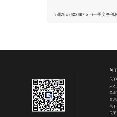
五洲新春(603667.SH)一季度净利润
关
关于
人才
免责
客户
关于
关于