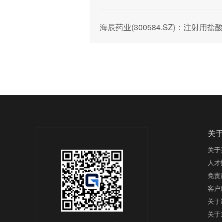
海辰药业(300584.SZ)：注射
关
关于
人才
免责
客户
关于
关于