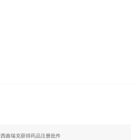
用醋酸西曲瑞克获得药品注册批件