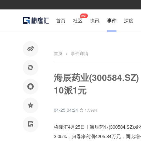
首页
社区
快讯
事件
深度

首页
>
事件详情

海辰药业(300584.S

10派1元

04-25 04:24
17,984

格隆汇4月25日丨
海辰药业(300584.SZ)
发
3.05%
；归母净利润4205.84万元
，同比增长