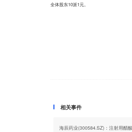
全体股东
10
派1元。
相关事件
海辰药业(300584.SZ)：注射