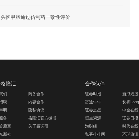
用盐酸头孢甲肟通过仿制药一致性评价
于格隆汇
合作伙伴
我们
商务合作
证券时报
新浪港股
招聘
内容合作
富途牛牛
长桥LongB
声明
隐私协议
证券之星
中金在线
服务
格隆汇官方微博
恒生聚源
证券日报
诊股宝
关于极调研
泡财经
时代在线
东新社
私募排排网
环球旅讯