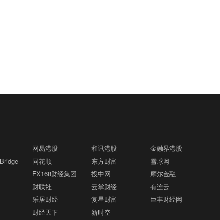
公众发布具备高级黑客能力的AI模型前，
人工智能（AI）数据中心。一个日本企业
载 可能触及重大违法强制退市情形格隆汇
自愿提交政府进行网络安全测试，但相关
财团或将负责该500兆瓦项目在秋田县的
8月6日｜*ST萃华(002731.SZ)公告称，
机制细节尚未公布。
工程建设及相关配套基础设施。包括供应
公司因涉嫌信息披露违法违规于2026年2
兴业证券：高景气赛道收益转负跑输红
商及其他有意在周边设点运营的企业在
15:01
月9日被证监会立案调查。截至2026年8
利，科技龙头远期估值已与消费持平格隆
内，围绕该项目的总投资规模最高可达2
月6日，监管调查初步查明，公司披露的
汇8月6日｜兴业证券近日发布的研报显
万亿日元。
部分年度财务信息涉嫌虚假记载，可能触
示，经历2026年7月的下跌后，前期大涨
格隆汇8月6日｜消息人士称，俄罗斯7月
及重大违法强制退市情形。若后续经证监
14:58
的高景气赛道指数快速杀跌，年内收益不
原油和凝析油产量较6月增加约10万桶/
会行政处罚认定的事实触及重大违法强制
仅悉数回吐且已正式转负，表现开始跑输
日，至超过900万桶/日。
退市情形，公司股票将被实施重大违法强
走势稳健的低波红利资产。 经历高位深度
制退市。同日，公司收到深交所关注函，
日元兑美元跌0.3%格隆汇8月6日｜日元
调整后，A股科技龙头(如胜宏科技、新易
14:55
要求就股票可能被实施重大违法强制退市
兑美元下跌0.3%，报158.29，为当日最
盛、中际旭创等)的2027年预测市盈率(27
进行充分风险提示。
低点。
E PE)大幅回落，目前其远期估值水平已
基本与传统消费/医药龙头持平。 在对角
网易港股
和讯港股
金融界港股
水贝金价两天涨了近50元 购金逻辑正在
14:47
线(PEG=1)散点分布中，科技龙头虽维持
ridge
同花顺
东方财富
雪球网
发生明显变化格隆汇8月6日｜据央视财
在40%~70%的高增速区间，但估值泡沫
FX168财经集团
经，近日，国际金价持续上涨，现货黄金
投中网
摩尔金融
已被大幅出清，远期估值吸引力正显著提
盘中一度突破每盎司4300美元关口，创下
财联社
云掌财经
有连云
瑞银：美国中型银行股估值仍有20%上调
14:42
升。
七周以来新高。黄金期货价格也延续此前
乐居财经
复星财富
巨丰财经网
空间格隆汇8月6日｜瑞银集团最新研报指
几个交易日的涨势。金价波动直接传导至
财经天下
新时空
出，尽管市场存在“银行股见顶”的担忧，
国内黄金消费市场，深圳水贝黄金市场的