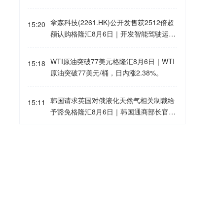
政府对OpenAI和Anthropic AI代理近期发
动的黑客攻击应对有限，民主党人与特朗
拿森科技(2261.HK)公开发售获2512倍超
15:20
普的保守派支持者罕见达成一致，认为原
额认购格隆汇8月6日｜开发智能驾驶运动
因在于总统与科技行业关系密切。 特朗普
控制技术的拿森科技(2261.HK)公布招股
前顾问班农表示，监于AI带来的国家安全
结果，每股以10.42港元定价，所得款项
WTI原油突破77美元格隆汇8月6日｜WTI
风险，政府监管力度不足，而硅谷与白宫
15:18
净额约5.33亿港元。该股公开发售部分获
原油突破77美元/桶，日内涨2.38%。
及国家安全机构关系过于密切。民主党参
超额认购2512.54倍，一手100股，中签
议员怀登(Ron Wyden)则批评特朗普及共
率8%。该股明日挂牌。
和党人专注于阻挠州级AI监管，而非解决
韩国请求英国对俄液化天然气相关制裁给
15:11
相关风险问题。 Anthropic今年因拒绝允
予豁免格隆汇8月6日｜韩国通商部长官周
许美军将其AI模型用于大规模国内监控和
四表示，鉴于韩国能源安全存在隐忧，已
完全自主武器系统，与政府关系恶化。 批
向新任英国贸易大臣提出请求，希望英国
泽连斯基解除多名乌克兰驻外大使职务 格
15:06
评人士担心，特朗普与科技行业的密切联
即将出台的制裁措施对韩国进口俄罗斯液
隆汇8月6日｜据央视，当地时间6日，乌
系，可能使其低估AI风险并削弱监管意
化天然气（LNG）予以豁免。 韩国产业部
克兰总统府官网发布消息称，乌总统泽连
愿。科技企业及其高层已向特朗普2024年
称，如果无法获得豁免，韩国国营企业韩
斯基已签署多项总统令，正式解除乌克兰
竞选活动及MAGA Inc政治行动委员会捐
阿联酋基金拟斥资超60亿美元在日本建设
国天然气公司（KOGAS）自俄罗斯太平
15:03
驻克罗地亚、阿尔巴尼亚、黑山、巴基斯
赠逾3亿美元，总统也任命多名科技业人
AI数据中心格隆汇8月6日｜据知情人士透
洋沿岸萨哈林2号油气项目采购液化天然
坦四国大使的职务。
士出任政府要职。 特朗普政府6月表示，
露，阿联酋正考虑投资至多1万亿日元
气的业务将遭遇中断。该企业持有长期采
将要求OpenAI和Anthropic等开发商在向
（折合（63亿美元）），在日本建设一座
购合同，合约有效期持续至2028年3月。
*ST萃华：部分年度财务信息涉嫌虚假记
15:02