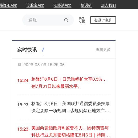
格隆汇App
诊股宝App
汇路演App
极调研
加入我们
通胀

登录 / 注册
通胀
实时快讯
查看更多
2026-08-06 15:25:07

格隆汇8月6日｜日元跌幅扩大至0.5%，
15:24
创7月31日以来最弱水平。
格隆汇8月6日｜美国联邦通信委员会投票
15:23
决定废除一项规则，该规则禁止地方广播
电视台所有者的覆盖范围超过全美电视用
户总户数的39%。
美国两党指政府AI监管不力，因特朗普与
15:23
科技行业关系密切格隆汇8月6日｜特朗普