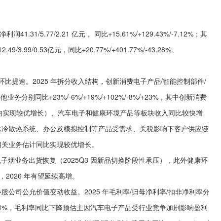
.31/5.77/2.21 亿元， 同比+15.61%/+129.43%/-7.12%；其
/3.99/0.53亿元，同比+20.77%/+401.77%/-43.28%。
长环比提速。2025 年拆分收入结构，创新消费电子产品/智能控制部件/
分别同比+23%/-6%/+19%/+102%/-8%/+23%，其中创新消费
估计均实现较优增长）、汽车电子和健康环境产品等板块收入同比较快增
水冷散热系统、办公及模拟控制等产品受需求、关税影响下客户供应链
相关业务估计同比实现较优增长。
子烟业务出货恢复（2025Q3 因新品切换阶段性承压），此外健康环
2026 年有望延续高增。
司公允价值变动收益。2025 年毛利率/归母净利率/扣非净利率分
0%/14.0%/5.4%，毛利率同比下降预估主因汽车电子产品受行业竞争加剧影响盈利