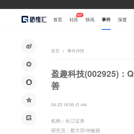
首页
社区
快讯
事件
深度

首页
>
事件详情

盈趣科技(002925

善

04-23 16:00
446

机构：长江证券
研究员：蔡方羿/仲敏丽