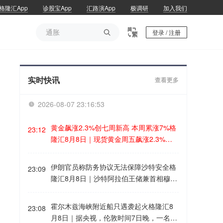
格隆汇App
诊股宝App
汇路演App
极调研
加入我们
通胀

登录 / 注册
通胀
实时快讯
查看更多
2026-08-07 23:16:53

黄金飙涨2.3%创七周新高 本周累涨7%格
23:12
隆汇8月8日｜现货黄金周五飙涨2.3%至4
336美元/盎司，盘中一度突破4350美元，
创6月17日以来七周新高。整周累涨逾
伊朗官员称防务协议无法保障沙特安全格
23:09
7%，为今年1月以来最佳单周表现。 CO
隆汇8月8日｜沙特阿拉伯王储兼首相穆罕
MEX黄金期货结算于4399.70美元，同样
默德·本·萨勒曼7日与到访的土耳其总统埃
涨2.3%。现货白银涨3%至63.29美元，本
尔多安和巴基斯坦总理夏巴兹在沙特麦加
霍尔木兹海峡附近船只遇袭起火格隆汇8
周累涨10%。自7月20日以来，全球黄金E
23:08
签署《麦加共同防务协议》。对于三国签
月8日｜据央视，伦敦时间7日晚，一名海
TF持仓已增加24吨。 瑞银在周五的一份