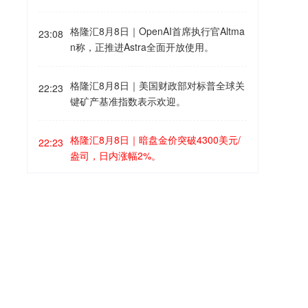
署《麦加共同防务协议》，伊朗伊斯兰议
员提供的船舶无线电公共频道录音显示，
报告中预计，金价将在2027年上半年攀升
会国家安全与外交政策委员会成员雷扎伊
霍尔木兹海峡东口附近一艘商船遇袭并起
至5000美元。
格隆汇8月8日｜OpenAI首席执行官Altma
在社交媒体平台上表示，沙特应当明白，
23:08
火，船员在组织灭火的同时紧急呼叫救
n称，正推进Astra全面开放使用。
与土耳其和巴基斯坦签署的一纸协议不会
援。录音显示，事发地点位于阿曼海岸附
给他们带来安全，正如几十年来单方面依
近，船只遇袭后机舱起火。船员启动船载
赖美国也未能奏效一样。只有改变政策，
格隆汇8月8日｜美国财政部对标普全球关
二氧化碳灭火系统。另一段录音显示，附
22:23
才能不把安全寄托在别人身上。
键矿产基准指数表示欢迎。
近多艘船舶在收到遇险呼叫后回应称，正
赶往现场实施救援。霍尔木兹海峡附近水
域近日发生多起袭船事件，多发生在靠近
格隆汇8月8日｜暗盘金价突破4300美元/
22:23
阿曼一侧的航道。
盎司，日内涨幅2%。
美国一消防直升机在犹他州坠毁格隆汇8
22:21
月8日｜美国联邦航空局当地时间8月7日
证实，一架西科斯基S-64直升机当天在犹
他州里奇菲尔德一处野火现场附近作业时
摩根士丹利对日元转向偏空 干预影响逐渐
22:21
坠毁，机上两名乘员目前状况不明。
消退格隆汇8月8日｜摩根士丹利外汇策略
师对日元转向偏空，他们认为，随着事实
证明美日当局支撑日元汇率的措施效果短
格隆汇8月8日｜据美国证券交易委员会
20:07