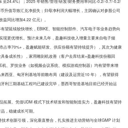
至24.4%）；2025 年销售/管理/研发/财务费用率同比-0.2/-0.7/-0.2/
因人民币升值导致汇兑净损失；归母净利润大幅增长，主因确认对参股公司
收益同比增加4.22 亿元）。
望延续较快增长，EBIKE、智能控制部件、汽车电子等业务趋势向
后续实现更优增长。预计未来几年，盈趣科技收入增量主要来自电子烟
HNB市占率70%+，盈趣赋能研发、供应份额有望持续提升），其次为健康
业具备成长性），家用雕刻机改善（客户去库结束+盈趣科技份额回
S 耳机、罗技业务（如视频会议系统、模拟游戏控制器）均有望带来增
来西亚、匈牙利基地等前瞻布局（建设及运营近10 年），有望获得
匈牙利三期基础工程均已建设完毕，墨西哥智造基地目前已经开始运
拓展。凭借UDM 模式下技术研发和智能制造实力，盈趣科技有望持
产品，稳健成长可期。
技术创新引领，深化垂直整合，扎实推进主动营销与全球GMP 计划