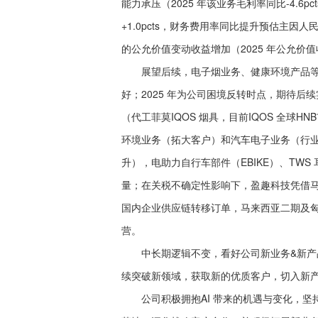
能力承压（2025 年该业务毛利率同比-4.6pcts 
+1.0pcts，财务费用率同比提升预估主
的公允价值变动收益增加（2025 年公允价值
展望后续，电子烟业务、健康环境产品等有
好；2025 年为公司困境反转时点，期待
（代工菲莫IQOS 烟具，目前IQOS 全球
环境业务（拓大客户）和汽车电子业务（行
升），电助力自行车部件（EBIKE）、TW
量；在关税不确定性影响下，盈趣科技凭借马
国内企业供应链转移订单，马来西亚二期及
营。
中长期逻辑不变，看好公司新业务&新产品
续突破新领域，获取新的优质客户，切入新
公司积极拥抱AI 带来的机遇与变化，坚持