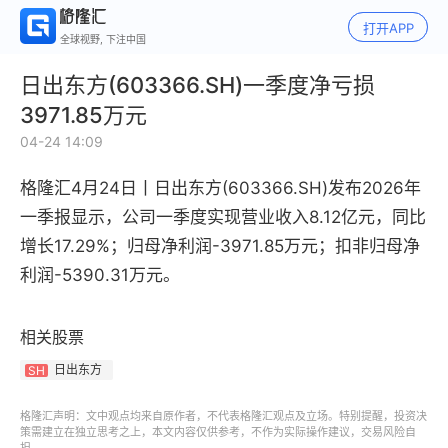
打开APP
全球视野, 下注中国
日出东方(603366.SH)一季度净亏损
3971.85万元
04-24 14:09
格隆汇4月24日丨
日出东方(603366.SH)
发布2026年
一季报显示，公司一季度
实现营业收入8.12亿元
，同比
增长17.29%
；归母净利润-3971.85万元
；扣非归母净
利润-5390.31万元
。
相关股票
日出东方
SH
格隆汇声明：文中观点均来自原作者，不代表格隆汇观点及立场。特别提醒，投资决
策需建立在独立思考之上，本文内容仅供参考，不作为实际操作建议，交易风险自