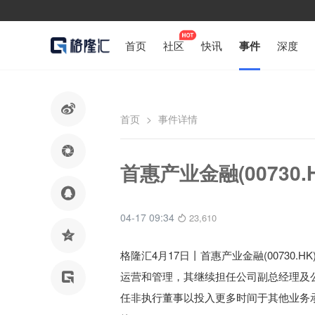
首页
社区
快讯
事件
深度

首页
>
事件详情

首惠产业金融(0073

04-17 09:34
23,610

格隆汇4月17日丨首惠产业金融(0073
运营和管理，其继续担任公司副总经理及

任非执行董事以投入更多时间于其他业务承