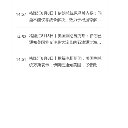
消进出港航班1384架次，其中，浦东机场
月8日｜Nansen创始人兼CEO Alex Svan
取消871架次、虹桥机场取消航班513架
evik表示，比特币当前约6万美元的价格可
格隆汇8月8日丨伊朗总统佩泽希齐扬：问
次。请旅客及时向所乘航司了解查询航班
14:57
能已经标记本轮周期低点。Svanevik
题不能仅靠战争解决。致力于根据谅解备
最新动态，合理安排出行。
称：“我个人认为比特币不会再回到6万美
忘录的条款推进和平进程。
元以下，我认为那已经是过去式了，而且
格隆汇8月8日丨美国副总统万斯：伊朗已
我认为是永远。”他表示，这一判断主要基
14:53
通知美国将允许最大流量的石油通过海
于比特币作为全球央行货币扩张对冲工具
峡，但我们不信任他们。
的定位，目前尚未看到全球货币宽松周期
即将结束的迹象。同时，加密行业正在经
格隆汇8月8日丨据福克斯新闻，美国副总
14:51
历根本性转型，过去更像是“区块链的玩具
统万斯表示，伊朗已通知美国，尽管政权
世界”，如今正逐渐进入真实世界应用阶
内部人士发表了将对霍尔木兹海峡征收过
段。
境费的声明，但伊朗不会征收此类费用。
罗马尼亚国防部称未发现空中目标经该国
14:28
领空进入保加利亚格隆汇8月8日｜据央
视，当地时间8月8日，罗马尼亚国防部发
表声明称，针对当天上午在保加利亚境
SK海力士拟推出约710亿美元股东回报方
14:20
内、靠近罗马尼亚边境地区发生的爆炸事
案，股票回购规模达284亿美元格隆汇8月
件，罗马尼亚雷达监视系统未发现任何飞
8日｜据韩国经济日报，SK海力士正在筹
行器穿越罗马尼亚领空进入保加利亚。罗
备一项包含股票回购和现金分红在内的股
一船只在阿曼以东海域遭袭起火格隆汇8
马尼亚国防部说，目前正持续监测罗马尼
13:51