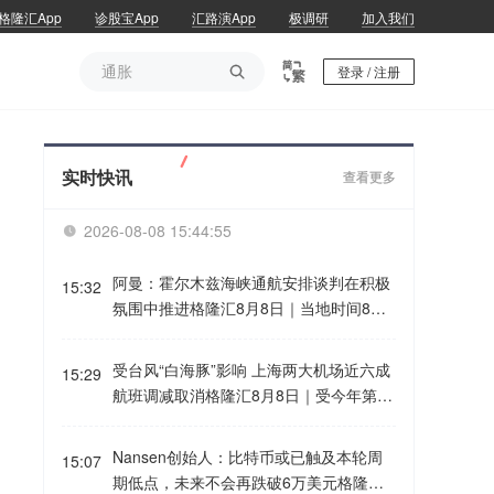
格隆汇App
诊股宝App
汇路演App
极调研
加入我们
通胀

登录 / 注册
通胀
实时快讯
查看更多
2026-08-08 15:44:56

阿曼：霍尔木兹海峡通航安排谈判在积极
15:32
氛围中推进格隆汇8月8日｜当地时间8
日，阿曼外交部发表声明称，目前有关霍
尔木兹海峡通航安排的谈判正在积极、建
受台风“白海豚”影响 上海两大机场近六成
15:29
设性的氛围中推进，并已取得兼顾各方利
航班调减取消格隆汇8月8日｜受今年第13
益的进展。声明强调，应避免采取任何可
号台风“白海豚”影响，明天（9日）上海浦
能影响相关谈判以及已经取得进展的行
东机场和虹桥机场通行能力将出现下降，
Nansen创始人：比特币或已触及本轮周
动。
15:07
近六成进出港航班调减取消。两场计划取
期低点，未来不会再跌破6万美元格隆汇8