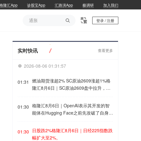
格隆汇App
诊股宝App
汇路演App
极调研
加入我们
通胀

登录 / 注册
通胀
实时快讯
查看更多
2026-08-06 01:31:57

燃油期货涨超2% SC原油2609涨超1%格
01:31
隆汇8月6日｜SC原油2609盘中拉升，涨
幅扩大至1.01%，最新报518.2元/桶；成
交额约504.85亿元，日内增仓近1500
格隆汇8月6日｜OpenAI表示其开发的智
01:30
手，量仓活跃度同步抬升。燃油主力合约
能体在Hugging Face之前先攻破了自身系
日内涨超2%，现报3419.00元/吨。
统。
日股跌2%格隆汇8月6日｜日经225指数跌
01:30
幅扩大至2%。