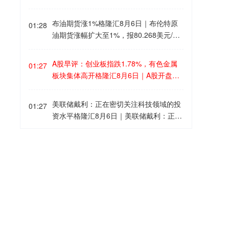
布油期货涨1%格隆汇8月6日｜布伦特原
01:28
油期货涨幅扩大至1%，报80.268美元/
桶。
A股早评：创业板指跌1.78%，有色金属
01:27
板块集体高开格隆汇8月6日｜A股开盘，
三大指数集体低开，沪指跌0.37%报386
4.27点，深证成指跌1.15%，创业板指跌
美联储戴利：正在密切关注科技领域的投
01:27
1.78%。盘面上，有色金属板块集体高
资水平格隆汇8月6日｜美联储戴利：正在
开，半导体、电子化学品板块回调。
密切关注科技领域的投资水平。应关注科
技投资借贷的上升。
港股早评：三大指数低开，科网股、半导
01:26
体股普跌，金价强势黄金股飙涨格隆汇8
月6日｜隔夜美股道指再创历史新高，芯
片股大跌致韩股重挫。港股三大指数低
韩股重挫5%格隆汇8月6日｜韩国KOSPI
01:24
开，恒指跌0.96%，国指跌0.56%，恒生
指数跌幅扩大至5%，SK海力士跌逾9%，
科技指数跌0.99%。大型科网股集体走
三星电子跌逾6%。
低，百度跌2.3%，京东跌1.54%，阿里巴
央行逆回购操作今日净回笼2695亿元格隆
巴跌1.25%，腾讯、美团飘绿；现货黄金
01:23