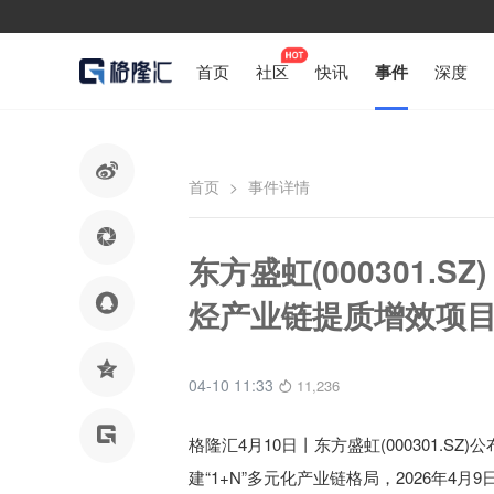
首页
社区
快讯
事件
深度

首页
>
事件详情

东方盛虹(000301.S

烃产业链提质增效项

04-10 11:33
11,236

格隆汇4月10日丨
东方盛虹(000301.SZ)
建“1+N”多元化产业链格局，2026年