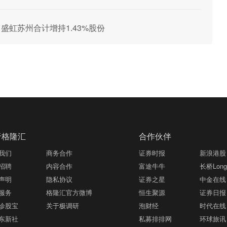
技、盛虹苏州合计增持1.43%股份
于格隆汇
合作伙伴
我们
商务合作
证券时报
新浪港股
招聘
内容合作
富途牛牛
长桥LongB
声明
隐私协议
证券之星
中金在线
服务
格隆汇官方微博
恒生聚源
证券日报
诊股宝
关于极调研
泡财经
时代在线
东新社
私募排排网
环球旅讯