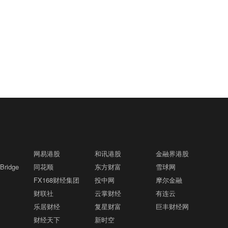
汇8月6日｜中国央行：今日开展10亿元7
向上突破4300美元/盎司关口本周累涨250
天逆回购操作，投标量10亿元，中标量10
美元，黄金股大幅走高，赤峰黄金大涨
亿元，操作利率为1.40%，与此前持平。
9%，灵宝黄金大涨超8%，山东黄金等多
MSCI亚太指数跌逾1%格隆汇8月6日｜M
01:22
因今日有2705亿元7天期逆回购到期，当
股涨超7%以上，锂电龙头宁德时代涨4.
SCI亚太指数下跌1.1%至271.10点。
日实现净回笼2695亿元。
6%。另外，闪迪业绩指引不佳盘后大跌
加之韩股芯片股盘初走低，港股存储半导
美政府拟在多晶硅调查中征15%关税 应对
01:22
体普跌，兆易创新跌超5%，澜起科技跌
中国竞争格隆汇8月6日｜路透引述四名知
近4%。(格隆汇)
情者称，特朗普政府最快将于8月6日宣
布，对使用多晶硅制造的产品征收15%关
社媒平台涉及儿童性虐待及深伪内容，扎
01:20
税，并设定一系列最低进口价格。 多晶硅
克伯格向印度政府致歉格隆汇8月6日｜据
是一种超高纯度的硅材料，处于半导体和
印度媒体，Meta首席执行官扎克伯格已就
太阳能制造供应链的最上游。四名知情者
旗下社交媒体平台出现儿童性虐待内容、
网易港股
和讯港股
金融界港股
韩国交易所启动SIDECAR机制 暂停KOSP
透露，美国总统特朗普即将发布的公告预
01:18
深伪内容及营运疏失，向印度政府表达歉
ridge
同花顺
东方财富
雪球网
I程序化卖盘格隆汇8月6日｜韩国交易所
计将为多晶硅、硅片、电池片和组件(即太
意。扎克伯格的道歉是在Meta高层与印度
FX168财经集团
启动SIDECAR机制，暂停KOSPI程序化卖
投中网
摩尔金融
阳能电池板)设定最低进口价格，并对多晶
政府官员周二会面期间转达。印度政府7
盘。目前，韩国综合指数跌4.56%，KOS
财联社
硅衍生产品征收15%的关税。 路透此前
云掌财经
有连云
美油突破75美元格隆汇8月6日｜WTI原油
月曾要求Meta移除Instagram上宣传儿童
01:18
PI 200指数跌超5%。SK海力士跌逾9%，
称，特朗普政府指示商务部针对多晶硅进
乐居财经
复星财富
巨丰财经网
突破75美元/桶，日内涨0.91%。
性虐待内容的广告及贴文。Meta当时表
三星电子跌逾5%。
行的国家安全调查已持续一年，在削减对
财经天下
新时空
示，公司对儿童性虐待内容采取零容忍政