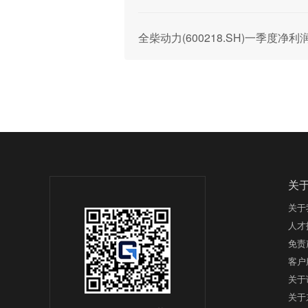
全柴动力(600218.SH)一季度净利润
关
关于
人才
免责
客户
关于
关于