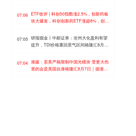
前、不过度超前，坚持智能化、绿色化、
香港交易所数据显示，证券市场市价总值
电设施供电。动储出货量同比大幅增长，
融合化方向，坚持提质存量、做优增量并
于2026年7月底为46.8万亿港元，同比上
市占率同比提升。全球锂电池需求保持强
ETF收评 | 科创50指数涨2.5%，创新药板
重，推进基础设施更新和数智化改造，提
07:06
升4%。7月平均每日成交金额为3072亿港
劲，新产能有望支撑放量。回购力度较
块大爆发，科创创新药ETF涨超8%，创新
升安全运营可持续性，率先建成一流设
元，同比上升17%。首七个月的平均每日
大，有望增强市场信心。2026年7月24
药ETF、港股创新药ETF涨超6%格隆汇8
施。全力构建自主可控的创新支撑体系。
成交金额为2868亿港元，同比上升18%。
日，公司宣布200-400亿元A股回购注销
月7日｜A股三大指数今日集体上涨，截至
坚持需求牵引、问题导向，推动低空民用
研报掘金丨中邮证券：沧州大化盈利有望
07:05
计划，预计减少总股本0.75%-1.51%，认
收盘，上证指数涨1.02%，深证成指涨1.4
航空安全发展，加快民航数智化转型和科
提升，TDI价格重回景气区间格隆汇8月7
为体现公司对长期发展前景充满信心。公
2%，创业板指涨1.35%，科创50指数涨2.
技自立自强，一体推进教育科技人才发
日｜中邮证券研报指出，TDI价格重回景
司2026年8月3日发布2026年中期分红A股
51%。全市场成交额26834亿元，较上日
展，培育民航新质生产力。
气区间，沧州大化盈利有望提升。今年以
实施公告，分红61.8亿元，股东回报策略
港媒：若美严格限制中国光模块 受更大伤
放量1359亿元，全市场超2800只个股上
07:04
来，受中东冲突等因素影响，TDI价格经
有望提升投资吸引力。全球锂电需求保持
害的会是美国自身格隆汇8月7日｜据港
涨。CRO、PCB概念股爆发，CPO、稀
历较大波动。6月中旬以来受需求转暖等
强劲，公司市占率持续提升，维持“买
媒，中国部分光模块公司约5-7成订单来
土、半导体材料、存储器、锂电池、光
多方面因素拉动，国内TDI价格稳步上行
入”评级。
自美国(见下图)。根据市场研究机构Semi
伏、6G题材活跃；数字货币、网络安全、
A股收评：沪指涨1.02%，超2800股上
至8月4日的17300元/吨，TDI-甲苯价差反
07:03
analysis的报告，2024年美国光模块进口
网络游戏概念股调整。 上涨板块ETF盘面
涨！CRO概念、AI硬件板块爆发格隆汇8
弹至13479元/吨，TDI价格和盈利盈利修
总额中，直接来自中国的价值比例仅有1
医药生物、科创成长板块大幅走强，相关
月7日｜A股主要指数集体上涨，截至收
复至近5年来较高水平，TDI-甲苯价差较6
4%，美国并非不依赖中国货源，而是中
ETF全线大涨，涨幅区间落在5.86%-8.5
盘，沪指涨1.02%报3940.04点，深证成
月均值上涨2385元/吨。从供给侧看，TDI
格隆汇8月7日｜瑞士7月消费者信心指数-
国企业透过在泰国、墨西哥等地设厂，这
07:03
5%： 创新药板块：科创创新药ETF国泰
指涨1.42%，创业板指涨1.35%，北证50
行业近5年来供应商集中度大幅提升，行
34.8，预期-34，前值-35.8。
些“中国品牌、海外制造”的产品，在贸易
上涨8.55%；创新药ETF天弘上涨6.6
涨1.01%，科创50指数涨2.51%。全市场
业格局进一步优化；近期新疆、甘肃、山
统计中并不计入“中国进口”，从而拉低了
2%；创新药ETF银华上涨6.56%；港股创
成交额26834亿元，较上日放量1359亿
东等地主力TDI装置接续有检修计划或临
直接比例。在依赖度上，双方是旗鼓相当
新药ETF景顺上涨6.41%；科创医药ETF
欧股集体高开格隆汇8月7日｜德国DAX30
元，全市场超2800只个股上涨。 盘面
07:03
时停车，供给端收缩预期较为明显；从需