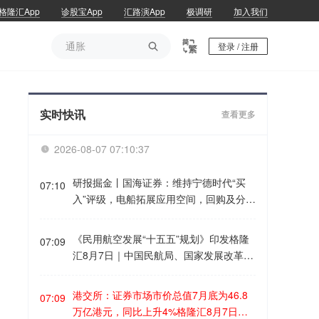
格隆汇App
诊股宝App
汇路演App
极调研
加入我们
通胀

登录 / 注册
通胀
实时快讯
查看更多
2026-08-07 07:10:37

研报掘金丨国海证券：维持宁德时代“买
07:10
入”评级，电船拓展应用空间，回购及分红
增强信心格隆汇8月7日｜国海证券研报指
出，宁德时代电船拓展应用空间，回购及
《民用航空发展“十五五”规划》印发格隆
07:09
分红增强信心。公司与平陆运河集团签署
汇8月7日｜中国民航局、国家发展改革
战略合作协议，首批试运营的电船将搭载
委、交通运输部近日联合印发《民用航空
宁德时代电池。除了推进船舶的电动化替
发展“十五五”规划》。规划提出，全力建
港交所：证券市场市价总值7月底为46.8
代，双方计划在运河沿线建设风光电站、
07:09
设系统协同的基础设施体系。坚持适度超
万亿港元，同比上升4%格隆汇8月7日｜
储能电站与微电网，为园区、港航与充换