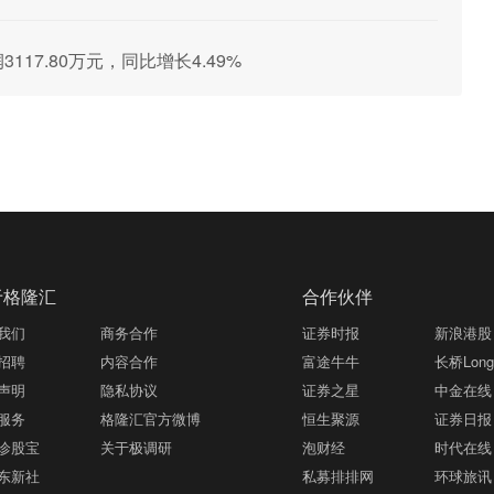
3117.80万元，同比增长4.49%
于格隆汇
合作伙伴
我们
商务合作
证券时报
新浪港股
招聘
内容合作
富途牛牛
长桥LongB
声明
隐私协议
证券之星
中金在线
服务
格隆汇官方微博
恒生聚源
证券日报
诊股宝
关于极调研
泡财经
时代在线
东新社
私募排排网
环球旅讯