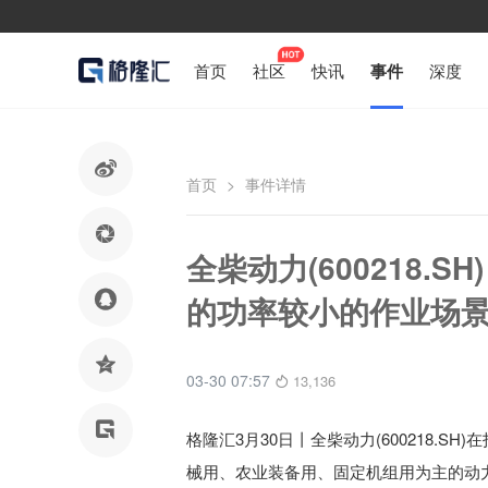
首页
社区
快讯
事件
深度

首页
>
事件详情

全柴动力(600218

的功率较小的作业场

03-30 07:57
13,136

格隆汇3月30日丨
全柴动力(600218.S
械用、农业装备用、固定机组用为主的动力