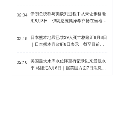
首席经济学家托尔斯滕·斯洛克表示：“目
司20多年前进入中国市场，当时与无锡签
前通胀已经不限于经济问题，而是关乎美
署协议建设其首座大型海外晶圆制造厂。
伊朗总统称与美谈判过程中从未让步格隆
02:34
联储的信誉。自2021年以来，通胀一直高
位于重庆的设施是SK海力士重要的半导体
汇8月8日｜伊朗总统佩泽希齐扬在当地时
于目标水平。对于世界头号央行而言，高
封装与测试基地。知情人士表示，竞购者
间8月7日播出的讲话中强调，伊朗从未寻
通胀持续的时间非常、非常久。”
可能包括中国基金和产业投资者，SK海力
求战争或扩张，但必将坚定捍卫国家主权
日本熊本地震已致39人死亡格隆汇8月8日
02:15
士可能保留该资产的少数股权。知情人士
与安全。他指出，美以借冲突挑拨伊朗与
｜日本熊本县政府8日表示，截至目前，7
还称，相关讨论仍处于初步阶段，未必会
波斯湾邻国关系，他呼吁伊斯兰国家加强
月28日发生的强震已造成39人死亡。
达成任何交易。
团结与信任。谈及伊美停火谅解备忘录，
美国最大水库水位降至有记录以来最低水
他透露伊朗在谈判中未有任何让步，停火
02:10
平 格隆汇8月8日｜据美国方面7日消息，
协议原定由美国总统特朗普签署以确保履
美国最大水库米德湖水位降至有记录以来
行，但美方在24小时内改变了立场。
最低水平。消息援引美国政府7日公布的
宁波机场即将停航，江浙沪一带受台风“白
02:04
数据显示，米德湖水位降至317.14米，低
海豚”影响航班取消率高格隆汇8月8日｜
于此前的最低纪录——于2022年7月测得
受第13号台风“白海豚”影响，宁波机场计
的317.17米。消息称，持续干旱以及异常
划于8月8日23:30起停止航班运行，8月9
中国东方电气集团原党组副书记、董事宋
偏低的积雪量，是今年科罗拉多河流域多
02:03
日全天继续停航，后续恢复运行时间将根
致远被查 格隆汇8月8日｜据央视，中国
座水库水位明显下降的重要原因。
据台风动态和影响情况另行公告。界面新
东方电气集团有限公司原党组副书记、董
闻从各航司获悉，目前受台风影响航班集
事宋致远涉嫌严重违纪违法，目前正接受
用友网络董事长王文京：公司正加速转型
中于宁波、温州、台州、杭州、上海一
01:57