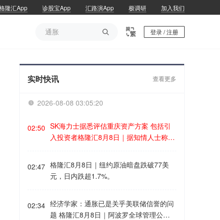
格隆汇App
诊股宝App
汇路演App
极调研
加入我们
通胀

登录 / 注册
通胀
实时快讯
查看更多
2026-08-08 03:05:20

SK海力士据悉评估重庆资产方案 包括引
02:50
入投资者格隆汇8月8日｜据知情人士称，
SK海力士正研究旗下重庆资产的方案选
项，包括引入投资者以帮助加速增长。消
格隆汇8月8日｜纽约原油暗盘跌破77美
02:47
息人士称，作为英伟达高带宽内存芯片的
元，日内跌超1.7%。
重要供应商，SK海力士正与潜在顾问接
洽，对该业务进行评估。知情人士表示，
经济学家：通胀已是关乎美联储信誉的问
潜在的股权出售可能使该设施的估值达到
02:34
题 格隆汇8月8日｜阿波罗全球管理公司
约30亿美元。SK海力士网站显示，该公