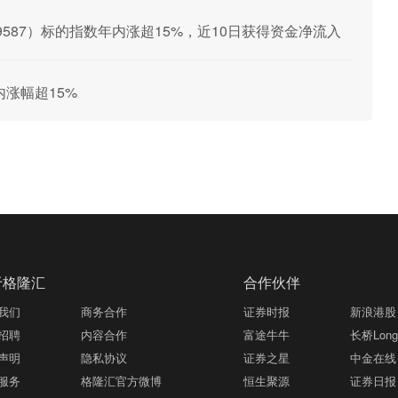
9587）标的指数年内涨超15%，近10日获得资金净流入
内涨幅超15%
于格隆汇
合作伙伴
我们
商务合作
证券时报
新浪港股
招聘
内容合作
富途牛牛
长桥LongB
声明
隐私协议
证券之星
中金在线
服务
格隆汇官方微博
恒生聚源
证券日报