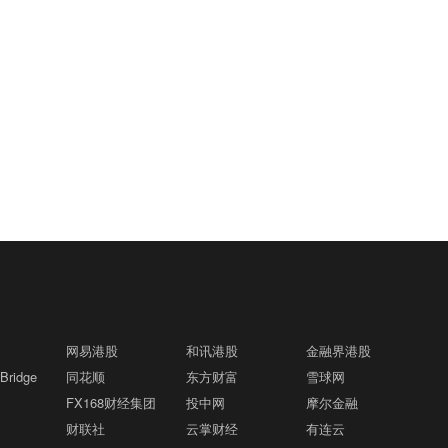
网易港股
和讯港股
金融界港股
ridge
同花顺
东方财富
雪球网
FX168财经集团
投中网
摩尔金融
财联社
云掌财经
有连云