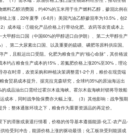
物燃料乙醇消费国，约40%的玉米用于生产燃料乙醇，掺混比例在
格持续上涨，22年夏季（6-8月）美国汽油乙醇掺混率为10.5%，创2
（2）成本端：①能化产品价格上行带动化肥、农药等农资成本上
一大甲醇出口国（中国60%的甲醇进口自伊朗）、第二大甲醇生产
约9%）、第二大尿素出口国、以及重要的硫磺、磷肥等原料供应国。
停产，且航运出口受阻。化肥为粮食生产的“核心命脉”，其价格波
本约占粮食生产成本的15%，若氮肥价格上涨20%至30%，理论
传导存在时滞，农资采购和种植决策调整需1-2个月，粮价在现货端
，粮食贸易成本提升。据克拉克森研究，全球约35%的原油海运出
5%的成品油出口需经过霍尔木兹海峡。霍尔木兹海峡封锁将导致船
和航运成本，同时战争险保费亦大幅上涨。（3）其他影响：战争预期
提升；整体通胀环境之下，粮食作为重要资源品的再定价。
下的滞胀或衰退行情看，价格的传导基本遵循能源-化工-农产品-
能源供给受到冲击，能源价格上涨的驱动最强；化工板块受到能源成