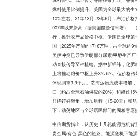
燃料使用比例提升。美国为全球最大的生
10%左右。21年12月-22年6月，布油价
007年以来新高（据美国能源信息署）。
行，推升农产品价格中枢。伊朗是全球第
国（2025年产能约1716万吨，占全球
美伊冲突已导致伊朗部分尿素/甲醇生产厂
动直接传导至种植端。据中新经纬，化肥成
上将推动粮价中枢上升3%-5%。但价格
体现则需3-9个月。②海运物流成本增加
口（约占全球石油供应的20%）和超过1
只绕行好望角，增加航程（15-20天）
下，动荡地区与全球居民部门的囤粮意愿
中信期货指出，从历史上几轮能源危机背景
贵金属/有色-黑色的链路。能源危机下