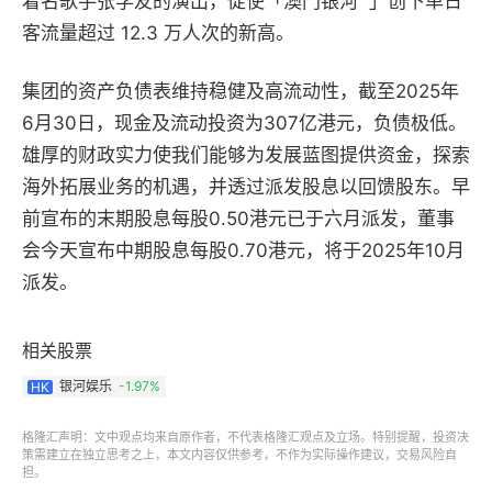
着名歌手张学友的演出，促使「澳门银河
™
」创下单日
客流量超过 12.3 万人次的新高。
集团的资产负债表维持稳健及高流动性，截至2025年
6月30日，现金及流动投资为307亿港元，负债极低。
雄厚的财政实力使我们能够为发展蓝图提供资金，探索
海外拓展业务的机遇，并透过派发股息以回馈股东。早
前宣布的末期股息每股0.50港元已于六月派发，董事
会今天宣布中期股息每股0.70港元，将于2025年10月
派发。
相关股票
银河娱乐
-1.97%
HK
格隆汇声明：文中观点均来自原作者，不代表格隆汇观点及立场。特别提醒，投资决
策需建立在独立思考之上，本文内容仅供参考，不作为实际操作建议，交易风险自
担。