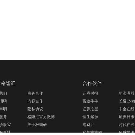
于格隆汇
合作伙伴
我们
商务合作
证券时报
新浪港股
招聘
内容合作
富途牛牛
长桥LongB
声明
隐私协议
证券之星
中金在线
服务
格隆汇官方微博
恒生聚源
证券日报
诊股宝
关于极调研
泡财经
时代在线
东新社
私募排排网
环球旅讯