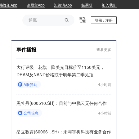
格隆汇App
诊股宝App
汇路演App
极调研
加入我们
通胀

登录 / 注册
通胀
事件播报
查看更多
大行评级｜花旗：降美光目标价至1150美元，
DRAM及NAND价格或于明年第二季见顶
A股异动
4小时前
黑牡丹(600510.SH)：目前与中鹏云无任何合作
公司信息
4小时前
昂立教育(600661.SH)：未与宇树科技有业务合作