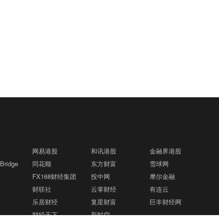
网易港股
和讯港股
金融界港股
ridge
同花顺
东方财富
雪球网
FX168财经集团
投中网
摩尔金融
财联社
云掌财经
有连云
乐居财经
复星财富
巨丰财经网
财经天下
新时空