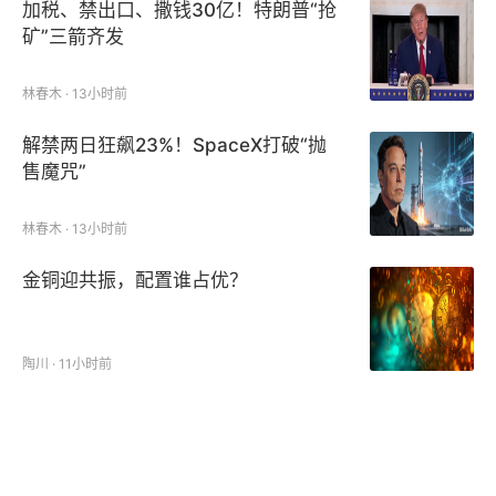
加税、禁出口、撒钱30亿！特朗普“抢
矿”三箭齐发
林春木 · 13小时前
解禁两日狂飙23%！SpaceX打破“抛
售魔咒”
林春木 · 13小时前
金铜迎共振，配置谁占优？
陶川 · 11小时前