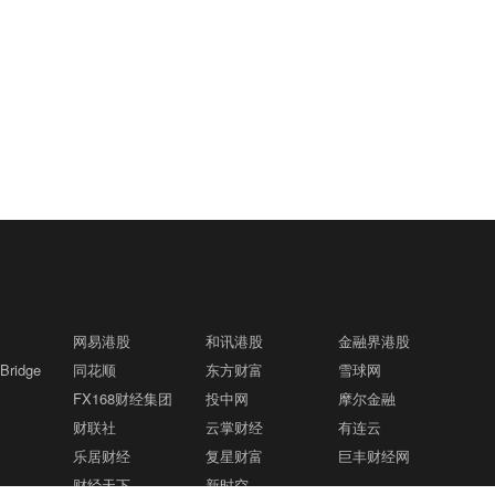
网易港股
和讯港股
金融界港股
ridge
同花顺
东方财富
雪球网
FX168财经集团
投中网
摩尔金融
财联社
云掌财经
有连云
乐居财经
复星财富
巨丰财经网
财经天下
新时空