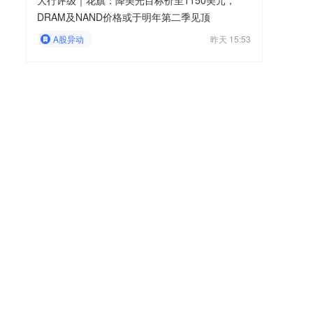
大行评级｜花旗：降美光目标价至1150美元，
DRAM及NAND价格或于明年第二季见顶
A股异动
昨天 15:53