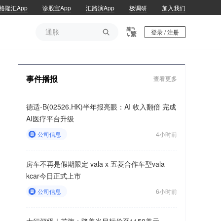
格隆汇App
诊股宝App
汇路演App
极调研
加入我们
通胀

登录 / 注册
通胀
事件播报
查看更多
德适-B(02526.HK)半年报亮眼：AI 收入翻倍 完成
AI医疗平台升级
公司信息
4小时前
房车不再是假期限定 vala x 五菱合作车型vala
kcar今日正式上市
公司信息
6小时前