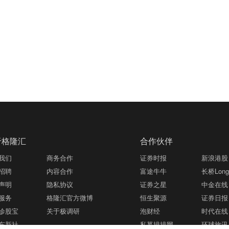
于格隆汇
合作伙伴
我们
商务合作
证券时报
新浪港股
招聘
内容合作
富途牛牛
长桥LongB
声明
隐私协议
证券之星
中金在线
服务
格隆汇官方微博
恒生聚源
证券日报
诊股宝
关于极调研
泡财经
时代在线
东新社
私募排排网
环球旅讯