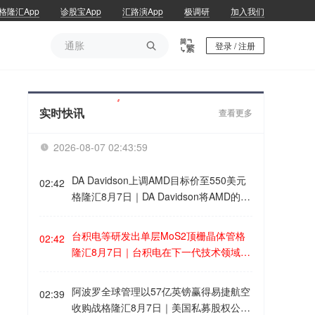
格隆汇App
诊股宝App
汇路演App
极调研
加入我们
通胀

登录 / 注册
通胀
实时快讯
查看更多
2026-08-07 02:43:59

DA Davidson上调AMD目标价至550美元
02:42
格隆汇8月7日｜DA Davidson将AMD的目
标价从425美元上调至550美元，维持“买
入”评级。(格隆汇)
台积电等研发出单层MoS2顶栅晶体管格
02:42
隆汇8月7日｜台积电在下一代技术领域取
得了突破，其与阳明交大团队成功开发出
高性能单层二硫化钼（MoS2）顶栅极晶
阿波罗全球管理以57亿英镑赢得易捷航空
02:39
体管，有助于突破摩尔定律极限。相关成
收购战格隆汇8月7日｜美国私募股权公司