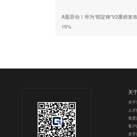
A股异动丨华为“韬定律”V2重磅发
15%
关
关于
人才
免责
客户
关于