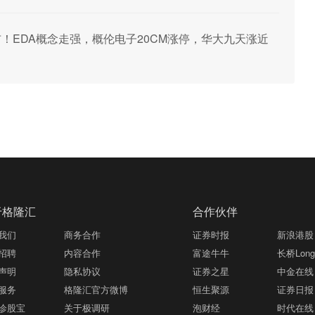
布！EDA概念走强，概伦电子20CM涨停，华大九天涨近
于格隆汇
合作伙伴
我们
商务合作
证券时报
新浪港股
招聘
内容合作
富途牛牛
长桥LongB
声明
隐私协议
证券之星
中金在线
服务
格隆汇官方微博
恒生聚源
证券日报
诊股宝
关于极调研
泡财经
时代在线