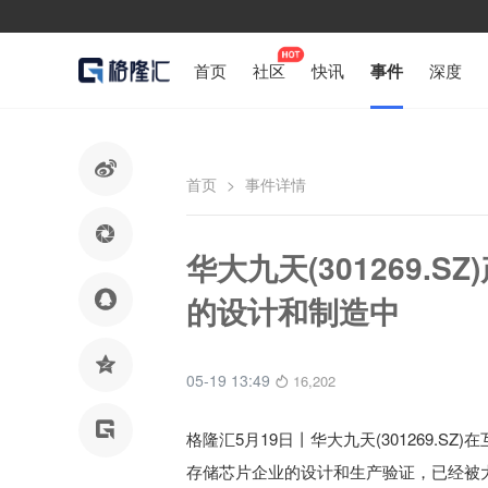
首页
社区
快讯
事件
深度

首页
>
事件详情

华大九天(301269.

的设计和制造中

05-19 13:49
16,202

格隆汇5月19日丨
华大九天(301269.SZ)
在
存储芯片企业的设计和生产验证，已经被