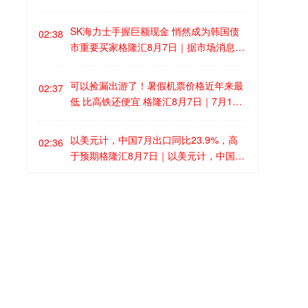
果发表在《Nature Electronics》期刊。
阿波罗全球管理以57亿英镑赢得英国廉航
易捷航空的收购战。阿波罗全球管理将以
SK海力士手握巨额现金 悄然成为韩国债
02:38
每股715便士收购易捷航空股权，预计交
市重要买家格隆汇8月7日｜据市场消息，
易将于明年首季完成。而竞争对手、美国
AI热潮推动全球科技巨头通过发行债券筹
投资集团Castlelake已宣布退出竞投。阿
集数十亿美元资金，但对于至少一家大型
可以捡漏出游了！暑假机票价格近年来最
波罗在全球管理的资产逾1万亿美元，并
02:37
芯片制造商而言，其参与信用市场的方式
低 比高铁还便宜 格隆汇8月7日｜7月1
已投资了包括墨西哥国际航空、太阳城航
并不止于融资。据知情人士透露，随着现
日，2026年暑运正式启幕，往年贯穿两个
空、亚特拉斯航空等多家航空公司。
金储备不断增加，韩国芯片巨头SK海力士
月的暑运，都是航空公司赚钱的旺季，但
以美元计，中国7月出口同比23.9%，高
正在扩大自身对韩国本土公司债市场的投
02:36
从今年暑运上半段的情况来看，航司收益
于预期格隆汇8月7日｜以美元计，中国7
资。多位信用分析师和市场人士估计，
SK
并没有预期的好。不少航空公司表示，今
月出口3978.5亿美元，同比23.9%，预期
海力士今年购买的债券规模约为10万亿韩
年暑运客流启动相对较晚，票价也没有预
22.1%，前值27.00%；进口2853.5亿美
元至40万亿韩元(约合70亿美元至280亿美
海关总署：截至目前已对63个国家实施了
期的高，以至于暑运开始的第一周都是亏
02:35
元，同比27.5%，预期27.70%，前值36.0
元)
，其中较高的估算范围还包括商业票
零关税政策格隆汇8月7日｜海关总署今天
钱的。
可以说，今年的暑运是疫情后机票
0%。中国7月贸易顺差1125亿美元，预期
据。 SK海力士近期发布了一项新的招聘
公布统计数据显示，今年前7个月，我国
最便宜的一个暑运
。 根据航班管家机票数
1070亿美元，前值1256.2亿美元。
职位，也进一步显示出该公司正在加大债
大宗商品进口量同比增长了3%，其中：
据，
7月份民航国内经济舱平均票价达83
港股异动丨航空股集体下跌，国航挫3.
02:34
券市场活动。该职位负责管理、制定策略
金属矿砂进口量增加8.2%。同期，进口机
4.7元（含燃油附加费），同比下滑0.7%
5%，霍尔木兹海峡博弈升级油价跳涨格
并对冲公司资金，包括固定收益投资，投
电产品5.31万亿元，增长29.7%，占我国
，同比疫情前的2019年更是下降7.1%。
隆汇8月7日｜港股航空股普遍下跌，其
资范围涵盖政府债券、公司债券以及短期
进口总值的41.9%。我国积极扩大自主开
比如最近从深圳出发，飞往宁波、湛江、
中，中国国航跌3.5%，中国东方航空、中
债务工具等。从全球范围来看，企业在拥
海关总署：前7个月我国民营企业进出口1
放，主动扩大进口，推动进出口平衡发
02:34
杭州等城市，单程机票最低230元，比坐