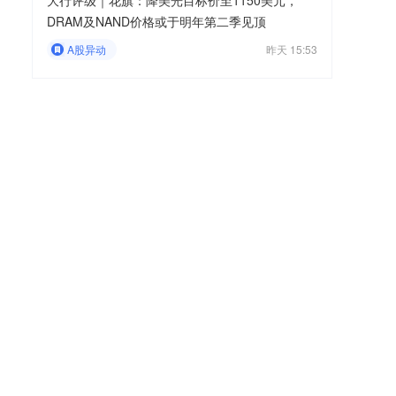
大行评级｜花旗：降美光目标价至1150美元，
DRAM及NAND价格或于明年第二季见顶
A股异动
昨天 15:53