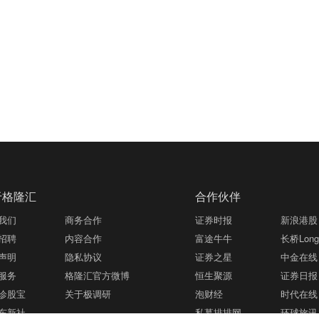
于格隆汇
合作伙伴
我们
商务合作
证券时报
新浪港股
招聘
内容合作
富途牛牛
长桥LongB
声明
隐私协议
证券之星
中金在线
服务
格隆汇官方微博
恒生聚源
证券日报
诊股宝
关于极调研
泡财经
时代在线
东新社
私募排排网
环球旅讯