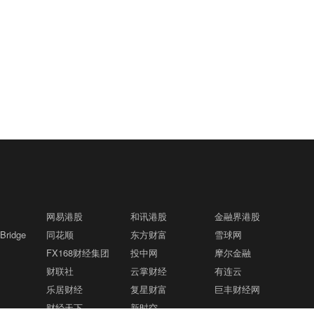
网易港股
和讯港股
金融界港股
ridge
同花顺
东方财富
雪球网
FX168财经集团
投中网
摩尔金融
财联社
云掌财经
有连云
乐居财经
复星财富
巨丰财经网
财经天下
新时空