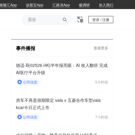
格隆汇App
诊股宝App
汇路演App
极调研
加入我们
通胀

登录 / 注册
通胀
事件播报
查看更多
德适-B(02526.HK)半年报亮眼：AI 收入翻倍 完成
AI医疗平台升级
公司信息
5小时前
房车不再是假期限定 vala x 五菱合作车型vala
kcar今日正式上市
公司信息
7小时前