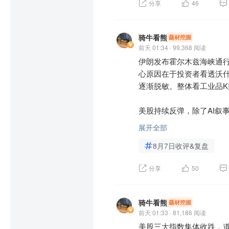
分享
46
Z159322)$
$黄金股ETF永赢
四、客户资源优质，合作关
BAR)$
$埃尔拉多黄金(US
公司与全球各领域领先企业
美云巨头；汽车端覆盖博世
骑牛看熊
题材挖掘
前天 01:34 · 99,368 阅读
头。前五大客户占比虽超4
伊朗发布霍尔木兹海峡通
司持续贡献稳定的营收和
心原因在于投资者看透沃什
实时和快速响应，进一步提
逐渐脱敏。整体看工业品K
五、财务状况稳健，资金实
美股持续反弹，除了AI叙
公司财务基本面扎实，营收和
即反复挣扎后认输，油价
元；2026年一季度营收38
展开全部
好。上市后，公司三次公开
8月7日收评&复盘
$上证100(SH000132)$
$
障；2025年定增50亿加
$
$上证180ETF天弘(SH53
况和雄厚的资金实力，为公
分享
50
$上证380(SH000009)$
瑞(SH530300)$
$上证180
六、研发投入持续，技术创
H530080)$
$上证180ETF
公司高度重视研发投入，年
骑牛看熊
题材挖掘
H530180)$
$上证180ETF
的研发投入推动公司在高端 P
前天 01:33 · 81,186 阅读
$上证180ETF银华(SH530
了技术壁垒，能够满足下
美股三大指数集体收跌，道指跌