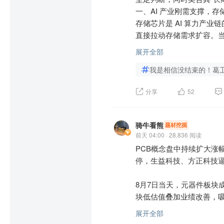
撑，叠加行业整体供需格局
一、AI 产业刚需支撑，存
存储芯片是 AI 算力产
近期元器件板块多家企业
直接拉动存储需求扩容。
美上海上半年净利润同比
兆易创新作为国内存储芯片
展开全部
收和利润均实现大幅增长
充分受益于 AI 产业的持
利能力的信心，推动资金加
我是相信没结束的！葛
二、行业周期反转，供需格
分享
52
近期国内元器件领域多项
存储芯片属于强周期行业，
等，进一步提升了市场对
M 产品，传统存储供给收
国产替代进程提速提供了有
素来擅长把握行业周期拐
骑牛看熊
题材挖掘
132)$
$上证150(SH00013
转的精准判断，看好兆易创
前天 04:00 · 28,836 阅读
华安(SH510180)$
$上证1
三、国产替代加速，龙头企
PCB概念盘中持续扩大涨
南方(SH530580)$
$上证1
在中美科技博弈的背景下
停，生益科技、方正科技逼
达(SH530180)$
$上证380
创新作为 A 股稀缺的平台
0)$
$上证180ETF华安(SH
 数据中心与智能汽车等
8月7日当天，元器件板块
$上证180ETF鹏华(SH5100
对兆易创新作为国产龙头长
块低估值叠加业绩改善，
F南方(SH510290)$
速涌入，进一步放大了板块
四、逆向布局风格，契合市
展开全部
向，带动板块整体走强。
