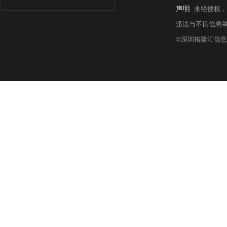
H510670)$
$上证180ETF
声明
未经授权，
0040)$
$上证380ETF南方(
在科技股因海外禁令承压
违法与不良信息举报热线:
000009)$
$上证150(SH00
纤板块不仅不受禁令直接冲
TF华夏(SH510670)$
©深圳格隆汇信息科
$上
方向，进一步推动板块股价
弘(SH530080)$
$上证180
证380(SH000009)$
$上证
市场整体呈现结构性分化
强、估值相对合理的高景气
释放，行业景气度有长期
明显的估值泡沫。

综上，玻璃玻纤板块在科
期来看，电子布价格上涨
来看，AI 算力产业的持
场份额与盈利能力。

不过，需警惕板块短期涨
聚焦具备核心技术、产能
情中的投资机会。 
$创业200