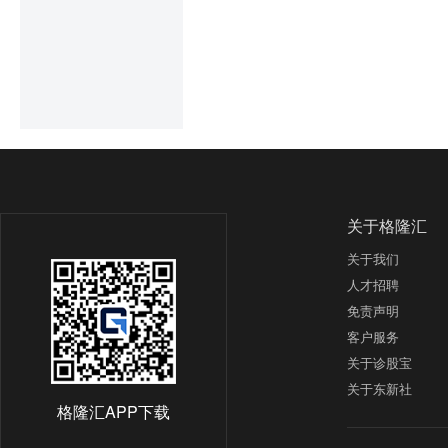
【淘金计划】    

2026年原奶供给小幅增
随着半年报陆续披露，各类
矛盾持续缓解，龙头乳企深
季度末持有44股，合计持有
加肉牛业务布局，2024
持股市值超过1亿元，宁德时
降压力，参考上轮肉牛周
有，合计持股134亿元，
奶周期共振，推荐牧业养殖
富满微、乐鑫科技等热门半
成上半年归母净利润同比增
上证指数继续缩量震荡，市
题材板块中的玻璃玻纤、U
就导致了一种僵局，毕竟
营销等概念是资金净流出
关于格隆汇
很难持续走高，反而是下跌
机供给持续紧张，叠加行业库
关于我们
美国通胀粘性不强，总体C
8三大主流电子布系列均价
在年末升至次高点并于明年
人才招聘
齐升的红利期。中国巨石预
免责声明
扎实的业绩基本面成为板块
创业板指数受到美国对科
客户服务
弱，科技股也不再是低开
关于诊股宝
美国禁令主要针对芯片、
些标的在机构资金的拉升后
关于东新社
较高，受海外技术封锁和
加剧，科技成长与传统权重
格隆汇APP下载
被海外企业占据，近年来国
$上证150(SH000133)$
电子级玻璃纤维布专利，进