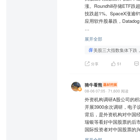
9)$
$上证380ETF南方(SH
术、新产品，为长期发展储
涨。Roundhill存储E
技跌超1%。SpaceX涨
应用软件股暴跌，Datadog、AP
利弗莫尔中概股龙头指数收
展开全部
科技、奇景光电涨超3%。

美股三大指数集体下跌，
伊朗发布霍尔木兹海峡通
分享
51
心原因在于投资者看透沃什
逐渐脱敏。整体看工业品K
骑牛看熊
题材挖掘
美股持续反弹，除了AI叙
08-06 07:05 · 71,600 阅读
即反复挣扎后认输，油价
外资机构调研A股公司的积
开展3900余次调研，电
$道琼斯ETF鹏华(SH51340
背后，是外资机构对中国
$道琼斯工业平均指数(US.D
瑞银等看好中国股票的后
$道琼斯公用事业平均指数(U
国际投资者对中国股票的兴
S每月2倍杠杆道琼斯精选红利E