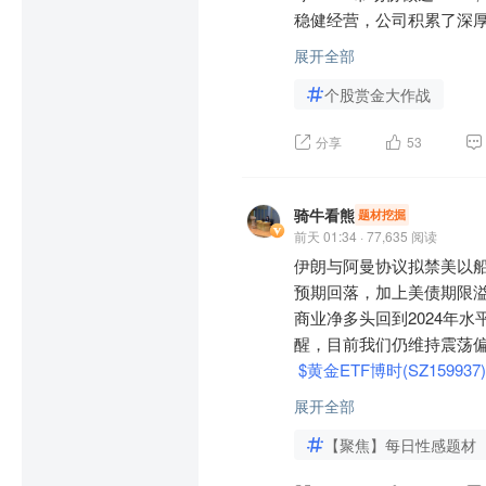
3. 双主业协同效应显著

稳健经营，公司积累了深
$上证100(SH000132)$ 

线下百货门店为支付业务
过 Intel AIBC 算
$上证150(SH000133)$
下运营，优化商户服务和消
展开全部
础。

H530580)$
$上证180ETF
个股赏金大作战
H530180)$
$上证180ETF
三、资产质量优质，隐性价
二、业务布局多元，增长曲
00(SH000132)$
$上证150
公司85%以上的门店为自
分享
53
公司构建了“AI+汽车”
0)$
$上证180ETF华夏(SH
旧后成本计价，存在丰厚
务布局。其中，汽车电子业
0(SH000009)$
$上证380E
代商城城市更新项目和翠微
 AI 算力领域，公司已锁定英伟
营效益。

骑牛看熊
题材挖掘
绩催化点；800G 和1.6
前天 01:34 · 77,635 阅读
季度同比增长62.1%，HD
伊朗与阿曼协议拟禁美以
四、政策与行业红利加持，
拉、比亚迪等主流车企，订
预期回落，加上美债期限溢
一方面，数字人民币、跨
商业净多头回到2024年
展红利；另一方面，北京“
三、产能布局完善，高端产
醒，目前我们仍维持震荡偏
展带来的消费升级和业务
公司持续发力以 HLC、HD
$黄金ETF博时(SZ159937)
业务布局，提升抗风险能力
珠海、泰国七大全球化生产
$黄金ETF工银(SH518660
HDI 产品，已投资81亿
展开全部
(SH518880)$
$黄金股ETF
品供给能力；泰国海外基
【聚焦】每日性感题材
400)$
$埃尔拉多黄金(US
放，将有效承接 AI 服
TF工银(SZ159315)$
$黄