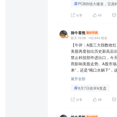
从操作时机来看，此次加
PCB持续大爆发，宝鼎
动则已，一击必中”的逆向
元器件板块已沉寂许久，
现短期波动、部分资金离
分享
45
触底回暖，进入上行通道，
机，期待后续价值回归。

了广阔的市场空间。其中，
撑，叠加行业整体供需格局
五、长期坚守验证，持仓逻
骑牛看熊
题材挖掘
前天 03:58 · 102,934 阅读
葛卫东自2018年建仓兆
近期元器件板块多家企业
【午评：A股三大指数收红
续加仓，展现出对公司长
美上海上半年净利润同比
美股再度创出历史新高后
为，而是基于对公司基本面
收和利润均实现大幅增长
禁止科技部件进出口，今
$兆易创新(SH603986)$
利能力的信心，推动资金加
而影响美股走势。A股市场
$兆易创新(HK03986)$
来”，还是“喝口水躺下”
近期国内元器件领域多项
可以关注是否有利好突袭！
等，进一步提升了市场对
展开全部
国产替代进程提速提供了有
8月7日收评&复盘
骑牛看熊发现元器件板块集
在美建厂的企业豁免。这
$方邦股份(SH688020)$
分享
48
主可控”的核心催化剂。
$一博科技(SZ301366)$
相关元器件企业迎来替代
$方正科技(SH600601)$
情。同时，国内政策端持续
题材挖掘