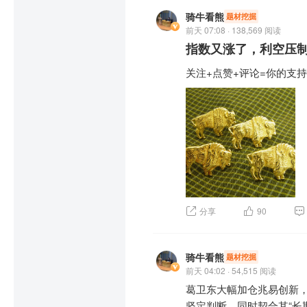
共享的深度绑定，合作金额
时调整持仓结构，把握市场
熊”，而外盘集体牛市历史
伙人”转型，产业价值得到
骑牛看熊
题材挖掘
息预期还有进一步下修的
前天 07:08 · 138,569 阅读
【淘金计划】    

支撑，美股的科技主线仍具
指数又涨了，利空压制
四、市场端：资金风格切换
7月A股整体回调，成长风
前期创新药板块因政策担
关注+点赞+评论=你的支持
炭、石油石化、银行逆势上
创业板指数出现明显反弹行
着政策利空出尽、业绩兑
场定价逻辑回归基本面，
腰”，所以这里的反弹暂时
创新药板块切换。同时，
涨价持续演绎，海外云厂商
没有最终落地，但是达摩之
进一步提升了板块的长期投
现；工业金属库存低位叠
关注：偏左侧的银行、证券
的科技成长反弹机会，同时
有确定业绩的芯片制造相关
综上，此次创新药板块大
$创业板200ETF富国(SZ159
基本面的持续向好为后续行
题材板块中的元器件、医
$创业板300ETF天弘(SZ15
货币等概念是资金净流出相
$
$创业300(SZ399012)$
$毕得医药(SH688073)$
力资金净流入态势明显，
200(SZ399019)$
$创业板3
分享
90
$药康生物(SH688046)$
金入场；另一方面，关税
天弘(SZ159836)$
$创业板
医药(SH600721)$
$近岸蛋
产 GPU、先进封装、光
国泰(SZ159375)$
$创业板
(SH688202)$
安(SZ159949)$
$创业板50
骑牛看熊
题材挖掘
元器件板块已沉寂许久，
前天 04:02 · 54,515 阅读
触底回暖，进入上行通道，
葛卫东大幅加仓兆易创新，
了广阔的市场空间。其中，
坚定判断，同时契合其“长期