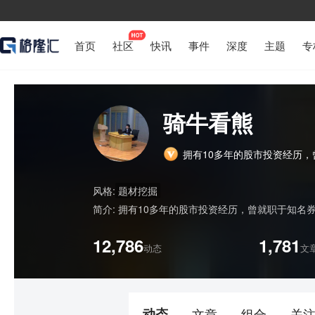
首页
社区
快讯
事件
深度
主题
专
骑牛看熊
拥有10多年的股市投资经历
风格:
题材挖掘
简介:
拥有10多年的股市投资经历，曾就职于知名
12,786
1,781
动态
文
动态
文章
组合
关