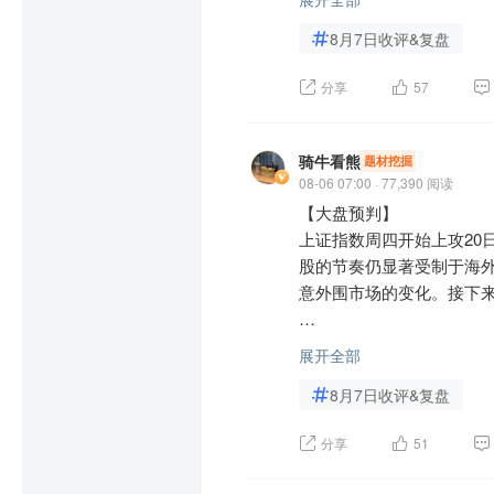
展开全部
$纳斯达克(USNDAQ)$
斯达克ETF华夏(SH513300
8月7日收评&复盘
DX)$
$纳斯达克100指数(U
AI重塑制药逻辑的底层变
ETF华安(SZ159632)$
$
分享
57
境，AI技术已全面渗透至
$纳斯达克科技市值加权指数(
有效破解传统高通量物理盲
以平台和技术中台为核心
骑牛看熊
题材挖掘
势。全球AI制药市场2025
08-06 07:00 · 77,390 阅读
场增速与全球同步，有望成
【大盘预判】

上证指数周四开始上攻20
近期AI PC产业迭代提
股的节奏仍显著受制于海外
机周期与端侧AI渗透双重
意外围市场的变化。接下来
势凸显，代工、电池、精
道或加码布局业务，抢抓行
创业板指数周四再度受到
展开全部
头股还是低开高走表现较强
8月7日收评&复盘
下行一个估值区间。目前
2026年第二季度硅片涨
务、建筑、医药和农林牧渔
掺硅片的紧缺较为明确，
分享
51
重点推荐重掺硅片产品占比