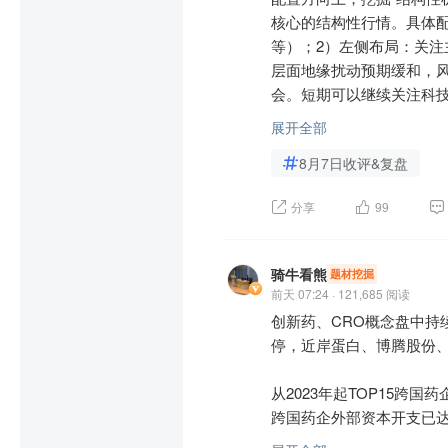
中长期来看，市场将逐步
核心的结构性行情。具体配
结构分化”的特征。需关注
等）；2）左侧布局：关
分高位板块估值过高带来的
层面地缘扰动预期缓和，
会。短期可以继续关注科技
二、核心上涨板块机会拆解
展开全部
主力净流入行业板块前五
8月7日收评&复盘
（一）科技成长主线：AI
国产芯片，健康中国，人工
宏科技、药明康德、恒瑞医
分享
99
科技成长仍是8月市场的核
速的双重驱动下，需求沿
近日港股创新药板块掀起一
导体及电子化学品，作为 A
只港股创新药标的，并触
骑牛看熊
题材挖掘
善，同时国产替代进程加速
出现大幅提升。机构认为，
前天 07:24 · 121,685 阅读
PCB、先进封装等环节需
持续放量且政策红利加速释
创新药、CRO概念盘中
产品逐步落地，消费电子行
停，近岸蛋白、博腾股份、
半年度业绩预告强制披露已
（二）周期价值主线：资源
利中枢持续抬升。审视PC
从2023年起TOP15跨国
厚业绩，上游覆铜板（CC
跨国药企外部资本开支已达2
在市场震荡上行阶段，具
施建设浪潮持续，上游覆铜
本确立。
