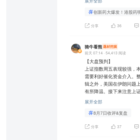
要聚焦两大方向。一是贵
展开全部
值与业绩共振；同时美伊冲
创新药大爆发！港股药
关龙头企业盈利水平有望
进入7月低迷许久的生猪
一、政策端：利空出尽，扶
化，估值安全垫充足，是
场价为10.9元/千克，较
分享
36
此前市场对创新药板块的
长，业绩稳定性较强。

缺带来的结构性行情。目
为板块上涨奠定政策基础。
消费淡季、冻品库存偏高
床+供应”综合评分，且明
（三）出海及高端制造主线
情，整体或以震荡上涨为主
骑牛看熊
题材挖掘
彻底缓解了企业的价格焦虑
前天 07:14 · 54,413 阅读
笼换鸟”的资金持续向创新
【大盘预判】

出海方向及高端制造板块
锂价大幅下行，供给边际
上证指数周五表现较强，本
关注电池、电网设备、汽
但精矿维持紧现实格局，
二、业绩端：中报密集披露
需要利好催化资金介入。整
术优势和成本优势，有望
维持降势；同时库存方面
8月正值创新药企业中报
辑之外，美国在伊朗问题
国防现代化建设需求，业
有较多新产能初步建成并爬
的到来。例如百济神州上调
有所降温。接下来注意上证指
苏，出口订单持续增长，盈
补贴退坡将夯实年内抢装，
头部企业业绩也表现亮眼
出口183.3万辆，同比增
研发、轻盈利”的固有认知
展开全部
创业板指数周五高开后震
三、操作建议：聚焦主线，
期。

8月7日收评&复盘
响，不过上涨力度明显减
三、产业端：出海爆发，产
头动辄暴涨暴跌，导致创业
8月市场整体向好，但结构
创新药出海进程加速，成为板
分享
37
绝对焦点，其吸金能力有目
局 AI 产业链、周期价
上证指数已经完全不跟随
权）交易总金额同比增长超
能否在3600点之上稳住。

时避免追高高位题材股，
走势，这是明显的“控盘”