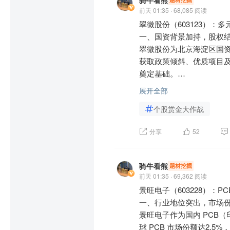
骑牛看熊
前天 01:35 · 68,085 阅读
三大指数开盘涨跌不一，沪指
翠微股份（603123）：多
少，题材板块方面元器件
一、国资背景加持，股权结
现较差。PCB概念反复活
翠微股份为北京海淀区国
超20股涨停，高盛大幅上调A
获取政策倾斜、优质项目
奠定基础。

6G概念延续强势，通宇通
速进入电信运营商市场，
展开全部
二、“商业+科技”双主业协
度走强，哈药股份涨停，百
个股赏金大作战
1. 零售业务根基扎实，区
创新药License-out
公司旗下拥有翠微百货、
绩，百济神州上调全年经营
分享
52
社区地带，区域零售市场
积极推进商业数智化转型，完
上证指数周五低开高走，
智能化升级，提升消费体验
奏了。伊朗发布霍尔木兹
骑牛看熊
题材挖掘
2. 支付业务资质稀缺，数
前天 01:35 · 69,362 阅读
大，美股、贵金属和有色对
全资子公司海科融通拥有
景旺电子（603228）：PC
务量位居行业前列。作为
一、行业地位突出，市场份
创业板指数周五高开后站稳
接，在北京地区数字人民
景旺电子作为国内 PCB
股在当前位置继续盘整，
数字人民币国家战略推进高度
球 PCB 市场份额达2
期，美国政客仍在不遗余力