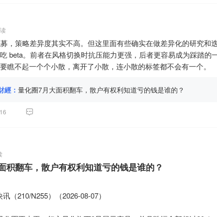
.99亿元

       660.71万股

         6个月（2027年2月解禁）

阅读
为什么会发生"溢价定增"？

私募，策略差异度其实不高。但这里面有些确实在做差异化的研究和
制：不是"市价打折"，是"提前锁定"

吃 beta。前者在风格切换时抗压能力更强，后者更容易成为踩踏的
基准日，通常是发行期首日（本次为7月8日左右）。江波龙在7月8
要瞧不起一个个小散，离开了小散，连小散的标签都不会有一个。
600元），定增底价参考当时股价水平，最终以560元发行。而7月8日
调等因素影响，江波龙股价从高位跌至386元。

財經：
量化圈7月大面积翻车，散户有权利知道亏的钱是谁的？
"高位接盘"？

基本面太强了。

16
上半年预计净利润92-110亿元，同比增长622倍至744倍；其中一季度
亿元。

0亿简单年化，全年净利润可能超过200亿元。当前市值约1634亿元（3
。

读
60元买，对应估值约12-13倍，在一个年赚200亿、增速数倍的公司
大面积翻车，散户有权利知道亏的钱是谁的？
—定增解禁时（2027年2月），市价能回到560元以上。

，谁也不知道黑天鹅什么时间飞起来。

210/N255）（2026-08-07）

？——大概率不会

账，木已成舟
