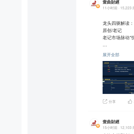
壹曲財經
三、龙头四驱信
拉等1
11小时前 · 15,223
金管理
情绪驱：🟡 
倍，最
今天的分歧体现
龙头四驱解读："
看多和
第一，早盘与午
用龙头
原创/老记

开盘情绪是"光
一、信
老记市场脉动*快讯（2
发酵，多翻空。

信号灯
情绪驱
第二，机构行为
韩国股市7月份
资金驱 
港股数据显示，摩
展开全部
构性基金的通函
时间驱
资对中际旭创的态
二、到
海外个股杠杆及
关于"禁令传闻
时间线
据市场流动性、
述——这个不确
5月：
1倍，反向产品最
6月2
情绪驱黄灯，核
看多和看空的散
单一股
是谣言；但分析
头四驱模型跑了
中短期实质影响
分享
一、信号灯总览

板块驱：🔴 红
信号灯	状态	核
从周线级别判断
情绪驱	🔴 
及999.88元
壹曲財經
资金驱	🟡 黄
15小时前 · 12,103
时间驱	🔴 