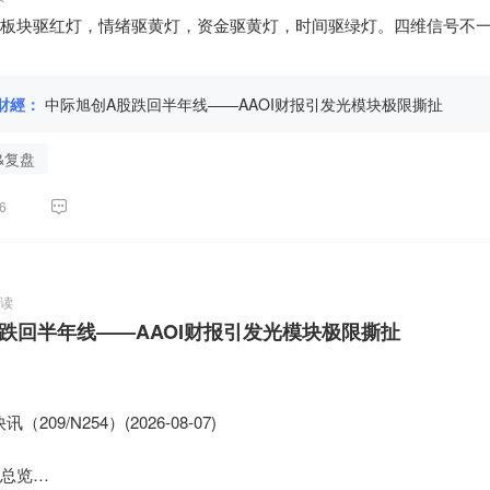
期涨最猛的板块回调最快，动量因子瞬间从赚钱机器变成亏损引擎。
10倍以下，560元就会变成"地板"而不是"天花板"。但如果存储周期
板块驱红灯，情绪驱黄灯，资金驱黄灯，时间驱绿灯。四维信号不
内绝大多数量化机构用的是类似的公开行情数据，核心因子、选股
"山顶"。

一样的钱，出事也是亏一样的钱。

8月7月晚释放定增结果？

风控逻辑没问题——净值碰到回撤线，自动减仓止损，这在单个机
意思：

財經：
中际旭创A股跌回半年线——AAOI财报引发光模块极限撕扯
的模型在同一时间触发同一类指令，个体理性就变成了集体灾难。

技申购"让路"

海量卖单同一秒涌出来，瞬间把市场的承接力量耗尽，个股继续下
树科技申购日，市场关注焦点在宇树。选择周五（8月7日）盘后公布
&复盘
—更深下跌，形成闭环。

球争夺，让两个消息不在同一天正面冲突。

常的风格切换，被量化的同步踩踏放大了好几倍，最终变成行业性的
净身"——利空出清

6
一）晚间公布半年报。定增结果的"溢价45%套牢21家机构"，本质上
，聊聊我观察了30年的一个现象。

。在财报前把这个"利空"释放掉，让市场在中报日聚焦于业绩，而不
，炒股也差不多这个年头。看得多了，有一个规律越来越清晰：市场
吸效应

今天拉半导体的，明天拉新能源的，后天拉消费的——像接力赛，
阅读
场资金被冻结。江波龙选择在同一天让市场消化"定增结果+中报预期
跌回半年线——AAOI财报引发光模块极限撕扯
申购虹吸——让持有者看到中报的"定心丸"，减少因宇树申购导致的
跌的过程，完全不一样。一旦风格切换、趋势反转，所有资金都是
准，而是谁跑得快。

      龙头四驱的答案

，跌的时候一起跑——这是市场参与者的真实行为模式，不是教科书
期不能加仓。 资金驱红灯（定增套牢盘）+时间驱红灯（宇树虹吸
09/N254）(2026-08-07)



推到了极致。涨的时候，它们的算法比人快，能更早捕捉到轮动方
              如果已在车上：持有，等待中报验证。 8月11日的半年
总览

法同样比人快，先一步止损出逃。速度最快的量化机构率先离场，