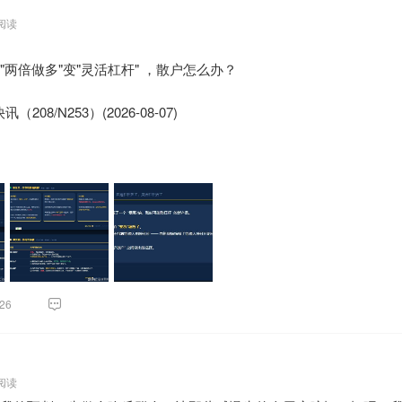
号灯拆解

2只海外个股杠杆及反向产品将全面采用"灵活杠杆"机制。此前产品维持固
 阅读
人可根据市场流动性、掉期交易容量及交易成本等因素，每日自主决定杠
黄灯——显著分歧，非系统性机会

低可降至1.1倍，反向产品最低则可调整至-1.1倍。
在两个方面：

两倍做多"变"灵活杠杆" ，散户怎么办？

看空的散户卷入了新一轮争议之中。有网友问如何看待这个现象，针对网
后的背离。

四驱模型跑了一遍，下面就是模型给出的结论，供网友参考和批评。
模块板块集体反弹"——中际旭创早盘涨超4%、新易盛涨超5%——但午
号灯总览
08/N253）(2026-08-07)

 状态 核心判断
 🔴 红灯 高位买入的投资者已亏超80%，修复路径漫长
的分歧。

经历大跌，SK海力士、三星电子等遭遇大幅回撤。7月24日，香港
🟡 黄灯 韩国杠杆ETF规模从530亿降至240亿美元，存量杠杆仍在
根大通8月4日将H股持股从13.48%升至15.02%；但高盛同期从12.1
》，随后南方东英宣布，自8月3日起，旗下SK海力士、三星电子、
 🔴 红灯 8月3日新规生效，产品运作逻辑已发生根本变化
度已然**。

底发生了什么？
反向产品将全面采用"灵活杠杆"机制。此前产品维持固定2倍杠杆，
"： 此前市场流传美国光模块"禁令"传闻，但公司已核实FCC尚未出
：
掉期交易容量及交易成本等因素，每日自主决定杠杆比例，但不得超过
定性尚未落地，但一直悬在头上。

韩国推出单股杠杆ETF，散户蜂拥而入，杠杆资金推高三星、SK海力士
低则可调整至-1.1倍。

5日：SK海力士股价见顶，2倍做多产品净值193.65港元，规模突破130
心原因是"短期情绪极端化+外部变量不可证伪"——AAOI扩产是实
户卷入了新一轮争议之中。有网友问如何看待这个现象，针对网友
票杠杆ETF
普遍指出，AAOI作为海外二线厂商，技术水平和产能兑现度与国内
一遍，下面就是模型给出的结论，供网友参考和批评。

有限。分歧的根源在于市场对"长期叙事"与"短期基本面"的权重分配存
26
灯——20周线失守，趋势性破位可能确认

心判断

，中际旭创未能站上20周线（约983元）——这是中期趋势的重要
红灯	高位买入的投资者已亏超80%，修复路径漫长

后迅速回落，收盘919.87元，意味着周线级别的趋势破位可能已经确认。

灯	韩国杠杆ETF规模从530亿降至240亿美元，存量杠杆仍在

 阅读
红灯	8月3日新规生效，产品运作逻辑已发生根本变化
