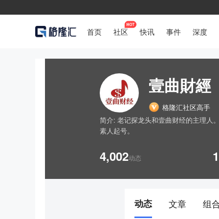
首页
社区
快讯
事件
深度
壹曲財經
格隆汇社区高手
简介:
老记探龙头和壹曲财经的主理人。
素人起号。
4,002
1
动态
动态
文章
组