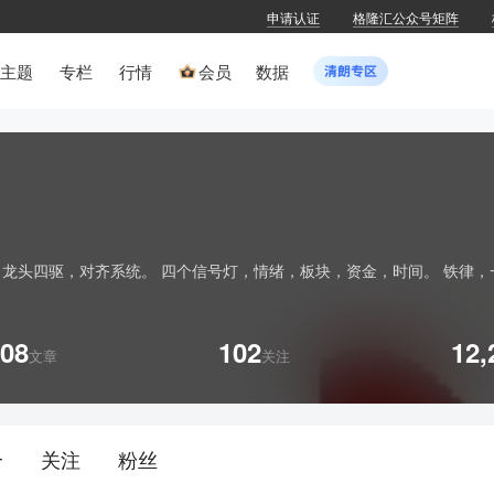
申请认证
格隆汇公众号矩阵
主题
专栏
行情
会员
数据
龙头四驱，对齐系统。 四个信号灯，情绪，板块，资金，时间。 铁律，一
08
102
12,
文章
关注
合
关注
粉丝