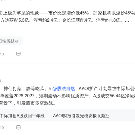
史上极为罕见的现象——市价比定增价低45%，21家机构以溢价45
方达获配5.3亿、浮亏约2.4亿；金长江获配4亿、浮亏约1.8亿。

大牛股仅仅一个月，股价从560元直接砍到了386元，降幅达到31%。
江波龙在时间上的安排，8月7日晚披露定增利空，8月10日白天，
日性感题材
能与市场同步回调？然后，8月10日晚间，公司再度释放半年报利好？
个序，这个小心思就安排变得非常有意味。果然是这样吗？我们还要
13
心判断

灯	定增价560元 vs 市价386元，溢价45%。21家机构被"套牢"，情
灯	存储行业高景气，公司半年报预告净利92-110亿，基本面强劲；

读
红灯	定增股6个月限售期（2027年2月解禁），短期缺乏增量资金承接；
 :神仙打架，静等吃瓜。//
@股法自然
 :AAOI扩产计划导致中际
灯	8月10日宇树申购（虹吸效应）+8月11日中报披露（双事件窗口）
覆盖2026-2027，短期波动不影响优质资产。A股成交56.44亿
价的"剪刀差"

2%背景下，引发股市多空激战。
  数据

0元/股

中际旭创A股跌回半年线——AAOI财报引发光模块极限撕扯
6元

10
      +45%
