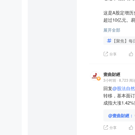
这是A股定增历
超过10亿元。易
谁能想到，一只
展开全部
更有意思的是，
【聚焦】每
出现，江波龙可
如果在时间上排
分享
一、信号灯总览

信号灯	状态	核
情绪驱	🟡 黄
壹曲財經
板块驱	🟢 绿
3小时前 · 8,723 阅
资金驱	🔴 
回复
@股法自然
时间驱	🔴 红
转移，基本面订单
二、定增价格与市
成指大涨1.4
指标	               
定增发行价	56
@壹曲財經：
8月7日收盘价	38
分享
溢价幅度	           