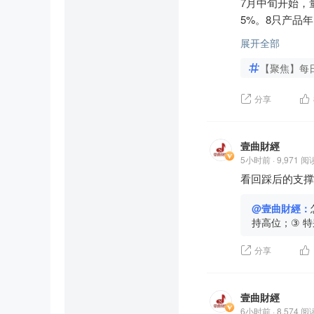
7月中旬开始，
根据公告，募集
5%。8只产品年
已经完成，资金
不只幻方。明汯
2. 机构不会"弃购
展开全部
更夸张，有一只产
定增认购是锁定
【聚焦】每
整个行业的数据更
年2月才能卖。

只跌超30%。

五、对股价的后
分享
一句话说清楚：
短期（1-2周）
这些钱是谁亏的
压力因素	                 
很多人会说"量
溢价45%的"锚
壹曲財經
从散户口袋里来
期，形成基本面
5小时前 · 9,971 阅
这不是阴谋论，
宇树科技8月10日申购，冻
看回踩后的支撑
A股散户持股市值
4%

话：散户持股少
定增股虽不流通，但市场心
@壹曲財經：
南京大学有项研
持高位；③ 
边际

萎缩。
过2万元。一边
中期（1-6个月
分享
所以每次量化集
560元是机构
部分，散户亏的
为没有机构愿意
为什么一起翻车
长期（6个月以
壹曲財經
表面原因是7月
决定股价能否回
6小时前 · 8,574 阅