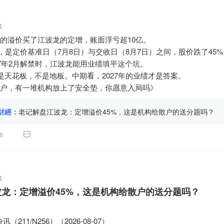
读
%的溢价买了江波龙的定增，账面浮亏超10亿。

"，是定价基准日（7月8日）与交收日（8月7日）之间，股价跌了45%。
27年2月解禁时，江波龙能用业绩填平这个坑。

元是天花板，不是地板。中期看，2027年的业绩才是答案。

户，有一堆机构放上了安全垫，你愿意入局吗》
財經：
老记解盘江波龙：定增溢价45%，这是机构给散户的送分题吗？
6
读
龙：定增溢价45%，这是机构给散户的送分题吗？
211/N256）（2026-08-07）
