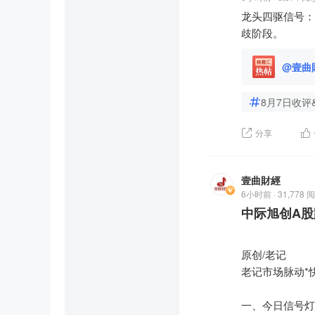
格突然切换，前
利润，PE压缩到
龙头四驱信号：
更关键的是，国
元就会成为长期的
歧阶段。
合。平时大家赚
六、为什么选在
每家机构自己的
背后至少有三层
@壹曲
数千套几乎一样
第一层：为宇树科
机器没有犹豫，
8月10日是宇
8月7日收评
损。下跌—减仓
树申购当天的眼
原本只是一次正
第二层：中报前"
分享
老记的时间轴

8月10日（周
这一节不聊数据
位接盘的尴尬）
我做记者30年
壹曲財經
第三层：对冲虹
是轮番上阵的。
6小时前 · 31,778 
宇树申购日，市
闹。

中际旭创A股
对冲定增利空和
但你仔细观察下
七、落地三件套

比的不是谁看得
问题	           
原创/老记

涨的时候轮番上
能不能做？	短
老记市场脉动*快讯（2
衡"。

很难突破560元。
量化把这套逻辑
做什么？	    
一、今日信号灯
时候，它们的算