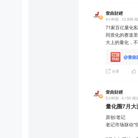
定增募资总额	36
定增股数	          
壹曲財經
限售期	        
4小时前 · 12,996 
三、核心拆解：
71家百亿量化
1. 定增定价机
同质化的赛道里
定向增发的定价
大上的量化，不
区间（500-
整、市场整体回
@壹曲
2. 机构为何愿意
原因只有一个：
分享
江波龙2026年
预计再赚53-71
按半年报上限11
壹曲財經
对应PE仅约8倍
5小时前 · 4,150 阅
机构的逻辑是：5
量化圈7月
贵。他们赌的是—
原创/老记

这就是资本市场
老记市场脉动*快讯（
四、会"流产"吗
1. 资金已经到