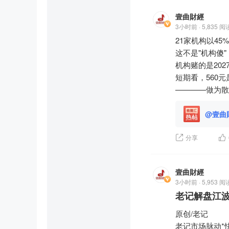
壹曲財經
3小时前 · 5,835 阅
21家机构以45
这不是"机构傻
机构赌的是20
短期看，560
————做为散
@壹曲
分享
壹曲財經
3小时前 · 5,953 阅
老记解盘江波
原创/老记

老记市场脉动*快讯（