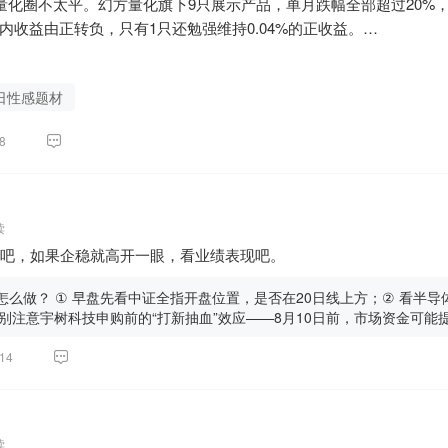
量化圈不太平。幻方量化旗下9只展示产品，单月跌幅全部超过20%，最
资金已于7月9日到账，验资完成，三方监管协议已签。"流产"指的是
内收益由正转负，只有1只还勉强维持0.04%的正收益。

已经到手。

14只产品里有9只年内负收益，九坤15只中14只虽然还挂着正收益
"

品单周跌了29.23%。

的。这些机构在7月就已经缴款完毕，现在想退也退不了。限售期6个月
日性感题材
扎眼：1198只量化产品，7月平均跌幅14.60%，正收益的只有5%。3
续影响：三个时间维度

8
这不是某一家机构出了问题，是整个行业一起翻了车。

：承压，但跌不深

？

                                                                                       缓冲因素

化也有亏的时候嘛"。这话没错，但得搞清楚一个基本事实——量化
定效应"——散户看到560的定增价，会以386为"便宜"	半年报8月1
的。

支撑

读
是结构性事实。

结资金虹吸	                                                    Q
吧，如果企稳就高开一眼，看业绩表现吧。
占比大约30%-39%，但交易量贡献了60%-70%，换手率是机构的
、交易多、拿不住。而量化赚的就是这个交易过程中的价差和信息差
理层面承压	                                                 
怎么做？ ① 早盘先看中证全指开盘位置，是否在20日线上方；② 看半
究，直接算了一笔账：2025年45家百亿量化私募平均收益率37.6
特别注意宇树科技申购前的“打新抽血”效应——8月10日前，市场资金可能
是稳定高收益，一边是持续亏损——这中间的差值，就是量化从市场中
）："定增价"是天花板，不是地板

14
体回撤，有人出来安慰说"市场波动，大家都一样"。其实不一样。
的成本价，也是心理阻力位。机构解禁前（2027年2月前），市价很难
可能是本金的大头。

在解禁前拉升股价让其他机构"抬轿子"。

？

上）：看基本面

中旬A股风格急转。上半年科技赛道一路狂奔，量化靠着动量因子吃
到560元以上的，不是定增价，而是2027年的业绩。如果2027年江波
读