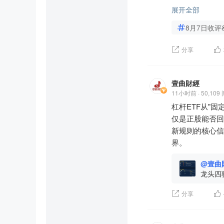
近110亿上限，
表格

括反应最迟钝的
展开全部
怎么做？	     
信号灯	状态   
所以我一直想说
是"心理阻力"
8月7日收评
情绪驱	🟡 黄
等它们跑的时候
能继续下探。③
板块驱	🔴 红
行业层面的几个
八、21家机构帐
分享
资金驱	🟡 黄
拉高一点看，这
21家机构以45
0%

管理规模还在膨
这不是"机构傻
时间驱	🟢 绿
尔法因子在不断
壹曲財經
机构赌的是20
二、今日行情复
千惠投资因为非
11小时前 · 50,109
短期看，560
8月7日关键数据
这次行业性回撤
杠杆ETF从"
#江波龙#定增#
指标	               
散户要警惕同质
仅是正股能否回
A股收盘	      
一、认清交易对
新规则的核心信
A股成交额	   
着你在交易端面
界。
主力资金净流出  
二、警惕同质化
H股收盘	        
@壹曲
的结果。散户往
关键均线位置   
龙头四
三、区分机构。
原创/
跳水时间线：  
有些则是在高度
老记市场脉
分享
超500亿成交额
分。

核心诱因：   
#幻方量化#量
韩国股
月产能达65万个
市结构