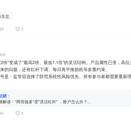
8倍PE的估值会吸引长线资金进场。

散户——被留在最后。

             ① 不要追高：当前386元，距离定增价560元有45%的空间
  	核心判断

一句：当你发现某个赛道突然所有量化都在赚，不要觉得"市场机会
。② 等中报落地：如果中报超预期，短期可能有反弹；如果中报不及预
&复盘
灯	早盘一度涨超4%→午后转跌跌3.68%，成交546亿两市第一，多
，你跑得过吗？

 注意时间节点：定增股2027年2月解禁，在此之前560元很难有效突破
灯	未能站上20周线（约983元），周线级别趋势可能已破

数字

面浮亏超10亿

20
3
灯	A股主力净流出56.44亿；但摩根大通H股加仓至15.02%，高盛同期从
次集体回撤也暴露了量化行业的几个结构性问题：

%的溢价买了江波龙的定增，账面浮亏超10亿。

胀。一季度末1.8万亿，二季度末已经到了2.3万亿，百亿量化私募7
"，是定价基准日（7月8日）与交收日（8月7日）之间，股价跌了45%。
灯	公司称"在手订单已覆盖2026年全年、部分到2027年"，基本面订
枯竭，策略越来越同质化。规模越大，调仓冲击越大；因子越拥挤，
27年2月解禁时，江波龙能用业绩填平这个坑。

盘

法经营罪被判刑，这是司法层面的信号。吴清在两会明确表态要"深
 阅读
元是天花板，不是地板。中期看，2027年的业绩才是答案。

：

等于给这个议题补了一个最新的现实注脚。

固定2倍"变成了"最高2倍、最低1.1倍"的灵活结构。产品属性已变，
半年报#宇树科技

   数据

化策略

来的问题，还有杠杆下调、每日再平衡损耗等多重约束。

     919.87元，-3.68%（盘中最高999.88元，最低902.00元，振幅10.25
手。量化贡献了市场60%-70%的交易量，但只持有30%-40%的仓
号是：监管层选择了防范系统性风险优先。所有参与者都需要重新
546.71亿元，两市第一

对的是一台高速运转的机器，不是一个和你水平差不多的对手。

  -56.44亿元，占成交额10.32%，两市减持第一

放大波动。风格轮换的时候，数千个模型同时止损，这不是市场的
   约1108港元，-3.74%

財經：
往不是输在判断上，而是输在反应速度上。

    A股跌回半年线附近，未能站上20周线（约983元）

驱解读："两倍做多"变"灵活杠杆" ，散户怎么办？
71家百亿量化私募，策略差异度其实不高。但这里面有些确实在做
老记
     早盘随光模块板块反弹高开，一度涨超4%至999.88元→午后转跌
同质化的赛道里吃 beta。前者在风格切换时抗压能力更强，后者更
动*快讯（208/N253）(2026-08-07)
45
5
、10.25%振幅，多空分歧打到极致。

         美国光模块公司应用光电（AAOI）财报电话会释放激进扩产信
化圈##量化回撤#时间轴#同质化策略
市7月份经历大跌，SK海力士、三星电子等遭遇大幅回撤。7月24日，香
800G/1.6T产品，明年产能再提升十倍以上，目标是成为"第四家供应商
性基金的通函》，随后南方东英宣布，自8月3日起，旗下SK海力士、三