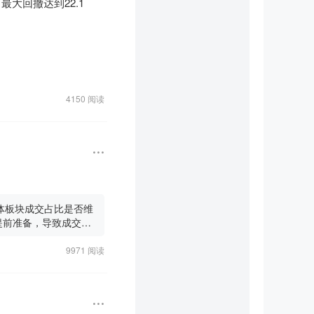
大回撤达到22.1
"发行失败"——但发行
，但单月回撤明显。稳博
，他们要等到2027
16只跌超20%，14
4150 阅读
赚的钱，很大程度上就是
0日晚披露，大概率超预
2单季净利53-71亿，环比增长38-8
3到5倍。翻译成大白
。

   当前PE仅约8倍，估值有安全
导体板块成交占比是否维
%，同期散户人均亏损超
提前准备，导致成交量
抽取的利润。

9971 阅读
量化亏的是超额收益的一
有效突破560元——因
得满嘴流油。结果7月风
龙能维持200亿以上净