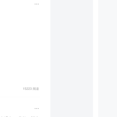
定2倍杠杆，调整后基
杆比例，但不得超过2
友的细化内容，老记
后AAOI扩产逻辑迅速
证监会修订《有关上市结
9%降至11.60%。外
英伟达、特斯拉等12只
调整后基金管理人可根
台相关文件，暂时不予评
2倍，最低可降至1.
0亿港元，问鼎全球最大
实在在的电话会内容，不
的细化内容，老记用龙
头部公司有明显差距，
在分歧。

15223 阅读
分界线。今日盘中最高触