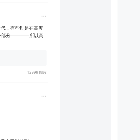
迭代，有些则是在高度
一部分————所以高
日前股价处于历史高位
之后，受光模块板块调
12996 阅读
已赚38.62亿元，二季度
86元×4.23亿股），
面前，12倍PE并不