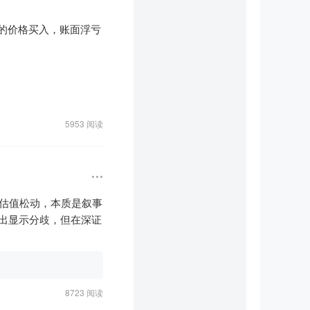
%的价格买入，账面浮亏


宇树科技申购，虹吸效应


一步步观察。

5953 阅读
绪面承压；



旭创估值松动，本质是叙事
；

净流出显示分歧，但在深证
8723 阅读