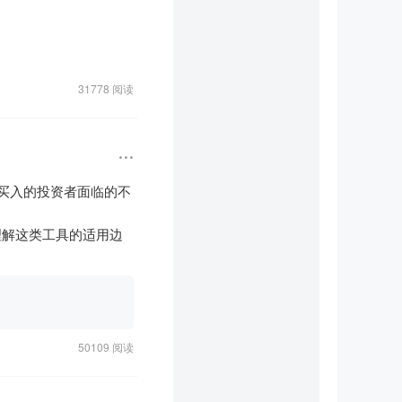
——但这不是"安全垫"，
真好"。换个角度想想，
期（低于100亿），可
空显著分歧

。

31778 阅读
12.19%降至11.6
1家。但市场上有效的阿


单无虞

超额收益越薄。

化细化高频量化监管"，
高位买入的投资者面临的不
%）

位。散户反过来。这意味
理解这类工具的适用边
自然调节，是算法共振
差异化的研究和迭代，
→收盘跌3.68%。全天
容易成为踩踏的一部
50109 阅读
号。AAOI目标是今年底
港证监会修订《有关上
"。

星电子、英伟达、特斯