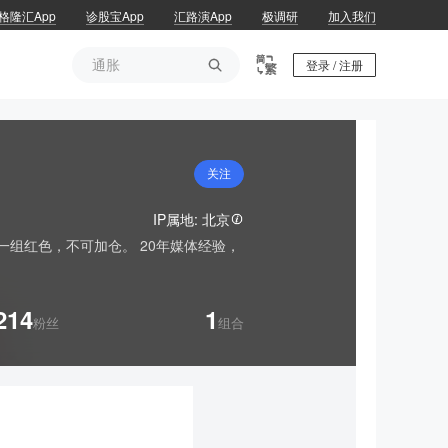
格隆汇App
诊股宝App
汇路演App
极调研
加入我们
通胀

登录 / 注册
通胀
关注
IP属地: 北京
组红色，不可加仓。 20年媒体经验，
214
1
粉丝
组合