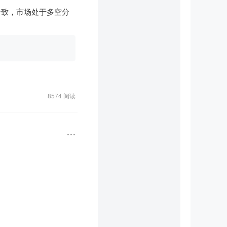


见顶、业绩下滑，560
一致，市场处于多空分
逻辑、风控阈值高度重
构来看是理性的。但当
杀，又触发新一轮止
定增结果，是为了避开宇
集体回撤。

8574 阅读
是个短期利空（暴露了高
是定增价格。

上涨的时候，各路资金
一棒接一棒，热热闹
"，是利用中报利好来
抛售压力。

在同一个时间开始跑，
里写的那种"理性均
），双重压力下，短期
向，先一步布局。跌的
报是核心变量。如果净利润接
速度最慢的——往往包