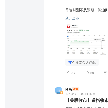
SpaceX一年后“可能”
尽管财测不及预期，闪迪刚
9或2030年，而市场对20
街预期的86.4亿美元，
展开全部
公司毛利率创下84.6%的历
他还构想用机器人在月球建
越人类，2036年“金钱将不
对于2027年全年，公司给
美元，略低于市场预期的45.
这类不断膨胀的愿景，让承
闪迪管理层透露，当前行业
特斯拉过往的诸多“颠覆级”
性约束仍将支撑存储产品价
后淡出核心宣传主线，实际
个股赏金大作战
自4月推出长期合约新商业
如今马斯克被迫踏上不断加码
分享
38
约最长可达5年，平均合约期
成为可被外界直接验证的硬
公司财务长披露，按最低价
叠加SpaceX上市后单
阿島
复盘
有望进一步超出该下限，未
克如今如同同时转动多根顶
15小时前 · 89,220 阅读
【美股收市】道指收市跌
作为2025年2月从西部数据
目前投资人并未完全放弃马