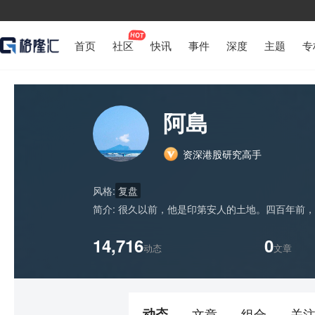
首页
社区
快讯
事件
深度
主题
专
阿島
资深港股研究高手
风格:
复盘
简介:
很久以前，他是印第安人的土地。四百年前，
14,716
0
动态
文章
动态
文章
组合
关