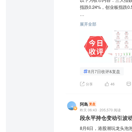
长鑫科技遭净卖出27.2
指跌0.24%，创业板指跌0.5
沪深两市成交额2.53万亿，
展开全部
盘面上，市场热点快速轮动，
中信建投：行情仍处于结构
昨日早盘低开消化了此前
牢固，投资者对中长期产
8月7日收评&复盘
权重板块缺乏主动拉升动力
分享
46
$上证指数(SH000001)$
 
阿島
复盘
智能驾驶概念午后活跃，大
昨天 06:43 · 205,570 阅读
涨。

段永平持仓变动引波动
消息面上，据中国汽车工业
8月6日，港股潮玩龙头泡泡