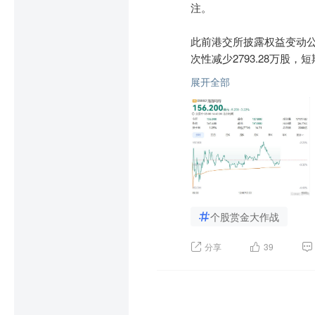
上海嘉定举办。论坛期间，
注。

午后煤炭板块持续走高，淮
此前港交所披露权益变动公
此前昊华能源、大有能源涨
次性减少2793.28万股，
展开全部
从盘面表现来看，资金对
本次持仓变动并非市场误读
大核心逻辑展开，短期盘面
交割均价162.5港元。

“煤炭开采加工” 概念最新
段永平本人也在社交平台
权，属于经典的期权“收租
主产地安监政策加码，供
方面也同步澄清，本次操作
清理隐蔽工作面，强化产
要机构股东。

所收敛。

个股赏金大作战
值得注意的是，7月段永平
迎峰度夏高温来临，火电
关系并未改变。

分享
39
位，带动动力煤刚需释放，
从基本面来看，泡泡玛特作
行业盈利数据表现稳健，采
业利润同比实现明显增长，
公司自研IP矩阵持续迭代，