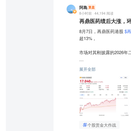
$上证指数(SH000001)$
 
阿島
复盘
8小时前 · 44,194 阅读
盘面上创新药、CRO概念
再鼎医药绩后大涨，
 、凯莱英 
$凯莱英(SZ0028
8月7日，再鼎医药港股 
$再
消息面上，国金证券研报指出
超13%，

26年7月10日，今年以来T
医药产业并购高景气格局
市场对其刚披露的2026年
的中报业绩超预期，药明康
元，行业基本面回暖得到业
财报显示，2026年第二季
展开全部
净额1.06亿美元，同比微降3
PCB概念快速走强，十余
(SH603186)$
 4天3板，景
盈利端，二季度亏损净额5
亏损小幅收窄0.37%。研
消息面上，花旗研报称，8月
8%，年内累计涨幅达118
上半年整体来看，公司总收入2
—PCB"链条逐级传导。高
亏损净额1.02亿美元，同比扩
美元和480亿美元。此外，
个股赏金大作战
截至6月末，公司现金及等价