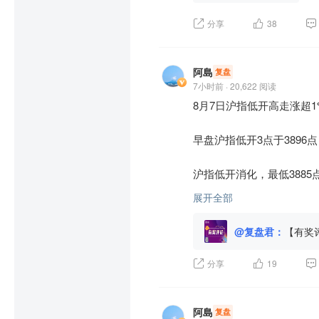
7)$
 等核心个股涨幅均逾10
分享
38
此轮涨势主要受业绩面支撑：2
阿島
复盘
同时，百济神州 
$百济神州(
7小时前 · 20,622 阅读
发市场对该板块的估值修复
8月7日沪指低开高走涨超1%
此外，PCB（印制电路板）
早盘沪指低开3点于3896点
建滔积层板 
$建滔积层板(HK
沪指低开消化，最低388
端材料需求。 

各大指数均小幅回落，

展开全部
AI 领域中，智谱 
$智谱(HK
盘尾小幅翘尾再起，沪指终
@复盘君：
【有奖
市场分析指出，大模型厂商D
纵观目前行情，短线防风险
现」的正面信号，改善了行
分享
19
今日主力资金净流入电子、
个股方面，新股拿森科技 
子板块净流入231.80亿元。
阿島
复盘