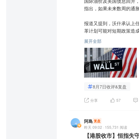
设的存储需求红利，成为美
国际油价及美国债息回升
500指数表现最佳成分股。

指出，如果未来数周的通胀
未来愿景不仅要足够宏大
本周稍早公司刚与SK海力士
报道又提到，沃什承认上
本，目前华尔街25位分析
革计划可能对短期政策造成
元，长期市场信心仍保持
展开全部
道指高开77点后，升幅曾扩
科技股为主的纳指曾跌0.59
重磅股中，微软 
$微软(US
bet 
$谷歌-A(USGOOGL)$
8月7日收评&复盘
SpaceX 
$SpaceX(USSPC
波音滑落3.3%，为表现最
分享
57
闪迪 
$SandiskCorporati
SK海力士( 
$SK海力士(US
阿島
复盘
昨天 09:02 · 155,731 阅读
【港股收市】恒指失守2
美市收市，道指挫464点或0.