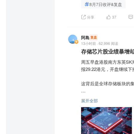
8月7日收评&复盘
电、华电辽能、粤电力A纷
$上证指数(SH000001)$
 
分享
37
消息面上，在经济运行持
盘面上热点快速轮动，PC
历史新高，最高达15.53亿
连板，诺德股份、欧克科技
阿島
复盘
份、海正药业、药康生物涨
下跌方面，信息安全概念集
13小时前 · 62,996 阅读
板，通宇通讯5天4板。下
存储芯片股业绩暴增
挫。

【展望后市】方正证券认
周五早盘港股南方东英SK
剧等不利影响，但对A股
PCB概念盘中持续扩大涨
报29.22港元，开盘继续下
是主导A股走势的核心因
鼎科技、红板科技等多股涨
置防御属性突出、能提供
这背后是全球存储板块的集
科技与高端制造领域；二
消息面上，高盛大幅上调AI服
资产。

尽管铠侠、三星、SK海力
展开全部
光模块概念盘中持续反弹，
润起舞，

【大行报告精选】申万宏源
绿生态、长光华芯等跟涨。
7月以来SK海力士韩股最大
申万宏源发布研报称，人
消息面上，针对美国拟禁
速器、伺服、传感器需求
公司运营正常。

本轮存储业绩爆发的核心引擎