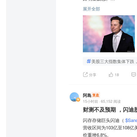
乐观派认为全球碳中和长
8%;R134a市场均价6.4
展开全部
减产将逐步收缩有效供给
马斯克近期密集曝光，接连
内用需求)分别为-2.31、-3.
反转后盈利弹性充足。

未来与太空经济，在社群
为-0.95、-1.20、-1.46万吨
明显减弱。

谨慎派则认为，若美国关
景气向全产业链扩散，含氟
环节产品价格将持续低位
他的影响力本建立在实打实
仍将在一段时间内主导板
本、拓展卫星网络覆盖，但
含氟高分子材料由含氟原
剂、优异电性能等特性，
美股三大指数集体下跌，
当前特斯拉超1万亿美元的
景气向全产业链扩散，含
扩大的亏损。

在AI算力、半导体国产化
分享
18
对比英伟达 
$英伟达(USNV
风险提示：产业政策发生重
足见马斯克的个人号召力早
阿島
复盘
15小时前 · 65,152 阅读
自6月中旬SpaceX股
财测不及预期 ，闪迪股
即便马斯克在财报会上抛出
闪存存储巨头闪迪（ 
$San
营收区间为103亿至108
马斯克接连抛出远超市场共
价重挫6.8%。
