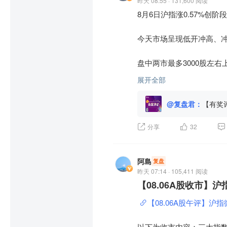
昨天 08:55 · 131,600 阅读
在市场普遍回调的背景下，
美汇指数一度升0.34%至100
8月6日沪指涨0.57%创
煤炭股受动力煤价上涨、港
商品市场方面，纽约期油上扬2
今天市场呈现低开冲高、冲
(HK01171)$
 涨幅超过6%
现货金价一度升破每盎斯4300
盘中两市最多3000股左右
黄金股因金价突破关键阻
等也录得显著涨幅。

展开全部
盘中高位分时线高点共振，
个股方面，MiniMax-W  
$
@复盘君：
【有奖
指数到了点位，个股却不跟
0%。九龙仓置业 
$九龙仓置
72%。

分享
32
3900点更像是故意诱多
针对后市展望，中信建投
今日主力资金净流入通信
阿島
与美元流动性两大门槛。

复盘
中电新行业净流出107.78亿
昨天 07:14 · 105,411 阅读
【08.06A股收市】
华泰证券则分析认为，全球
个股方面，长电科技资金净
市场能否展开新一轮升势的
【08.06A股午评】沪指
前；

以下为收市内容：三大指数