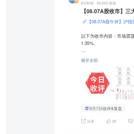
8小时前 · 36,643 阅读
大型科技股走势分化，联想
【08.07A股收市】
个股方面，兆易创新资金净
 与腾讯控股 
$腾讯控股(HK0
前；

【08.07A股午评】沪
针对港股前景，机构观点趋
中际旭创遭净卖出22.8
以下为收市内容：市场震荡
国元国际认为，港股目前
1.35%。 

势、能源供应及美联储加息
沪深两市成交额2.66万亿，
展开全部
中信建投强调，港股正走
松弛」两大门槛。
盘面上，市场热点快速轮动，
华安证券认为，随着内外部
在具体配置上，AI产业链
的超跌反弹机会，具体品种
8月7日收评&复盘
催化因素的领域，主要包括
分享
26
品种，其价格在中长期需求