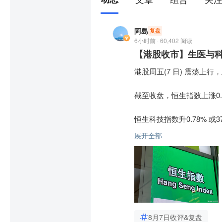
阿島
复盘
6小时前 · 60,402 阅读
【港股收市】生医与科
港股周五(7 日) 震荡上行
截至收盘，恒生指数上涨0.54% 
恒生科技指数升0.78% 或37.
展开全部
今日大市成交额达2596.8
全周来看，恒指 
$恒生指数(
科指数 
$恒生科技指数(HKH
盘面上，生物医药板块表现
物医药-B(HK02565)$
 涨
8月7日收评&复盘