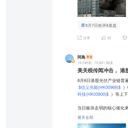
资金使用力度，三季度重
AI应用股多数上涨，智谱 
厂商：OpenAI等。

标的关键，从国常会的政
瑞银认为AI服务器需求仍
量完成，“两重”和“六张
esearch分析师指出，
拿森科技 
$拿森科技(HK022
数据

衡，资本市场政策聚焦稳市
手100股，所得款项净额约5.
8月7日收评&复盘
摩根士丹利则提示行业已出现
模型训练的核心燃料，关键
【大行报告精选】国海证券
因供不应求持续涨价。

招股书显示，拿森科技开
分享
32
身智能天然缺乏机器人轨
提供关键任务型线控制动解
真合成数据、第一人称视
国海证券发布研报称，制
也有观点认为，本轮存储股
据类型、开源+内部数据集
存，供给弹性几乎为零的局
阿島
复盘
根据灼识咨询的资料，公司
虑到制冷剂行业景气上行
15小时前 · 70,821 阅读
摩根大通报告指出，科技
商业化运营的企业；最早将
制冷剂行业“推荐”评级。

美关税传闻冲击， 港
场最危险的阶段或许正在过
国企业及—以2025年线
8月6日港股光伏产业链普
国海证券主要观点如下：

整体来看，存储行业短期景
太平洋航运 
$太平洋航运(HK
$信义光能(HK00968)$
 
持续性、终端需求承接能
元。

科技(HK03800)$
 ）等上
全球供给锁定，配额成为全
消息面上，8月6日，太平洋
当日板块走弱的核心催化
海外：全球已有163个国
元，同比增加8.52%；股东
力，多重因素共振引发资金
家正处于2024-2026
展开全部
息每股15.5港仙。
