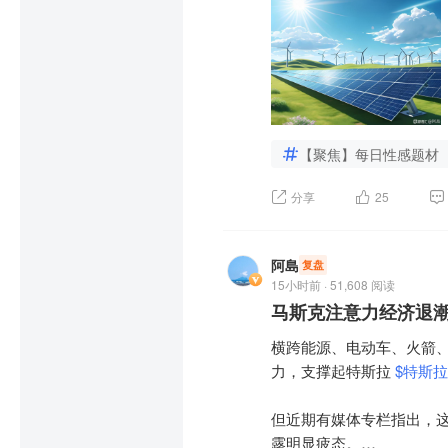
市场消息显示，特朗普政府
中国：2024年起我国三代
公告称，于2026年上半年，
格，相关措施最早将于周四
总量为18.53亿tCO2，内
集团的小灵便型及超灵便型
此同时，行业经过两年多
场指数分别高出1950美
由于国内硅料、组件龙头
零的局面或已确立。

于货运市场基准的纪录。

订单盈利空间，市场担忧
标的受情绪冲击最为明显。
三代制冷剂内外共振，全球
中信建投：港股的确正从
【聚焦】每日性感题材
个重要门槛——企业盈利
除短期海外政策冲击外，
制冷剂下游以家用空调、车
股真正跨过盈利改善和美
场预期。

分享
25
量为26698万台，同比+0
值修复。

下，汽车产量亦有望稳步增长，
东吴证券近期研报指出，
际需求仅为现有产能的一
阿島
复盘
外需方面，北美、欧洲作
15小时前 · 51,608 阅读
去库阶段。

期，出口需求有望持续提
马斯克注意力经济退潮
此前被压制的订单有望集中
目前产业链主链各环节盈
横跨能源、电动车、火箭、
优化，通过价格反弹逐步出
力，支撑起特斯拉 
$特斯拉(
供需缺口持续扩大，制冷剂
当前资本市场对光伏板块的
但近期有媒体专栏指出，这
在供给刚性、需求稳步增
露明显疲态。

026年8月3日，R32市场均