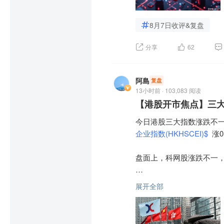
据是模型迭代核心约束，
大量资金涌入GPU采购，
续提升。中长期建议沿三
创新药概念再度走强，哈药
8月7日收评&复盘
据采集硬件与数据服务相关
璟制药跟涨。

但资本市场却用脚投票，核
分享
62
申万宏源主要观点如下：

消息面上，数据显示，2026
当前存储涨价斜率已明显放缓
的2倍。此外，三家创新
分别回落至13%-18%和
机器人产业发展的四大关键
阿島
业绩大幅向好。

复盘
消费级存储产品已出现价
13小时前 · 103,083 阅读
绝接受三星第三季度报价的
其中，模型是机器人大脑
【港股开市焦点】三大
6G概念延续强势，武汉凡谷
练;本体是机器人物理载体
盛路通信、灿勤科技、信维
市场另一核心分歧指向长期
今日港股三大指数涨跌不一
的重点，和机器人的需求
企业指数(HKHSCEI)$
 涨
为，在当前阶段，模型和数
消息面上，英伟达正在加
长协议虽锁定价格，却也
的6G基站。

例。

盘面上，科网股涨跌不一，
模型

【展望后市】华泰证券：下半
本轮存储超级周期的利润
光通信板块高开，中际旭创
主流玩家的模型持续迭代，模
展开全部
市场预期。

到Gemini Roboti
华泰证券研报表示，过去
石油股活跃，中海油 
$中海
似度较高，多为VLA、扩
济形势分析和下半年政策部
对于后续走势，机构观点出
花齐放态势：1)科技大厂：谷