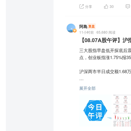
午后半导体设备板块异动拉
分享
30
股份涨超15%，九州一轨
商业化端，核心产品基本盘
环比增长，成为本季度最大
消息面上，日前，SEMI
阿島
复盘
026年全球半导体制造设备销
11小时前 · 65,680 阅读
受集采、医保降价带来的
【08.07A股午评】
美元，实现连续五年增长。
管理层指引商业化业务有望在
三大股指早盘低开探底后震荡上
存储芯片概念午后活跃，兆
管线端成为本轮行情的核心催
点，创业板指涨1.75%报357
君正、朗科科技、佰维存储
心试验推进，下半年将迎来
沪深两市半日成交额1.68万
消息面上，马斯克表示，
本次二级市场绩后上涨，本
备很强的发言权，因为特斯拉
中信建投：当前操作宜遵循
展开全部
不过市场也存在明显分歧：
午后贵金属板块震荡走高，
市场进一步确立上游材料
金黄金、湖南白银等跟涨。
成熟品种增长天花板可见
关键材料的持续扶持，行情
踪。
消息面上，现货黄金日内扩大涨
综合来看，当前操作宜遵
则，把握8月市场修复反弹
临近尾盘，电力板块局部异