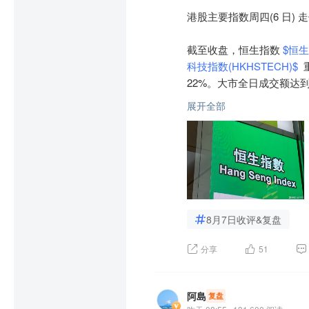
点；

港股主要指数周四(6 日)
反映中国概念股表现的金龙指
截至收盘，恒生指数 
$恒生
35%及0.05%。

科技指数(HKHSTECH)$
 
22%。大市全日成交额达到25
截至周三止短短4天，标指
包括大行经纪商、对冲基金
展开全部
科网股与汽车板块成为今日
亦达到历史高位，还有隐
就更高。

科技股普遍受挫，百度集团
$
 、腾讯控股 
$腾讯控股(H
美国劳工部公布，截至8月1
$
 及京东 
$京东集团-SW(HK
万人；而截至7月25日止一
人力资源顾问公司Challe
汽车与锂电池板块表现尤为
8月7日收评&复盘
预期影响，收盘下跌5.05
另外，美国第二季非农业生产
比显著下滑的冲击。

分享
51
幅低过预期的2.1%，显示
此外，半导体、软体及房地
美国10年期债息曾升6.4个基
阿島
复盘