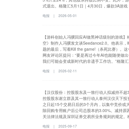
式退出。格隆汇5月1日｜4月30日，爆款3A
(简称“游戏科学”)发生工商变更。根据企查查信
电报
|
2026-05-01
金控科技有限公司退出，腾讯旗下广西腾讯创业投
不变。此外，游戏科学的高管备案中，英雄互娱创
【游科创始人冯骥回应AI做黑神话级别的游戏】
空》制作人冯骥发文谈Seedance2.0。他表示，
题的最后，写着Kill the game!（杀死比
网友评论区提问：“要是再过今年AI也能随便做
我们可能会变成新时代的非遗手工作坊。”格隆汇
作人冯骥发文谈Seedance2.0。他表示，昨天试
电报
|
2026-02-11
后，写着Kill the game!（杀死比赛）。
论区提问：“要是再过今年AI也能随便做出像黑
能会变成新时代的非遗手工作坊。”
【汉仪股份：控股股东及一致行动人拟减持不超3%】
控股股东谢立群及其一致行动人泰州汉仪天下投
之日起15个交易日后的3个月内，以集中竞价或大宗
除回购专用账户后公司总股本的3.00%。减持
关法律法规及深圳证券交易所业务规则的规定。格隆汇
股东谢立群及其一致行动人泰州汉仪天下投资中
电报
|
2025-09-17
起15个交易日后的3个月内，以集中竞价或大宗交易