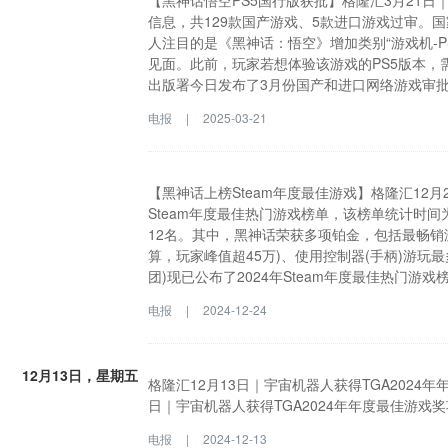
【黑神话悟空PS5国行版获批】格隆汇3月21
信息，共129款国产游戏、5款进口游戏过审。
人注目的是《黑神话：悟空》增加类别“游戏机-P
见面。此前，玩家若想体验该游戏的PS5版本，
出版署今日发布了3月份国产和进口网络游戏审批
版署还公布了5款游戏审批信息更改，其中最为引人
电报
|
2025-03-21
标志着《黑神话：悟空》的国行PS5版即将与玩
游玩，存在诸多不便。
【黑神话上榜Steam年度最佳游戏】格隆汇12月24日｜
Steam年度最佳热门游戏榜单，该榜单统计时间为2
12名。其中，黑神话荣获多项铂金，包括最畅销
算，玩家峰值超45万)、使用控制器(手柄)游玩最多的游
团)现已公布了2024年Steam年度最佳热门游戏榜
日，其中铂金为各项的前12名。其中，黑神话荣
电报
|
2024-12-24
同时在线玩家数量峰值计算，玩家峰值超45万)、
12月13日，星期五
格隆汇12月13日｜宇宙机器人获得TGA2024
日｜宇宙机器人获得TGA2024年年度最佳游戏
电报
|
2024-12-13