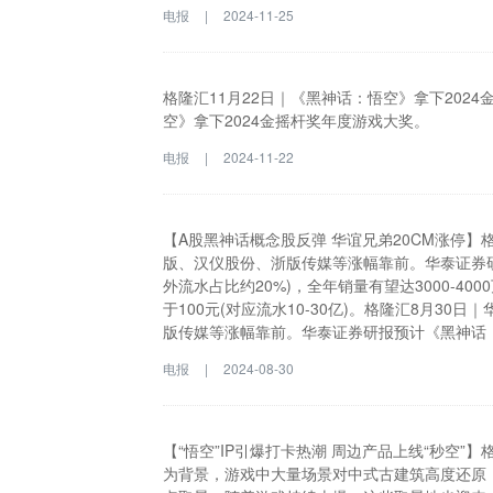
奖”提名。BAFTA是一个相对“学术派”的奖项，它
电报
|
2024-11-25
提名中，BAFTA特别强调，Beth的突破性项
格隆汇11月22日｜《黑神话：悟空》拿下202
空》拿下2024金摇杆奖年度游戏大奖。
电报
|
2024-11-22
【A股黑神话概念股反弹 华谊兄弟20CM涨停】
版、汉仪股份、浙版传媒等涨幅靠前。华泰证券研
外流水占比约20%)，全年销量有望达3000-400
于100元(对应流水10-30亿)。格隆汇8月3
版传媒等涨幅靠前。华泰证券研报预计《黑神话：
20%)，全年销量有望达3000-4000万份(对应
电报
|
2024-08-30
流水10-30亿)。
【“悟空”IP引爆打卡热潮 周边产品上线“秒空”
为背景，游戏中大量场景对中式古建筑高度还原