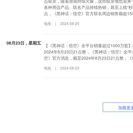
点取景，随着游戏持续火爆，这些取景地也迎来一
各种周边产品、联名产品持续热销，甚至上线“秒空”
点，《黑神话：悟空》官方联名周边销售额超150
日｜据央视，《黑神话：悟空》以《西游记》为
电报
|
2024-08-25
分精妙。公开信息显示，该游戏在国内36个景
潮。不仅仅取景地热度攀升，随着“悟空”出圈，
平台数据显示，从8月19日20点到8月20日24
08月23日，星期五
周边成交量同比增长超150%。
【《黑神话：悟空》全平台销量超过1000万套
2024年8月23日21点整，《黑神话：悟空》全
空》官方消息，截至2024年8月23日21点整，
电报
|
2024-08-23
加载更