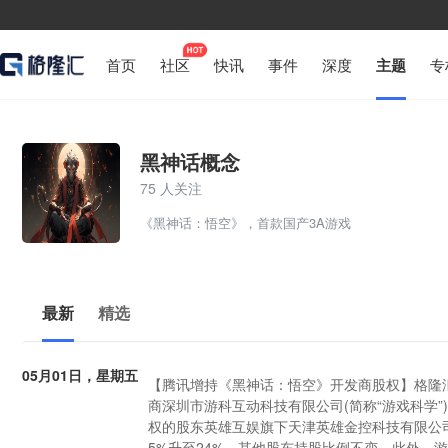
首页
社区
快讯
事件
深度
主题
专
黑神话概念
75 人关注
《黑神话：悟空》，首款国产3A游戏
最新
精选
05月01日，星期五
【腾讯增持《黑神话：悟空》开发商股权】格隆汇
商深圳市游科互动科技有限公司(简称“游戏科学”
权的股东英雄互娱旗下天津英雄金控科技有限公
5%升至24%，其他股东持股比例不变。此外，