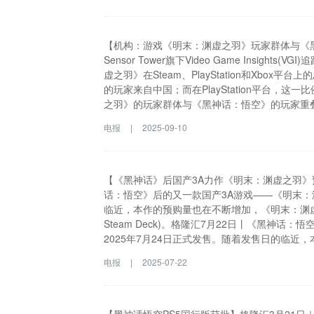
购专用账户后公司总股本的3.00%。减持原因
律法规及深圳证券交易所业务规则的规定。
【机构：游戏《明末：渊虚之羽》玩家群体与《黑神
Sensor Tower旗下Video Game Insig
虚之羽》在Steam、PlayStation和Xbox
的玩家来自中国；而在PlayStation平台，这
之羽》的玩家群体与《黑神话：悟空》的玩家重叠度
年7月24日正式上线，定价49.99美元。格隆汇9月10日丨S
电报
|
2025-09-10
的最新数据显示，截至2025年8月31日，游戏《明末：
总下载量已达到295万份。数据显示，在Steam平台
例也高达53%。VGI的交叉分析进一步揭示，
叠度高达83.2%。据了解，游戏《明末：渊虚之羽》
【《黑神话》后国产3A力作《明末：渊虚之羽》预
话：悟空》后的又一款国产3A游戏——《明末：渊
临近，本作的预购量也在不断增加，《明末：渊虚
Steam Deck)。格隆汇7月22日丨《黑神
2025年7月24日正式发售。随着发售日的临
Steam全球热销榜(排除免费游戏与Steam Deck)
电报
|
2025-07-22