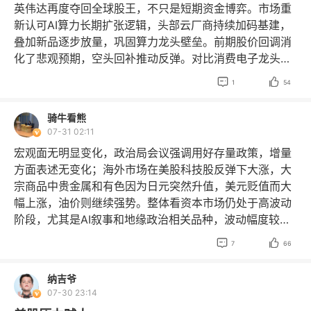
$纳斯达克科技市值加权指数
英伟达再度夺回全球股王，不只是短期资金博弈。市场重
联电涨超10%，金山云涨超9%，南茂科技涨超8%，Akso
续弱势。目前市场结构未变，考虑到有色金属价格已经较
新认可AI算力长期扩张逻辑，头部云厂商持续加码基建，
健康涨超7%。 美国表示即将与伊朗达成协议，但油价大
高，适当注意 AI 金属的追涨风险。 两市在美股连续大涨
叠加新品逐步放量，巩固算力龙头壁垒。前期股价回调消
跌实际上由伊朗方面的新闻引发，伊朗提出由伊方负责所
的情况下大幅反弹，成交量有所回升，科技股仍是反弹的
化了悲观预期，空头回补推动反弹。对比消费电子龙头，
有驶入霍尔木兹海峡船舶的航行管理，同时保留对驶离该
主要动能。目前 A股的节奏仍显著受制于海外科技股的表
市场更愿意给英伟达更高成长溢价。但高位波动不会消
海峡船舶的监督权和必要时的干预权；讨论允许英法、比
现，背后仍是 AI 叙事主导。建议以反弹思路对待当前行


1
54
失，后续依旧要看AI资本开支能否持续兑现。
$纳斯达克1
利时、荷兰等拥有成熟反水雷能力的欧洲国家排雷。美股
情，密切注意外围市场的变化。
$道琼斯ETF鹏华
$道琼
00ETF大成
$纳斯达克100ETF招商
$纳斯达克100LOF
科技股在AI叙事进入新阶段的情况下大涨，AI金属跟随上
斯工业平均指数
$道琼斯公用平均指数
$道琼斯公用平均
骑牛看熊
涨，有色板块最为强势。整体看工业品K型走势未变，剔
指数
$道琼斯公用事业平均指数
$道琼斯公用事业平均指
07-31 02:11
除掉AI之后的宏观经济弱势，是非工业品持续下跌的核心
数
$道琼斯运输平均指数
$道琼斯运输平均指数
$ETRA
宏观面无明显变化，政治局会议强调用好存量政策，增量
原因。 海外科技股大涨，双创指数跟随上行，目前科技股
CS每月2倍杠杆道琼斯精选红利ETN
$道琼斯ETF鹏华
方面表述无变化；海外市场在美股科技股反弹下大涨，大
再度回归到美股主导的反弹节奏中，但隔夜美国表示将加
$道琼斯工业平均指数
$道琼斯运输平均指数
$道琼斯运
宗商品中贵金属和有色因为日元突然升值，美元贬值而大
强对AI基础设施供应链的管控，这可能涉及到当前我国在
输平均指数
$道琼斯综合平均指数
$ETRACS每月2倍杠
幅上涨，油价则继续强势。整体看资本市场仍处于高波动
AI硬件中的光通讯等板块，关注相关板块走势，目前指数
杆道琼斯精选红利ETN
$ETRACS每月2倍杠杆道琼斯精
阶段，尤其是AI叙事和地缘政治相关品种，波动幅度较
走势暂以超跌反弹行情看待，空间取决于这轮AI叙事的强
选红利ETN
$纳斯达克
$纳斯达克100ETF大成
$纳斯达
大，注意参与节奏。 隔夜美股大涨，连续回落的日韩市场
度。
$道琼斯ETF鹏华
$道琼斯工业平均指数
$道琼斯公


7
66
克100ETF招商
$纳斯达克100净收益指数
$纳斯达克100
今日也暴力反弹，预计A股科技股今日也将明显反弹，市
用平均指数
$道琼斯公用事业平均指数
$道琼斯公用事业
净收益指数
$纳斯达克ETF华安
$纳斯达克ETF华夏
$纳
场的超跌反弹行情姗姗来迟。考虑到短期波动幅度较大，
平均指数
$道琼斯运输平均指数
$ETRACS每月2倍杠杆
纳吉爷
斯达克ETF华夏
$纳斯达克
$纳斯达克
$纳斯达克100科
如果今日指数高开幅度过大，注意谨慎追高，可等待冲高
道琼斯精选红利ETN
$ETRACS每月2倍杠杆道琼斯精选
07-30 23:14
技指数
$纳斯达克工业指数
$纳斯达克金融100指数
$纳
回落后的短多机会。
$道琼斯ETF鹏华
$道琼斯工业平均
红利ETN
$ETRACS每月2倍杠杆道琼斯精选红利ETN