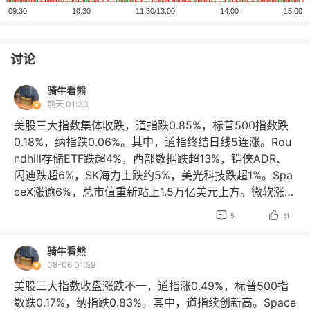
讨论
骑牛看熊
前天 01:33
美股三大指数集体收跌，道指跌0.85%，标普500指数跌
0.18%，纳指跌0.06%。其中，道指终结日线5连涨。Rou
ndhill存储ETF跌超4%，西部数据跌超13%，铠侠ADR、
闪迪跌超6%，SK海力士跌约5%，美光科技跌超1%。Spa
ceX涨逾6%，总市值重新站上1.5万亿美元上方。微软涨超
2%，创去年11月以来新高。AI应用软件股暴跌，Datado


5
51
g、APP Applovin跌超19%，epam systems跌超15%，a
xon enterprise跌超14%。 利弗莫尔中概股龙头指数收涨
骑牛看熊
0.13%。成分股中，大健云仓、再鼎医药涨超13%，慧荣
08-06 01:59
科技涨超8%，南茂科技、奇景光电涨超3%。 伊朗发布霍
美股三大指数收盘涨跌不一，道指涨0.49%，标普500指
尔木兹海峡通行方案初稿，禁止美以及支持国船只通行，
数跌0.17%，纳指跌0.83%。其中，道指续创新高。Space
原油大涨，但是对市场影响不大，核心原因在于投资者看