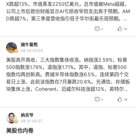
X跌超13%，市值蒸发2250亿美元，总市值被Meta超越，
透沃什“以独立性立人设，暗地准备降息纳投名状”的把
公司上市后首份财报显示AI亏损收窄但支出高于预期。AM
戏，美股、贵金属和有色对油价逐渐脱敏。整体看工业品
D跌超7%，第三季度营收指引低于华尔街最乐观预期。谷
K型分化严重，但是铜锌等品种已经出于高位，相关产业
歌跌超4%，谷歌母公司宣布其人工智能部门进行领导层大
可逐渐可以开启卖保。 美股持续反弹，除了AI叙事找到新


4
29
调整。英伟达涨超3%，日线5连涨，创6月初以来新高，
逻辑之外，美国在伊朗问题上实际上已经默认了伊朗管理
总市值站上5.3万亿美元。苹果小幅上涨，重回全球股票市
海峡的现状，即反复挣扎后认输，油价失控的风险有所降
骑牛看熊
值亚军。光伏股暴跌，SolarEdge跌超30%，SunPower
温，叠加美国干涉日元贬值，沃什越来越明牌的降息预
08-05 02:04
跌超10%，太阳能ETF跌约4%。纽约时报跌超13%，创20
期，美国政客仍在不遗余力为美股安置防火门。如果美股
美股高开高收，三大指数集体收涨。纳指涨2.59%，标普
12年10月份以来最大单日跌幅。 利弗莫尔中概股龙头指数
在当前位置继续盘整，A股具备继续向上修复的动力。
500指数涨1.79%，道指涨1.71%。其中，道指、标普500
收跌1.21%。成分股中，SL Science Holding Ltd跌超
$道琼斯ETF鹏华
$道琼斯工业平均指数
$道琼斯公用平
指数均再创新高。费城半导体指数涨6.5%，连续第四个交
9%，慧荣科技跌超8%，阿特斯太阳能、联电跌超6%，麦
均指数
$道琼斯公用平均指数
$道琼斯公用事业平均指数
易日上涨，此前该指数在7月暴跌20.6%。光通信、存储板
思智能跌超5%。 据CME“美联储观察”：美联储到9月维持
$ETRACS每月2倍杠杆道琼斯精选红利ETN
$ETRACS
块集体上涨，Coherent、迈威尔科技涨超12%，英特尔、
利率不变的概率为45.6%，累计加息25个基点的概率为5
每月2倍杠杆道琼斯精选红利ETN
$ETRACS每月2倍杠杆
闪迪涨超10%，康宁涨超9%，Lumentum、SK海力士涨超
4.4%。美联储到10月维持利率不变的概率为33.5%，累计


4
36
道琼斯精选红利ETN
$纳斯达克
$纳斯达克100ETF大成
8%，美光科技、AMD涨逾7%。大型科技股多数上涨，英
加息25个基点的概率为52.1%，累计加息50个基点的概率
$纳斯达克100ETF招商
$纳斯达克ETF华夏
$纳斯达克
伟达涨超2%，谷歌、苹果、特斯拉、微软涨超1%，奈飞
为14.5%。 川普表示美伊达成协议，油价大跌。“小非农”
纳吉爷
$纳斯达克
$纳斯达克100指数
$纳斯达克100指数
$纳
小幅上涨；亚马逊跌超2%，Meta小幅下跌。Palantir涨超
（ADP就业数据）不及预期，美国7月ADP就业仅增4.4万
08-01 00:27
斯达克CTA人工智能和机器人指数
$纳斯达克ETF华安
29%，创下自2024年2月以来最大单日涨幅。 利弗莫尔中
人，创年内最低，叠加美债逼近 50 万亿，黄金大涨，有
$纳斯达克金融100指数
$纳斯达克科技市值加权指数
美股也内卷
概股龙头指数收涨1.55%。成分股中，奇景光电涨约11%，
色金属因为美国囤铜而大幅上涨，非AI相关的工业品则继