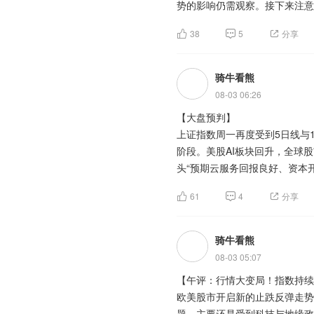
势的影响仍需观察。接下来注意
模为78.5GW，对应资本开支
红利期。中国巨石预计上半年归
要手段，预测对应总投资规模约为
绩基本面成为板块逆势上涨的核
38
5
分享
创业板指数周二表现强势，最近
构资金对于这条主线始终不离不
公募基金发行市场依旧火热，但
美国禁令主要针对芯片、光模块
风格均衡化能否延续。接下来注
骑牛看熊
固收等防御型产品明显扩容，产
高，受海外技术封锁和供应链限
逻辑正由主题交易逐步转向业绩
08-03 06:26
外企业占据，近年来国内企业持
时，也加快布局红利等低波动产
级玻璃纤维布专利，进一步巩固
【大盘预判】
【淘金计划】
上证指数周一再度受到5日线与
机构调研数据往往暗藏资金偏好
在科技股因海外禁令承压的背景
阶段。美股AI板块回升，全球
成为调研核心方向。从行业分布
xAI是全球AI模型产业的重要参
板块不仅不受禁令直接冲击，还
头“预期云服务回报良好、资本
上。调研热潮之下，摩根大通、
Colossus集群、X实时数据、
向，进一步推动板块股价走强。
市“一半靠信仰、一半靠资金”，
趋势，市场对于科技板块的盈利
当前呈现“基建一线、模型二线”的
61
4
分享
3800点之上稳住。
化潜力仍待验证。
市场整体呈现结构性分化，科技
题材板块中的通信设备、元器件
强、估值相对合理的高景气赛道。
创业板指数周一出现萎靡的态势
骑牛看熊
工等概念是资金净流出相对较大
当前公司算力基建资本开支达1
释放，行业景气度有长期支撑；
集体下跌，不管是持有者，还是
幅降低高速数据传输功耗、提升
08-03 05:07
显错配。公司增长将主要依赖其算
显的估值泡沫。
蓄供给者转为信贷消耗者，全球
市场对光模块、高速交换机、光
增长的核心动力。当前大模型产
【午评：行情大变局！指数持续
正意义上的调整，目前阶段仍需
强。
能够率先兑现用户增长与商业价
欧美股市开启新的止跌反弹走势
综上，玻璃玻纤板块在科技股震
之上稳住。
变及收入利润增长曲线等。
题，主要还是受到科技与地缘政