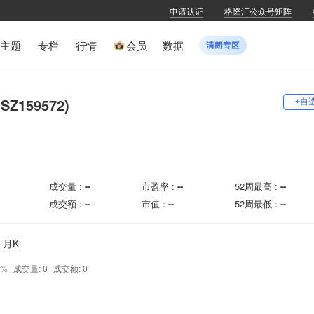
申请认证
格隆汇公众号矩阵
主题
专栏
行情
会员
数据
Z159572)
+自
成交量 :
--
市盈率 :
--
52周最高 :
--
成交额 :
--
市值 :
--
52周最低 :
--
月K
0%
成交量: 0
成交额: 0