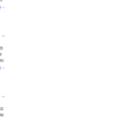
续
的
开
场份
达
硬
直接
震
集
利
聚
6
求
来
中
祥东
、相
“六
储
、
面资
审
面打
统
在
避
创
创业
年
市
利
波
网
与
开
，
、
。
具
期
F富
面
五：
板
科
提
昆仑
F
本面
TF
s项
创业
作
议
高
00
速
响
置
但