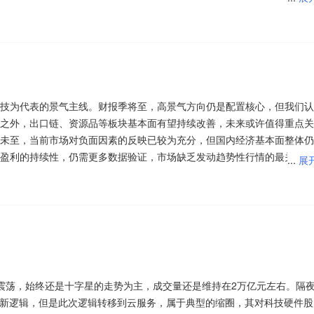
技禁令消息的影响出现低开，科技股没有前一日那么强势了，但是部分龙
真的是“搅屎棍”。中信一级行业中煤炭、电力及公用事业和交通运输板块
行业中电子板块的估值水平显著偏高，交通运输、食品饮料、消费者服务
水平显著偏低。接下来注意创业板指数能否在3500点之上稳住。
技为代表的景气主线。财报季将至，高景气方向仍是配置核心，但我们认
之外，出口链、资源品等板块基本面有望持续改善，未来或许值得重点关
未至，当前市场对负面因素的反映已较为充分，但国内经济基本面整体仍
二季度持股动向逐渐曝光。据统计，截至8月5日公开的数据，QFII持股
盈利的持续性，仍需更多数据验证，市场缺乏发动趋势性行情的最关键驱
...
展
4亿股，期末持股市值173.62亿元。从单只个股持股市值来看，有17股期末
科技指数正处于一个复杂的筑底阶段。
股份2只个股获持股超20亿元。从新进角度看，有23股为QFII新进持有
外，还包括多只热门科技股，其中包括年内第一大牛股中船特气，以及富满
体，PCB板，新能源汽车，OLED，有色金属； 主力净流入概念板块前
。从业绩看，QFII新进股中，盛达资源、富满微、昊志机电、亚翔集成
人工智能，光通信； 主力净流入个股前十：中际旭创、新易盛、天孚通信
。
、工业富联、永鼎股份、长电科技、寒武纪
属、煤炭开采等概念是资金净流入的主要参与板块，电池、教育培训、广
基础设施，没有算电协同就没有国产算力的高质量发展。中国的能源体系
的板块。骑牛看熊发现从供给端来看，电子布行业产能扩张缓慢，织布机
震荡，始终还是十字星的走势为主，成交量还是维持在2万亿元左右。隔
间，不受电网排队并网约束，每单位CAPEX可更高效地转化为实际算力
位，供需缺口持续扩大。花旗研报数据显示，8月1080、2116和7628
到新逻辑，但是此次逻辑转移到云服务，属于典型的缩圈，其对科技硬件股
中心耗电量为8000亿度电，基于此指引预测中国数据中心“十五五”时期增
17%-18%，部分规格产品年内累计涨幅显著，行业头部企业迎来量价齐