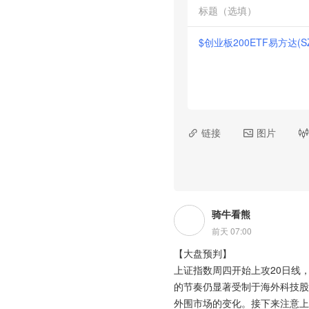
$创业板200ETF易方达(SZ

链接

图片

骑牛看熊
前天 07:00
【大盘预判】
上证指数周四开始上攻20日线
的节奏仍显著受制于海外科技股
外围市场的变化。接下来注意上