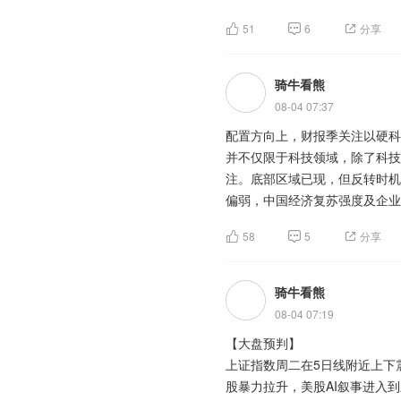
51
6
分享
创业板指数周四再度受到美国科
股还是低开高走表现较强，美国
行一个估值区间。目前中信一级
骑牛看熊
建筑、医药和农林牧渔板块估值
08-04 07:37
配置方向上，财报季关注以硬科
并不仅限于科技领域，除了科技
【淘金计划】
注。底部区域已现，但反转时机
随着半年报陆续披露，各类机构
偏弱，中国经济复苏强度及企业
度末持有44股，合计持有2.6
力。当前港股市场，尤其是恒生
市值超过1亿元，宁德时代、宏发
58
5
分享
计持股134亿元，除宁德时代
主力净流入行业板块前五：半导
微、乐鑫科技等热门半导体个股
华为产业链，5G，国产芯片，
骑牛看熊
年归母净利润同比增长均超2倍
京东方Ａ、兆易创新、协创数据
08-04 07:19
题材板块中的玻璃玻纤、UI金
【大盘预判】
算电协同是国产算力扩容的关键
销等概念是资金净流出相对较大
上证指数周二在5日线附近上下
为国产算力提供广袤的可扩容空
给持续紧张，叠加行业库存处于低
股暴力拉升，美股AI叙事进入
家能源局指引2030年中国数据
主流电子布系列均价环比均上涨