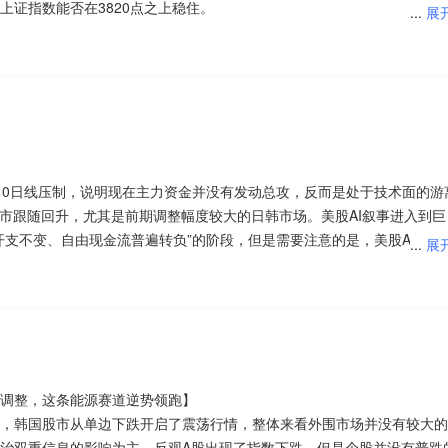
上证指数能否在3820点之上稳住。
...
展
为10.7万亿元。算电协同分为数据中心园区内外两侧，作为耦合电力与算力
母净利润同比增长65%-85%，国际复材等企业业绩同样大幅预喜，扎实
2万亿元。算电协同投资“十五五”CAGR约42%，迎来加速成长阶段。
心支撑。
资金轮动非常之快，但是创业板大涨必定有科技股拉升的助力，这也说明
弃。指数经历一轮大幅调整之后需要时间降波和沉淀，建议多看少动，观
产品“风向”已经悄然变化。近期，在科技主题基金持续上新的同时，红利
等高端科技领域，而玻璃玻纤板块的核心产品（尤其是电子布）国产化率
意创业板指数能否在3460点之上稳住。
品供给结构较此前更加均衡。随着市场进入半年报业绩验证阶段，资金配
制的影响极小，反而迎来国产替代加速的机遇。过去高端电子布市场曾被
兑现，市场风格出现再平衡迹象。公募机构在继续把握科技成长主线的同
续加大研发投入，技术壁垒不断突破，宏和科技等企业获得 IC 载板用电
品，产品矩阵攻守兼备，以满足不同资金的配置需求。
了国产替代的技术优势。
10日线压制，说明现在主力资金并没有发动总攻，反而是处于技术面的游
。7月以来，外资机构累计调研117家A股上市公司，硬科技、高端制造领
下，资金更倾向于选择供应链自主可控、政策支持力度大的板块。玻璃玻
股市跟随回升，尤其是前期调整幅度较大的日韩市场。美股AI叙事进入到巨
观察，电子、机械设备、电力设备三大行业，合计占调研企业总数的半数
与者，也是SpaceX“航天—连接—AI”战略的重要组成部分。公司依托
能受益于国内 AI 基础设施建设的持续推进，成为资金避险与布局的优选
开支不变、自由现金流普遍转负”的阶段，但是需要注意的是，美股AI的牛
...
展
瑞银证券等外资机构近期相继表态，认为AI（人工智能）具备长期产业发
Grok模型及Cursor开发者入口，初步形成“算力—数据—模型—应用”闭环。x
日元汇率两日内从近40年低点急弹至157.40。接下来注意上证指数能否在
预期仍在持续上修。
特征，中期增长将主要来自算力租赁与Cursor，Grok4.5模型及应用的
股震荡导致部分资金从高估值、高风险的科技板块流出，转向业绩确定性
、医疗服务等概念是资金净流入的主要参与板块，银行、工程机械、石油
玻璃玻纤板块兼具“高景气+低风险”双重属性：一方面，AI 算力需求持
，这与科创50指数拖累有关，上周五的科技股大幅度普涨，到了本周一
的板块。骑牛看熊发现CPO作为光通信、AI算力网络的核心迭代技术，
27亿美元，但AI原生收入不足5亿美元，商业化进度与基础设施投入仍存
另一方面，板块整体估值处于合理区间，且企业业绩兑现能力强，不存在
追涨者都会觉得“难受”。当日本被迫抛售美债捍卫本币，叠加科技巨头从
传输速率，完美适配AI大模型、超算中心的高速组网需求。该利好直接提
力租赁与Cursor的增长，其中算力租赁业务订单规模达800亿美元，是x
金融体系赖以运行数十年的日元套利逻辑正在崩塌，考虑到美股并未出现
器件等通信设备细分赛道的盈利预期，带动整个上游通信硬件产业链集体
业处于技术与商业双重拐点，看好具备订单和交付能力的AI基建厂商，以
调整，这条能源赛道逆势领跑】
要注意美股科技股反弹后回落的风险。接下来注意创业板指数能否在330
值的AI应用投资机会。后续重点跟踪商业化产品形态、模型厂商竞争格局
，韩国股市从单边下跌开启了震荡行情，整体来看外围市场并没有较大的
荡背景下逆势领涨，本质是行业基本面、政策逻辑与资金流向的共振。短
治双重信息的影响为主。反观A股出现了指数下跌，但是个股并没有普跌