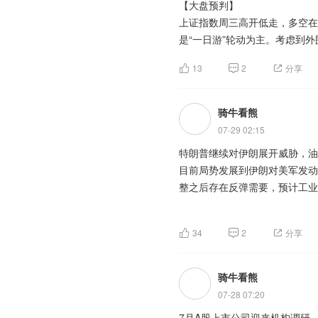
央行首次开展隔夜逆回购操作，
【大盘预判】
来高频出库流量数据不好的雅砻
备、新材料、核心零部件等具备
央行有意在半年末关键时点维护
上证指数周三高开低走，多空在
价比突出，估值处于历史较低水平
市场交易之间的期限错配，并借
是“一日游”轮动为主。考虑到
可控核聚变领涨两市，核心是短
峰填谷。其究竟是阶段性工具还
跌斜率也有技术性修复的需要，
金刚石散热材料商业化进程持续
商业化预期夯实估值的多重共振
13
2
分享
量、不公布利率，表明央行当前
达、AMD金刚石散热AI服务器
会，后续可重点跟踪核电项目
意义更多在于政策态度而非利率
创业板指数周三跌破年线后有所
GPU服务器斩获大额订单；消
200(SZ399019)$
只不过从反弹力度来看，并不是
骑牛看熊
案。英特尔新一代服务器处理器
跌走势，关键就看大家心脏好不
料替代空间广阔，产业链相关标
07-29 02:15
$创业300(SZ399012)$
$创业
(SZ159571)$
特朗普继续对伊朗展开威胁，油
$创业板200ETF
上证指数并没有明显的反转迹象
50ETF大成(SZ159298)$
目前局势发展到伊朗对美军发动
$创
进入到金融股中寻找红利机会，
【淘金计划】
2026年上半年，科技板块表
(SZ395004)$
整之后存在反弹需要，预计工业
$创业板200ETF
年下半年，依然坚定看好AI 
随着A股上市公司半年报持续披
回报。但在结构性行情演绎下，
300ETF天弘(SZ159836)$
$
未来一段时期内会出现缺口扩大
捉的投资机会，多家上半年取得
利类主题产品表现相对黯淡。Wi
板50ETF富国(SZ159371)$
外围市场科技股波动继续影响A
$
科技股会出现阶段性调整的状况
资中，行业关注线索围绕半年报
产品中，实现正投资回报的超过
34
2
分享
含量较高的双创指数。考虑到外
类型。
跌斜率也有技术性修复的需要
创业板指数在7月大涨大跌，最
题材板块中的游戏、教育培训、
300(SZ399012)$
$创业板(SZ3
骑牛看熊
没有哪一轮牛市转熊市一个月就
导体等概念是资金净流出相对较
7月起，全球半导体行业迎来新
(SZ159571)$
$创业板200ETF
键是不要继续下跌了，否则机构
落地，为板块行情提供坚实政策
07-28 07:20
导体公司向客户发出了涨价函，价
200ETF易方达(SZ159572)$
利润为负数了。资金会短暂涌向
地，政策从短期消费补贴转向提
布了第一轮涨价函，下半年也都
7月A股上市公司迎来机构调研