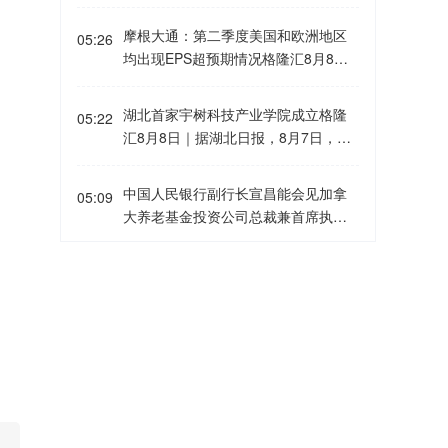
8日｜8月7日，“医学影像大模型第一
典版）和精品茅台价格也有所上调。
谷歌等标的；景林资产在二季度末的
股”德适-B(02526.HK)发布半年报，业
今年7月下旬，茅台多地直营店已将普
摩根大通：第二季度美国和欧洲地区
美股持仓市值从38.8亿美元大幅下降
05:26
绩超预期，AI 模型服务收入实现翻倍
茅售价提至1719元/瓶。
均出现EPS超预期情况格隆汇8月8日
至21.9亿美元，降幅达43%。在大幅
式增长，完成从AI器械厂商到AI平台服
｜摩根大通指出，第二季度财报季已
收缩多只原有持仓的同时，景林资产
务商的颠覆性升级。 2026上半年公司
进入后期阶段，美国和欧洲约80%-8
也对部分半导体产业链公司进行了布
湖北首家宇树科技产业学院成立格隆
总营收超1.08691亿元，同比增长2
05:22
5%的企业已经公布业绩。本季度企业
局，包括近期业绩超预期的美国光模
汇8月8日｜据湖北日报，8月7日，湖
1%；核心AI模型服务收入9454.1万
盈利表现强劲，美国和欧洲地区均出
块制造商AAOI（应用光电）。
北省首家宇树科技产业学院在长江工
元，同比暴增 101.3%，占整体总收入
现EPS超预期情况，且业绩超预期的
程职业技术学院成立。据悉，“宇树科
比重高达 87%，半年AI服务体量已超2
中国人民银行副行长宣昌能会见加拿
企业覆盖范围较广。美国和欧洲报告E
05:09
技产业学院”由宇树科技股份有限公司
025全年。公司毛利率维持74.1%高
大养老基金投资公司总裁兼首席执行
PS高于市场预期的公司比例均明显上
与长江工程职业技术学院共建，实
位，AI模型可重复复用、边际成本极
官约翰·格雷厄姆格隆汇8月8日｜2026
升。尽管企业进入财报季前市场预期
行“企业专家任院长、校内教授任执行
低，叠加高比例研发投入，持续筑牢
年7月21日，中国人民银行副行长宣昌
已经处于较高水平，但标普500指数成
格隆汇8月8日｜美国地质调查局（US
副院长”双院长制管理架构，聚焦机器
04:55
技术壁垒。 依托自研千亿级 iMedIma
能会见加拿大养老基金投资公司总裁
分股的综合EPS仍继续上行。下调盈
GS）：阿拉斯加州斯克温特纳西北偏
人调试、运维、技术支持等市场紧缺
ge 医学影像基座，搭配 iMedLoop 标
兼首席执行官约翰·格雷厄姆，双方就
利展望的企业比例已经降至2021年以
西59公里处发生5.5级地震。
岗位，精准培育紧缺人才。
准化 AI 产线，德适已服务覆盖400多
全球经济金融形势、中国宏观经济政
来最低水平。从地区来看，美国和欧
家医院，如北京协和医院、复旦大学
杭台高铁温玉段开通运营格隆汇8月8
策、加拿大养老基金投资公司在华展
04:53
洲企业盈利同比增速分别达到25%和2
附属中山医院等全国前十的三甲医
日｜据中国铁建，8月8日，由铁建投
业等议题进行了交流。
3%，均高于市场一致预期。收入增长
院，旗下 AI AutoVision 更是全国首个
资作为联合体牵头人投资建设，铁五
表现同样健康，美国和欧洲分别达到1
获批的染色体 AI 三类创新医疗器械，
院勘察设计，中铁十四局、中铁二十
4%和10%的同比增速。从行业层面
西澳黑德兰港必和必拓码头工人开始
04:48
亦是全球首款染色体核型辅助诊断软
四局、中铁建设、中国铁建电气化局