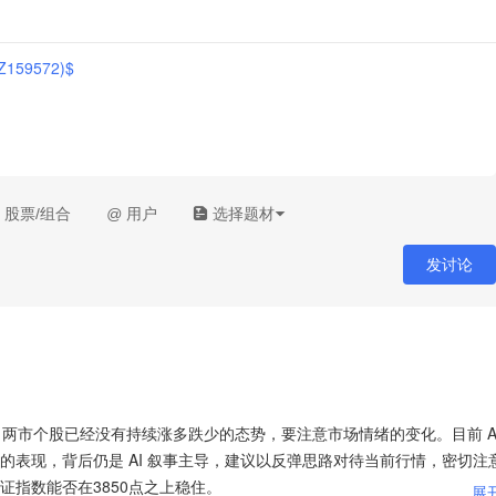
159572)$
股票/组合
@
用户
选择题材
发讨论
，两市个股已经没有持续涨多跌少的态势，要注意市场情绪的变化。目前 
的表现，背后仍是 AI 叙事主导，建议以反弹思路对待当前行情，密切注
证指数能否在3850点之上稳住。
...
展