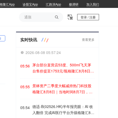
格隆汇App
诊股宝App
汇路演App
极调研
加入我们
通胀

登录 / 注册
通胀
选
实时快讯
查看更多
2026-08-08 05:57:25

茅台部分直营店53度、500ml飞天茅
05:56
台售价提至1753元/瓶格隆汇8月8日｜
据财联社，近期有茅台直营店已将53
度、500ml飞天茅台售价提升至1753
景林资产二季度大幅减持热门科技股
05:55
元/瓶，高于i茅台1639元/瓶的售
格隆汇8月8日｜当地时间8月7日，知
价。“这个价格（1753元/瓶）今天已
名千亿级私募景林资产披露2026年二
经没有货了，你可以明天再来问一
季度末最新美股持仓（13F）。二季
德适-B(02526.HK)半年报亮眼：AI 收
下。”一位茅台直营店人士对记者表
05:54
度，景林资产清仓英伟达、META等热
入翻倍 完成AI医疗平台升级格隆汇8月
示，除普茅外，马年生肖茅台酒（经
门科技股，大幅减持英特尔、网易、