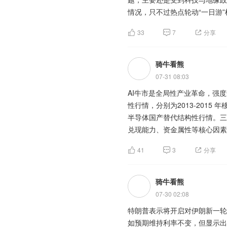
来看，电子布价格上涨趋势仍将
通信设备板块本轮行情的核心基
情况，只不过热点轮动“一日游
看，AI 算力产业的持续扩容
上行。一方面，海外云计算巨头
躁动拉升，最大的问题还是科创5
额与盈利能力。
【淘金计划】
1600亿美元，同比增幅83%
33
7
分享
上证指数给人一种游离的感觉，
科技，一面低位启动轮换接力。
随着2026年再融资新规优化
拉动高速光模块、高端交换机等
荡，这种盘面是最可怕的，一旦
不过，需警惕板块短期涨幅过大
发行窗口期，一级市场供给节奏明
标的看似安全，实际上没有利润
骑牛看熊发现可控核聚变、核电
骑牛看熊
焦具备核心技术、产能优势与业
年以来已有48只可转债公开发行
另一方面，国内出口数据印证行
释放，叠加成长赛道贝塔收益凸
自顶层政策落地。国务院常务会
的投资机会。
判断，下半年可转债发行或将呈
$创业200(SZ399
07-31 08:03
关集成电路出口同比分别增长22
张网”重大基础设施建设规划，
(SZ395004)$
备项目充足，全年发行规模有望
$创业板200ETF
算力调度升级，持续倒逼通信网
AI牛市是全局性产业革命，强
创业板指数本周有止跌迹象，年
金维度来看，本轮上涨是典型的
50ETF国泰(SZ159375)$
计启动而自然回落。三是发行结
$创
开。
性行情，分别为2013-2015 年
于科技是真反转还是反弹一下继
险情绪升温，主动从高位拥挤赛
板200ETF华夏(SZ159573)$
新的定向支持导向。
半导体国产替代结构性行情。三
公司开始增值、回购等等助力措
$创业板50ETF华安(SZ159949
国内数字经济基础设施建设持续
兑现能力、资金属性等核心因素
动，投资A股的主动权益类基金
三大指数集体低开，沪指低开0.
(SZ159383)$
题材板块中的可控核聚变、电机
$创业板50ETF
典型应用已覆盖超九成国民经济
本轮2024 至今的科技长牛存
$创业200(SZ399019)$
题材板块方面风电设备、航天装
存储芯片等概念是资金净流出相
41
3
分享
地，千兆光网与AI、云计算、
核电概念表现活跃，利伯特涨停
$创业300(SZ399012)$
$创业
备极强的落地性：一方面常态化
主力净流入行业板块前五：国产
国(SZ159571)$
工程等四个核电项目。核电工程
$创业板200E
政策将可控核聚变纳入“十五五
同时，“东数西算”国家级工程
人工智能，数字经济，机器人，
骑牛看熊
50(SZ399673)$
1700亿元。
$创业板50ET
研”正式迈入工程化落地、规模
速，叠加5G行业应用、物联网
万维、深信服、金山办公、网宿
华泰柏瑞(SZ159383)$
$创业板
07-30 02:08
支撑。
华安(SZ159949)$
人形机器人概念走强，中大力德2
$创业板50E
可控核聚变板块前期持续横盘调
特朗普表示将开启对伊朗新一轮
近期部存储芯片厂商以钼替代传
板50ETF华泰柏瑞(SZ159383)
目负责人Ashok Elluswam
基础。叠加板块题材辨识度高、
如预期维持利率不变，但显示出
资金层面形成正向闭环，推动板
位运行，于近日吨价达到30万