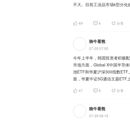
(SZ395004)$
万台。这一数字为原100万台
$创业板(SZ395
流入，带动板块脉冲式拉升，走
不大。目前工业品市场k型分化
优势，近期通信相关ETF近3
供给体量极小且高度集中，对多
业板200ETF华夏(SZ159573)$
度走强，传智教育6连板，天娱数
器等多个细分分支，产业链标的
的CPO、高速光通信赛道外，
属品”蜕变为“半导体+高端制造
模型调用量榜单，排名前五的产品
$创业板200ETF南方(SZ15927
韩国去杠杆引发的持续大跌扰乱
底激活板块赚钱效应，走出集体
切换，价格有望维持“中枢上移+
(SZ159270)$
到10.5万亿Token，环比增长
$创业板200ETF
49
4
分享
中长期产业预期是本轮行情的核
延后。考虑到短期内市场受到的
300ETF天弘(SZ159836)$
$
竞赛加速，国内技术迭代持续超
注指数大跌之后的短多机会。
多家机构同步发声看多通信设备
中指研究院指出，2026年上半年
业板50ETF华安(SZ159949)$
上证指数周一在3800点附近
行业正式迎来从科研试验到工程
$创业板200ETF富国(SZ15957
骑牛看熊
成，算力基础设施的资本开支高
百分点。京沪等核心城市市场热
(SZ159383)$
暂停对伊朗打击，油价大幅回落
(SZ159836)$
$创业板300ETF
期成立。同时，海外机构看好全
售表现和市场热度带动下拿地金
07-29 07:05
饰无能”的做法已经让伊朗免疫
同时，行业资本布局全面提速，
华安(SZ159949)$
$创业板50E
步助推资金入场推升板块行情
下降33.4%，降幅较1—5月
今年上半年，韩国投资者积极配
技术路径的局限。市场资本开始
300(SZ399012)$
$创业板200
(SZ395004)$
前三。
$创业板200ETF
创业板指数周一在年线附近反复
市场方面，Global X中国半导
力容器、核级线缆等核心配套产
200ETF银华(SZ159575)$
$
易方达(SZ159572)$
$创业板2
受”！目前工业品K行态势依然
池ETF和华夏沪深300指数ETF
业板300ETF天弘(SZ159836)$
200ETF易方达(SZ159572)$
控的风险并未完全消失，这一点
面，华夏中证5G通信主题ETF
此外，AI算力高速发展带来的
$创业板50ETF国泰(SZ159375
2026年是中国智能驾驶从“功能
$创业板50ETF大成(SZ159298
200(SZ399019)$
此外，华夏国证半导体芯片ET
$创业300(S
头持续布局聚变能源，为算力产
$创业板50ETF华安(SZ159949
L2+高阶辅助驾驶的快速渗透、
$创业板50ETF富国(SZ159371
47
5
分享
290.11万美元、263.40万美元
$创业300(SZ399012)$
$创业
升，持续推高板块估值预期。
(SZ159383)$
50ETF大成(SZ159298)$
至三条主线并行：L2进入强监管
$创
业板200ETF银华(SZ159575)$
50ETF富国(SZ159371)$
商业化，责任边界、准入机制和标
$创
$创业板50ETF富国(SZ159371
骑牛看熊
短期来看，本次行情属于政策催
判断标准从“能否跑起来”转向
200(SZ399019)$
南方电网负荷提前创历史新高，
$创业板50E
短线博弈属性较强，单日爆发后
07-29 06:19
赛道robota**、智驾芯片、
300ETF天弘(SZ159836)$
国不同地区主汛期降雨预测和历
$
但从中长期来看，行情并非单纯
(SZ159383)$
尼诺事件并不完全代表当年主汛
备持续性，意味着可控核聚变产