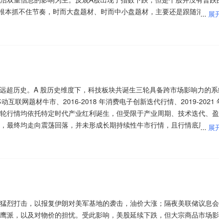
延续，行业供需紧平衡格局难以快速缓解，板块景气度有望持续；长期来
本面逻辑，是AI智能化浪潮带来的算力基础设施刚需爆发，行业景气度持
”根本抓不住节奏，时而大盘题材、时而中小盘题材，主要还是跟随消息面
...
展
将为电子布需求提供长期支撑，国产替代加速也将进一步提升国内企业的市
资本开支维持高速增长，北美四大云厂商2026年第二季度合计资本开支
0指数还在新低“不回头”，这就导致了机构资金出现“两面派”，一面死守
，谷歌、亚马逊等企业上调全年资本开支指引，持续加码AI数据中心建设，
既没有选择跟风外盘，也没有选择走自己的路，反而选择最看不懂的横盘
落地，叠加存量可转债集中退出形成的市场供给缺口，A股可转债市场迎来密
通信设备的海外订单需求。
外盘出现调整，A股又是新低的节奏，所以这个位置去做银行、蓝筹等红
带来的估值修复风险，以及部分跟风炒作个股的业绩兑现压力。投资者可
显加快。Wind数据显示，以发行公告日为统计口径，截至8月2日，202
垫，一旦跌起来谁都扛不住！居民到期存款再配置、机构资金增厚收益需
产业链全线爆发，成为两市绝对领涨主线，本轮行情最直接的落地性利好
绩支撑的龙头企业，关注行业供需变化与价格走势，理性把握结构性行情
，累计募资规模达573.32亿元，同比显著增长。东源投资首席分析师刘
业高景气，2026年上半年国内AI算力配套的光通信设备、激光收发模块
显，共同推动成长派“固收+”基金规模大增。
议正式核准辽宁庄河一期等四大核电新项目，同时明确推进核电基建纳入
现以下特征：一是总量维持高位，上半年已发行47只，募资超500亿元，
019)$
$创业300(SZ399012)$
$创业板(SZ395004)$
$创业板
.3%、88.7%，海外需求增量明确。同时，AI大模型迭代、海量数据传输
为核电及可控核聚变产业链提供了明确的政策托底与增量订单预期。从盘
突破千亿元。二是在发行节奏方面，三季度或迎密集上市，四季度随年报
易方达(SZ159572)$
$创业板200ETF易方达(SZ159572)$
$创业板
络设备高速迭代，行业需求从传统5G建设转向AI算力组网，成长空间全
度远超历史。A 股历史维度下，科技板块共诞生三轮具备跨市场影响力的系
线附近明显有资金在阻击，前期大跌的科技股成为了急先锋，现在的关键
市场风格切换结果。近期市场高位硬科技、AI赛道积累大量获利盘，资金
构向科创倾斜，科创板及专精特新企业占比提升，契合再融资新规对科技
业板50ETF华安(SZ159949)$
$创业板200ETF华夏(SZ159573)$
$
移动互联网题材牛市、2016-2018 年消费电子创新迭代行情、2019-2021 
续跌，暂时还看不出新的投资主线，不过可以看到的是跌幅较大，多数上
道撤离，转向低位、低估值、无套牢盘的冷门优质赛道。
$创业板200ETF华夏(SZ159573)$
$创业板50ETF国泰(SZ159375)$
轮行情均依托特定时代产业红利诞生，但受限于产业周期、技术迭代、盈
施，这里安全性反而相对较高于其他题材。近期海内外资本市场出现较大
)$
$创业板50ETF华安(SZ159949)$
$创业板50ETF华泰柏瑞
落地，为通信设备行业提供稳定的内需增量。官方数据显示，我国千兆光
，最终均走向震荡回落，并未形成长期持续性牛市行情，且行情底层逻辑
...
展
以及投资海外市场的QDII基金净值都出现不同程度的波动。
51%，深成指低开0.60%，创业板指低开0.71%，两市开盘个股涨多跌少
制造、风电设备等概念是资金净流入的主要参与板块，玻璃玻纤、半导体
华泰柏瑞(SZ159383)$
大类，在智能制造、智慧交通、数字医疗、智慧教育等领域实现规模化落
在本质性差异，不可简单对标。
备、游戏等板块表现较强，玻璃玻纤、半导体、存储芯片等板块表现较差
对较大的板块。骑牛看熊发现不同于以往偏概念性的政策喊话，本次政策
大数据的融合持续深化，推动政企端、工业端通信设备更新替换需求释放。
，常辅股份、哈焊华通等纷纷跟涨，国务院常务会议决定核准辽宁庄河一
板(SZ395004)$
$创业板200ETF富国(SZ159571)$
$创业板200ET
核电项目审批重启，传统核电工程、设备、零部件企业率先受益；另一方
软件，军工，新能源汽车，汽车零部件，传媒； 主力净流入概念板块前
历来是扩大有效投资的重要拉动力，据估算，上述新项目的总投资将超过
TF易方达(SZ159572)$
$创业板200ETF易方达(SZ159572)$
$创业
”未来产业重点方向，专项经费与工程预算持续加码，标志着行业从“前沿
持续推进，全国算力网络布局不断完善，各地算力中心、骨干传输网络建设
阿里巴巴概念股，大数据； 主力净流入个股前十：蓝色光标、新易盛、
F大成(SZ159298)$
$创业板50ETF大成(SZ159298)$
$创业板50ET
化建设的新阶段，彻底打开市场中长期想象空间。
全域部署，形成持续的设备采购、升级需求，筑牢通信设备板块的政策基
科技、农业银行、科大讯飞、长川科技、同花顺
50ETF华泰柏瑞(SZ159383)$
$创业200(SZ399019)$
$创业板50E
连板，福莱新材涨停，卧龙电驱、丰光精密等纷纷跟涨，特斯拉Optimu
TF华泰柏瑞(SZ159383)$
$创业板50ETF华泰柏瑞(SZ159383)$
$
整，整体位置偏低，筹码结构干净，没有大量套牢盘，具备极佳的短线炒
猛烈打击，以报复伊朗对美军基地的袭击，油价大涨；隔夜美联储议息会
统钨制作存储字线的消息，带动国内钼相关产业板块走强。年内钼铁价格
$
y于2026年7月30日通过社交平台发文，将Optimus的远期年产能目标修正为10
$创业200(SZ399019)$
$创业200(SZ399019)$
$创业板
政策利好密集落地，成为**和短线资金集中抱团的核心方向，早盘资金快
鹰派，以及对物价的担忧。受此影响，美股延续下跌，但大宗商品市场影
块行情加速发酵。前期通信设备板块整体估值处于低位，具备高性价比配
元上方，为近三年首次。当前“钼代钨”技术落地，虽已形成一定市场需求，