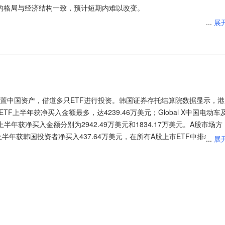
规划产能的十倍，标志着特斯拉人形机器人产能规划的全面升级。AI应用端
004)$
$创业板(SZ395004)$
$创业板200ETF富国(SZ159571)$
$
出强势领涨行情。同时，板块涵盖高端装备、特种合金、核电线缆、压力
的格局与经济结构一致，预计短期内难以改变。
0日吸金近百亿元，主力资金持续布局赛道。板块实现多题材联动上涨，除
数相关上市公司业绩拉动有限。不过从长远看，钼金属已从传统“钢铁周
科、恒银科技2连板，全球多模型聚合平台OpenRouter发布最新一周AI
$创业板200ETF华夏(SZ159573)$
$创业板200ETF华夏(SZ159573)
充足，能够承接大规模资金，支撑整体行情走强。
...
展
卫星通信、5G新基建等细分题材同步活跃，个股普涨带动市场情绪升温，
的战略核心材料”，实现从“传统周期工业金属”向“高端半导体战略材料”的
全部由中国企业研发。登顶榜单首位的是小米MiMo-V2.5，单周调用量
0)$
$创业板200ETF南方(SZ159270)$
$创业板200ETF南方
全球资本市场，A股近期也明显受到冲击，这导致本该近期出现的超跌反
大涨行情。
高位震荡”格局。
12%。排名第二和第五的均来自DeepSeek。
易方达(SZ159572)$
$创业板200ETF银华(SZ159575)$
$创业板
心支撑，也是板块区别于普通短线题材的关键。当前全球可控核聚变商业
扰动因素较多，建议多看少动，尤其注意韩国市场走势，激进投资者仍可
创业板300ETF天弘(SZ159836)$
$创业板50ETF大成(SZ159298)$
$
预期，国家级人造太阳装置关键节点陆续验收，工程化落地进度不断提速
$创业200(SZ399019)$
$创业200(SZ399019)$
$创业板(SZ395004)$
、光通信赛道，强化市场做多信心。机构明确指出AI投资回报闭环已经形
，100家房企拿地总额3360.0亿元，同比下降33.7%，降幅较上月收窄6.
反复震荡，有意思的是两市个股涨多跌少，科技股仍然是重灾区。川普表示
$创业板50ETF华泰柏瑞(SZ159383)$
$创业板50ETF华泰柏瑞
落地的拐点。
1)$
$创业板300ETF天弘(SZ159836)$
$创业板300ETF天弘
增具备持续性，光通信、高速交换机等核心通信设备产品的需求升级逻辑
度持续，5月以来深圳新政效应带动明显，而房企销售端亦有边际改善，
，美股和AI金属大幅反弹。但是需要注意的是，川普这种毫无信用，“赢
天弘(SZ159836)$
$创业板300ETF天弘(SZ159836)$
$创业板50ET
球AI网络组件的刚需韧性，认为板块短期调整后具备极佳的布局机会，进
额同比降幅连续四月收窄。2026年上半年，100家房企全口径新增货值
，原油重心已经上移。午后注意上证指数能否在3800点之上稳住。
民营聚变企业持续获得大额融资，多元技术路线同步推进，打破了以往单
TF华安(SZ159949)$
$创业板50ETF华泰柏瑞(SZ159383)$
$创业
。
收窄，主要是6月核心城市土拍热度较高，越秀地产、华润置地、保利发展位
$创业200(SZ399019)$
$创业300(SZ399012)$
$创业板
置中国资产，借道多只ETF进行投资。韩国证券存托结算院数据显示，港
从“炒概念”转向“炒落地、炒订单”，特种耐高温合金、高端焊接设备、核
ETF南方(SZ159270)$
$创业板200ETF易方达(SZ159572)$
$创业
富国(SZ159571)$
$创业板200ETF银华(SZ159575)$
$创业板200E
挣扎，科创50在早盘跌逾4%，出现明显的调整阶段，这也说明行情“很难
体ETF上半年获净买入金额最多，达4239.46万美元；Global X中国电动车
业链，均迎来明确的需求增量预期。
创业板300ETF天弘(SZ159836)$
$创业板300ETF天弘(SZ159836)$
00ETF银华(SZ159575)$
$创业板200ETF银华(SZ159575)$
$创业
明显，对于AI金属追高的风险依然存在，其他工业品则弱势未改，另外油价
上半年获净买入金额分别为2942.49万美元和1834.17万美元。A股市场方
$创业板300ETF天弘(SZ159836)$
$创业板50ETF富国(SZ159371)$
$创业板200ETF银华(SZ159575)$
$创业板300ETF天弘(SZ159836)$
也需要注意。午后注意创业板指数能否在3300点之上稳住。
上半年获韩国投资者净买入437.64万美元，在所有A股上市ETF中排名第
$创业
...
展
海量电力需求，进一步强化了可控核聚变“终极能源”的长期价值。全球科技
)$
$创业板50ETF国泰(SZ159375)$
$创业板50ETF国泰(SZ159375)
竞赛”转向“制度化商业落地”的关键分水岭。2024—2025年智驾行业主要
)$
$创业板50ETF富国(SZ159371)$
$创业板50ETF富国(SZ159371)
F、易方达中证人工智能ETF、富国上证综指ETF上半年获净买入金额分别
Z399012)$
$创业板(SZ395004)$
$创业板200ETF富国(SZ159571)
业锁定长期电力供给，让市场对核聚变商业化的必要性和紧迫性认知大幅
)$
$创业板50ETF华安(SZ159949)$
$创业板50ETF华泰柏瑞
NOA能力下沉与整车厂智驾平权竞争为核心，2026年，产业坐标已明显
)$
$创业板50ETF大成(SZ159298)$
$创业板50(SZ399673)$
$创
和191.25万美元。
板200ETF易方达(SZ159572)$
$创业板200ETF银华(SZ159575)$
周期，行业由“拼体验”转向“拼合规、拼安全、拼体系”；L3从试点走向有
业板50ETF华安(SZ159949)$
$创业板50ETF华安(SZ159949)$
$创
$创业板50ETF华安(SZ159949)$
$创业板50ETF华安(SZ159949)$
准体系开始形成；L4/Robota**在中美共振下迈入规模化验证阶段，商
业板50ETF华泰柏瑞(SZ159383)$
$创业板50ETF华安(SZ159949)$
)$
$创业板50ETF国泰(SZ159375)$
$创业200(SZ399019)$
$创业
化+资金轮动的短线题材行情，盘面呈现脉冲式拉升、轮动速度快的特征
“能否低成本复制、能否跑通单车经济模型”。基于智驾大行业拐点，产业链
大幅提升了市场对极端天气及水电来水的关注度。本报告基于官方机构对
TF华泰柏瑞(SZ159383)$
$创业板300ETF天弘(SZ159836)$
$创业
持续性需要后续成交量和新利好持续验证。
激光雷达均有望充分受益。
史上厄尔尼诺/拉尼娜事件对水电站主汛期发电量影响复盘，发现：1）厄
创业板50ETF华泰柏瑞(SZ159383)$
$创业板50ETF华泰柏瑞
炒作：政策常态化审批、工程化进度提速、资本持续入局三大核心逻辑均
期来水偏枯，反而水电站发电量总体上会受益于厄尔尼诺事件；2）2Q2
业链已经从边缘题材，升级为A股未来产业的核心主线之一，后续细分设