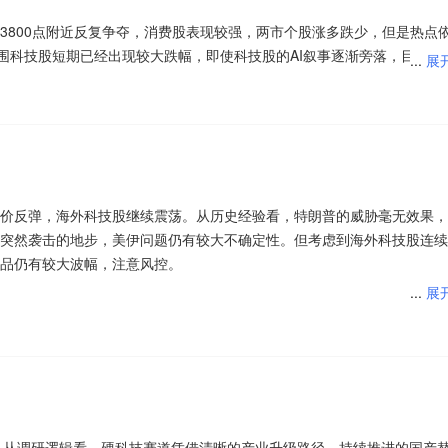
本次央行操作的态度高于实质，当前7天逆回购的政策利率地位并未改变
江水电有可能迎来主汛期的发电量yoy转正。我们认为当前水电资产配置
真实业绩落地的标的，将迎来持续的估值修复与业绩增长机会。
宽松的流动性环境和稳定预期。新工具旨在弥合7天政策利率与隔夜为主
3800点附近反复争夺，消费股表现较强，两市个股涨多跌少，但是热点
，且2026E股息率较高。
助隔夜操作当日到期、不形成余额的灵活性，在季末更精准地实现流动性
外围科技股短期已经出现较大跌幅，即使科技股的AI叙事逐渐旁落，目前的
...
展
期政策落地引爆情绪、资金高低切换提供盘面动力，中长期产业技术迭代
是政策利率新锚，取决于后续的操作频率和利率披露方式，本次只公布数
短期内注意指数的追空风险。接下来注意上证指数能否在3800点之上稳
提速，AI服务器、消费电子两大赛道均出现规模化落地产品。算力侧，神
。短期看是短线题材博弈行情，中长期看是行业基本面拐点带来的趋势性
仍将其定位为短期流动性管理工具。整体看，本次操作宽货币信号清晰，
、曙光数创兆瓦级金刚石铜浸没液冷整机柜已批量商用，Akash金刚石冷却
落地进度、核心技术工程化突破以及产业链订单释放情况。
$创业
幅度。
反弹，科创50也是跌破半年线后跟随拉升，这也说明有资金开始低位抢
费端微星游戏显卡、联想AI轻薄本、高端PC水冷头均导入金刚石复合散热
集体拉升，还是点兵点将优质标的先拉升。现阶段随时都会出现大涨或者
也有望配套金刚石导热材料。伴随AI高算力硬件持续迭代，金刚石高导热
好了！接下来注意创业板指数能否在3350点之上稳住。
的具备长期投资价值。
300(SZ399012)$
$创业板(SZ395004)$
$创业板200ETF富国
价反弹，海外科技股继续震荡。从历史经验看，特朗普的威胁毫无效果，
易方达(SZ159572)$
$创业板200ETF易方达(SZ159572)$
$创业板
，还是横盘为主的走势，总给人一种恒久必跌的担心，科技避险资金一部
突然袭击的地步，美伊问题仍有较大不确定性。但考虑到海外科技股连续
业板50ETF大成(SZ159298)$
$创业300(SZ399012)$
$创业板
另一部分资金选择大消费路线，基本都是一波流行情，还是很难参与。20
现强势，带动A股市场走强。受此推动，约七成权益类保险资管产品实现正投
品仍有较大波幅，注意风控。
易方达(SZ159572)$
$创业板200ETF南方(SZ159270)$
$创业板
为代表的科技股作为行情核心主线地位，新动能向上和旧动能向下的K 型结
露，公募机构对绩优股的布局也随之曝光。绩优公司历来是公募机构重点
权益类保险资管产品投资回报呈现分化态势，科技主题产品表现亮眼，而
创业板50ETF国泰(SZ159375)$
$创业板50ETF华安(SZ159949)$
$
...
展
之后的阶段性缩小，科技股上涨趋势未变，随着技术更迭和投资不断释放
良好业绩的公司得到了公募机构的提前布局。公募机构认为，在接下来的
nd数据显示，2026年上半年，在有年化回报数据的约180只权益类保险
股走势。虽然盘面上看个股仅半数下跌，但指数跌幅仍较大，尤其是科技
创业板50ETF国泰(SZ159375)$
$创业板50ETF富国(SZ159371)$
。
业绩持续高增长或改善的领域展开，投资逻辑正进一步转向业绩兑现。
120只，占比约七成。从年化回报排行榜来看，科技主题产品明显跑赢其
围科技股短期已经出现较大跌幅，即使科技股的AI叙事逐渐旁落，目前的
，短期内注意指数的追空风险。
$创业200(SZ399019)$
$创业
可笑的是1个月的时间把全年涨幅全部抹去，直接出现“牛转熊”的走势，从
休闲食品等概念是资金净流入的主要参与板块，玻璃玻纤、电子化学品、
95004)$
$创业板200ETF富国(SZ159571)$
$创业板200ETF富国
转空了的，这种极端行情是最可怕的。8月份是反弹还是反转并不重要，
大的板块。骑牛看熊发现近期促消费顶层政策持续发力，多重产业利好密
一轮价格调整。近日，芯联集成、斯达半导、扬杰科技、聚辰股份等多家
易方达(SZ159572)$
$创业板200ETF易方达(SZ159572)$
$创业板
资金套牢了就真的是新一轮大跌开始了，7月份已经有超过30%的机构全
支撑。多部委相继出台消费提振规划，大宗消费品以旧换新配套细则逐步
格上调幅度为15%至25%。“国内多家功率模拟半导体公司在2月至5月
$创业板50ETF华泰柏瑞(SZ159383)$
$创业板50ETF华泰柏瑞
低位非科技股，带来短周期的K 型缺口收敛，但中周期来看，这种收敛只
收入、稳消费预期、优化市场供给的长效扶持，有效化解居民消费顾虑，
会开启新一轮涨价，部分企业不再单独下发正式书面涨价函，仅通过商务
，从调研逻辑看，硬科技赛道凭借清晰的产业升级路径、持续推进的国产