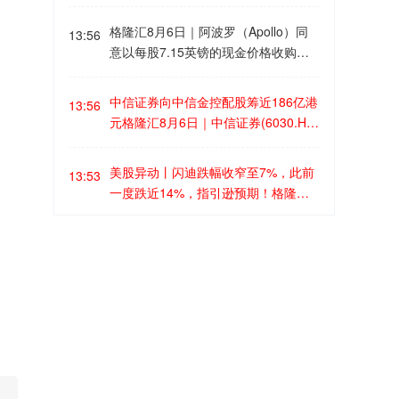
蓄势阶段格隆汇8月6日｜海通国际执
下跌19.35%。截至7月底，绿城中国
行委员会委员、首席经济学家张忆东
格隆汇8月6日｜阿波罗（Apollo）同
另有累计已签认购协议未转销售合同
13:56
近日发布最新报告称，夏日寒风将
意以每股7.15英镑的现金价格收购易
的金额约18亿元，其中归属于绿城集
尽，最快8月上旬就有望逐步迎来转
捷航空（Easyjet）。
团的权益金额约12亿元。 单计7月，
机。A股和港股自5月中旬率先调整以
销售金额约54亿元，同比增加8%，销
中信证券向中信金控配股筹近186亿港
来，已提前释放部分风险，目前行情
13:56
售均价约为每平方米3.1万元。 7月绿
元格隆汇8月6日｜中信证券(6030.HK)
已经基本确认底部区域，并转入缩量
城集团代建项目销售金额约70亿元。
公布，公司已按每股新H股23.13港元
磨底和蓄势阶段。张忆东建议立足长
今年首7个月，相关合同销售金额约41
的发行价格，向中信金控配发合共8.0
期战略方向进行左侧布局，采用SMAR
美股异动丨闪迪跌幅收窄至7%，此前
13:53
5亿元。
4亿新H股，占扩大后已发行股份约5.1
T框架筛选AI时代的硬核资产，重点布
一度跌近14%，指引逊预期！格隆汇8
4%。本次发行的集资总额为160亿元
局三大主线：一是高科技与硬科技，
月6日｜闪迪盘初一度大跌近14%至11
人民币，经换汇所得约185.9亿港元，
锚定AI科技的主线分化和扩散、精选
63.9美元，随后回升，目前跌幅收窄
监管重申禁止理财子公司通过合作机
集资净额约184.13亿港元。该公司表
13:52
个股。二是安全资产，覆盖有色金属
至7%。 闪迪第四季经调整后每股盈利
构不当估值格隆汇8月6日｜据21财
示，所得款项净额将全部留存境外用
（黄金、铜、钨、钼、稀土）、能源
(EPS)39.25美元，远胜分析员预期的3
经，近期监管对多家理财子公司重
于发展公司国际化业务。完成后，中
等关键资源品类。三是出海赛道，包
4.37美元；不过，该集团预计，第一
申，不得通过外部合作机构不当估
信金控持有该公司的股份，约占经扩
括电力设备、化工、生物医药等。最
纳斯达克指数、费城半导体指数转涨
季经营收入103亿-108亿美元，中位数
13:51
值、调节资管产品收益率。 此前，行
大后已发行股份23.96%。
后，精选具有业绩改善弹性的传统产
格隆汇8月6日｜纳斯达克指数转涨，
差过分析员预期的111.6亿美元；经调
业存在理财公司与信托公司等合作的
业的龙头公司，建议配置非银龙头，
现涨0.2%，此前一度下跌0.5%。费城
整后EPS估计介乎44-46美元，逊于市
现象，通过特定的估值技术，截留收
重点看好“含AI量”较高的券商龙头。
半导体指数转涨，此前跌2%。英伟达
场预期的45.58美元。 业绩公布后，花
LME锌现货延续涨势 市场担忧可交割
益、以丰补歉，以实现平滑产品净值
13:49
涨2%，股价创2个月新高。
旗、富国银行、Susquehanna等下调