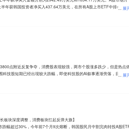
施，这里安全性反而相对较高于其他题材。近期海内外资本市场出现较大
$创业板300ETF天弘(SZ159836)$
$创业板50ETF富国(SZ159371)$
充足，能够承接大规模资金，支撑整体行情走强。
上半年获韩国投资者净买入437.64万美元，在所有A股上市ETF中排名第
...
展
以及投资海外市场的QDII基金净值都出现不同程度的波动。
)$
$创业板50ETF国泰(SZ159375)$
$创业板50ETF国泰(SZ159375)
竞赛”转向“制度化商业落地”的关键分水岭。2024—2025年智驾行业主要
F、易方达中证人工智能ETF、富国上证综指ETF上半年获净买入金额分别
)$
$创业板50ETF华安(SZ159949)$
$创业板50ETF华泰柏瑞
NOA能力下沉与整车厂智驾平权竞争为核心，2026年，产业坐标已明显
心支撑，也是板块区别于普通短线题材的关键。当前全球可控核聚变商业
和191.25万美元。
板(SZ395004)$
$创业板200ETF富国(SZ159571)$
$创业板200ET
周期，行业由“拼体验”转向“拼合规、拼安全、拼体系”；L3从试点走向有
预期，国家级人造太阳装置关键节点陆续验收，工程化落地进度不断提速
TF易方达(SZ159572)$
$创业板200ETF易方达(SZ159572)$
$创业
准体系开始形成；L4/Robota**在中美共振下迈入规模化验证阶段，商
落地的拐点。
F大成(SZ159298)$
$创业板50ETF大成(SZ159298)$
$创业板50ET
“能否低成本复制、能否跑通单车经济模型”。基于智驾大行业拐点，产业链
大幅提升了市场对极端天气及水电来水的关注度。本报告基于官方机构对
50ETF华泰柏瑞(SZ159383)$
$创业200(SZ399019)$
$创业板50E
激光雷达均有望充分受益。
民营聚变企业持续获得大额融资，多元技术路线同步推进，打破了以往单
史上厄尔尼诺/拉尼娜事件对水电站主汛期发电量影响复盘，发现：1）厄
TF华泰柏瑞(SZ159383)$
$创业板50ETF华泰柏瑞(SZ159383)$
$
从“炒概念”转向“炒落地、炒订单”，特种耐高温合金、高端焊接设备、核
期来水偏枯，反而水电站发电量总体上会受益于厄尔尼诺事件；2）2Q2
$
$创业200(SZ399019)$
$创业200(SZ399019)$
$创业板
本次央行操作的态度高于实质，当前7天逆回购的政策利率地位并未改变
业链，均迎来明确的需求增量预期。
江水电有可能迎来主汛期的发电量yoy转正。我们认为当前水电资产配置
004)$
$创业板(SZ395004)$
$创业板200ETF富国(SZ159571)$
$
宽松的流动性环境和稳定预期。新工具旨在弥合7天政策利率与隔夜为主
3800点附近反复争夺，消费股表现较强，两市个股涨多跌少，但是热点
，且2026E股息率较高。
$创业板200ETF华夏(SZ159573)$
$创业板200ETF华夏(SZ159573)
助隔夜操作当日到期、不形成余额的灵活性，在季末更精准地实现流动性
外围科技股短期已经出现较大跌幅，即使科技股的AI叙事逐渐旁落，目前的
...
展
海量电力需求，进一步强化了可控核聚变“终极能源”的长期价值。全球科技
0)$
$创业板200ETF南方(SZ159270)$
$创业板200ETF南方
是政策利率新锚，取决于后续的操作频率和利率披露方式，本次只公布数
短期内注意指数的追空风险。接下来注意上证指数能否在3800点之上稳
业锁定长期电力供给，让市场对核聚变商业化的必要性和紧迫性认知大幅
提速，AI服务器、消费电子两大赛道均出现规模化落地产品。算力侧，神
易方达(SZ159572)$
$创业板200ETF银华(SZ159575)$
$创业板
仍将其定位为短期流动性管理工具。整体看，本次操作宽货币信号清晰，
、曙光数创兆瓦级金刚石铜浸没液冷整机柜已批量商用，Akash金刚石冷却
创业板300ETF天弘(SZ159836)$
$创业板50ETF大成(SZ159298)$
$
幅度。
反弹，科创50也是跌破半年线后跟随拉升，这也说明有资金开始低位抢
费端微星游戏显卡、联想AI轻薄本、高端PC水冷头均导入金刚石复合散热
$创业板50ETF华泰柏瑞(SZ159383)$
$创业板50ETF华泰柏瑞
集体拉升，还是点兵点将优质标的先拉升。现阶段随时都会出现大涨或者
化+资金轮动的短线题材行情，盘面呈现脉冲式拉升、轮动速度快的特征
也有望配套金刚石导热材料。伴随AI高算力硬件持续迭代，金刚石高导热
好了！接下来注意创业板指数能否在3350点之上稳住。
持续性需要后续成交量和新利好持续验证。
的具备长期投资价值。
炒作：政策常态化审批、工程化进度提速、资本持续入局三大核心逻辑均
长板块深度调整，消费板块扛起反弹大旗】
，还是横盘为主的走势，总给人一种恒久必跌的担心，科技避险资金一部
业链已经从边缘题材，升级为A股未来产业的核心主线之一，后续细分设
跌幅超过30%，今年前7个月9次熔断，韩国股民月中割完肉转投A股ET
另一部分资金选择大消费路线，基本都是一波流行情，还是很难参与。20