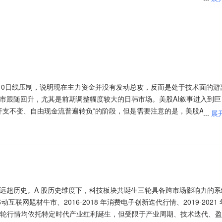
科技指数正处于一个复杂的筑底阶段。
体，PCB板，新能源汽车，OLED，有色金属； 主力净流入概念板块前
人工智能，光通信； 主力净流入个股前十：中际旭创、新易盛、天孚通信
、工业富联、永鼎股份、长电科技、寒武纪
基础设施，没有算电协同就没有国产算力的高质量发展。中国的能源体系
10日线压制，说明现在主力资金并没有发动总攻，反而是处于技术面的游
间，不受电网排队并网约束，每单位CAPEX可更高效地转化为实际算力
股市跟随回升，尤其是前期调整幅度较大的日韩市场。美股AI叙事进入到巨
中心耗电量为8000亿度电，基于此指引预测中国数据中心“十五五”时期增
开支不变、自由现金流普遍转负”的阶段，但是需要注意的是，美股AI的牛
...
展
为10.7万亿元。算电协同分为数据中心园区内外两侧，作为耦合电力与算力
日元汇率两日内从近40年低点急弹至157.40。接下来注意上证指数能否在
2万亿元。算电协同投资“十五五”CAGR约42%，迎来加速成长阶段。
产品“风向”已经悄然变化。近期，在科技主题基金持续上新的同时，红利
，这与科创50指数拖累有关，上周五的科技股大幅度普涨，到了本周一
品供给结构较此前更加均衡。随着市场进入半年报业绩验证阶段，资金配
追涨者都会觉得“难受”。当日本被迫抛售美债捍卫本币，叠加科技巨头从
兑现，市场风格出现再平衡迹象。公募机构在继续把握科技成长主线的同
金融体系赖以运行数十年的日元套利逻辑正在崩塌，考虑到美股并未出现
品，产品矩阵攻守兼备，以满足不同资金的配置需求。
度远超历史。A 股历史维度下，科技板块共诞生三轮具备跨市场影响力的系
要注意美股科技股反弹后回落的风险。接下来注意创业板指数能否在330
移动互联网题材牛市、2016-2018 年消费电子创新迭代行情、2019-2021 
轮行情均依托特定时代产业红利诞生，但受限于产业周期、技术迭代、盈
与者，也是SpaceX“航天—连接—AI”战略的重要组成部分。公司依托