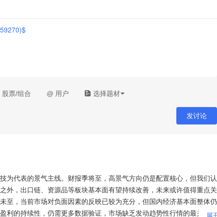
9270)$
股票/组合
@
用户
选择题材
发讨论
技为代表的景气主线。财报季将至，高景气方向仍是配置核心，但我们认
之外，出口链、资源品等板块基本面有望持续改善，未来或许值得重点关
未至，当前市场对负面因素的反映已较为充分，但国内经济基本面整体仍
盈利的持续性，仍需更多数据验证，市场缺乏发动趋势性行情的最关键驱
...
展