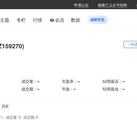
申请认证
格隆汇公众号矩阵
主题
专栏
行情
会员
数据
159270)
+自
成交量 :
--
市盈率 :
--
52周最高 :
--
成交额 :
--
市值 :
--
52周最低 :
--
月K
0%
成交量: 0
成交额: 0