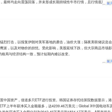
，最终均走向震荡回落，并未形成长期持续性牛市行情，且行情底层逻辑
...
展
Grok模型及Cursor开发者入口，初步形成“算力—数据—模型—应用”闭环。x
在本质性差异，不可简单对标。
特征，中期增长将主要来自算力租赁与Cursor，Grok4.5模型及应用的
落地，叠加存量可转债集中退出形成的市场供给缺口，A股可转债市场迎来密
软件，军工，新能源汽车，汽车零部件，传媒； 主力净流入概念板块前
显加快。Wind数据显示，以发行公告日为统计口径，截至8月2日，202
阿里巴巴概念股，大数据； 主力净流入个股前十：蓝色光标、新易盛、
，累计募资规模达573.32亿元，同比显著增长。东源投资首席分析师刘
27亿美元，但AI原生收入不足5亿美元，商业化进度与基础设施投入仍存
科技、农业银行、科大讯飞、长川科技、同花顺
现以下特征：一是总量维持高位，上半年已发行47只，募资超500亿元，
力租赁与Cursor的增长，其中算力租赁业务订单规模达800亿美元，是x
突破千亿元。二是在发行节奏方面，三季度或迎密集上市，四季度随年报
业处于技术与商业双重拐点，看好具备订单和交付能力的AI基建厂商，以
猛烈打击，以报复伊朗对美军基地的袭击，油价大涨；隔夜美联储议息会
统钨制作存储字线的消息，带动国内钼相关产业板块走强。年内钼铁价格
构向科创倾斜，科创板及专精特新企业占比提升，契合再融资新规对科技
值的AI应用投资机会。后续重点跟踪商业化产品形态、模型厂商竞争格局
鹰派，以及对物价的担忧。受此影响，美股延续下跌，但大宗商品市场影
元上方，为近三年首次。当前“钼代钨”技术落地，虽已形成一定市场需求，
的格局与经济结构一致，预计短期内难以改变。
数相关上市公司业绩拉动有限。不过从长远看，钼金属已从传统“钢铁周
...
展
的战略核心材料”，实现从“传统周期工业金属”向“高端半导体战略材料”的
制造、风电设备等概念是资金净流入的主要参与板块，玻璃玻纤、半导体
全球资本市场，A股近期也明显受到冲击，这导致本该近期出现的超跌反
高位震荡”格局。
对较大的板块。骑牛看熊发现不同于以往偏概念性的政策喊话，本次政策
既没有选择跟风外盘，也没有选择走自己的路，反而选择最看不懂的横盘
扰动因素较多，建议多看少动，尤其注意韩国市场走势，激进投资者仍可
核电项目审批重启，传统核电工程、设备、零部件企业率先受益；另一方
外盘出现调整，A股又是新低的节奏，所以这个位置去做银行、蓝筹等红
$创业200(SZ399019)$
$创业200(SZ399019)$
$创业板(SZ395004)$
，100家房企拿地总额3360.0亿元，同比下降33.7%，降幅较上月收窄6.
”未来产业重点方向，专项经费与工程预算持续加码，标志着行业从“前沿
垫，一旦跌起来谁都扛不住！居民到期存款再配置、机构资金增厚收益需
1)$
$创业板300ETF天弘(SZ159836)$
$创业板300ETF天弘
度持续，5月以来深圳新政效应带动明显，而房企销售端亦有边际改善，
化建设的新阶段，彻底打开市场中长期想象空间。
显，共同推动成长派“固收+”基金规模大增。
天弘(SZ159836)$
$创业板300ETF天弘(SZ159836)$
$创业板50ET
额同比降幅连续四月收窄。2026年上半年，100家房企全口径新增货值
TF华安(SZ159949)$
$创业板50ETF华泰柏瑞(SZ159383)$
$创业
收窄，主要是6月核心城市土拍热度较高，越秀地产、华润置地、保利发展位
整，整体位置偏低，筹码结构干净，没有大量套牢盘，具备极佳的短线炒
置中国资产，借道多只ETF进行投资。韩国证券存托结算院数据显示，港
线附近明显有资金在阻击，前期大跌的科技股成为了急先锋，现在的关键
ETF南方(SZ159270)$
$创业板200ETF易方达(SZ159572)$
$创业
政策利好密集落地，成为**和短线资金集中抱团的核心方向，早盘资金快
体ETF上半年获净买入金额最多，达4239.46万美元；Global X中国电动车
续跌，暂时还看不出新的投资主线，不过可以看到的是跌幅较大，多数上
创业板300ETF天弘(SZ159836)$
$创业板300ETF天弘(SZ159836)$
出强势领涨行情。同时，板块涵盖高端装备、特种合金、核电线缆、压力
上半年获净买入金额分别为2942.49万美元和1834.17万美元。A股市场方