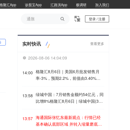
格隆汇App
诊股宝App
汇路演App
极调研
加入我们
通胀

登录 / 注册
通胀
选
实时快讯
查看更多
2026-08-06 14:04:10

格隆汇8月6日｜美国6月批发销售月
14:00
率-3%，预期2.2%，前值由3.40%修
正为3.5%。
绿城中国：7月销售金额约54亿元，同
13:58
比增8%格隆汇8月6日｜绿城中国(390
0.HK)公布，今年首7个月，合同销售
金额约655亿元，同比减少23.57%；
海通国际张忆东最新观点：行情已经
13:57
其中归属于绿城集团的权益金额约451
基本确认底部区域 并转入缩量磨底和
亿元。合同销售面积约200万平方米，