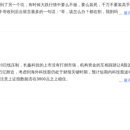
真实业绩落地的标的，将迎来持续的估值修复与业绩增长机会。
现强势，带动A股市场走强。受此推动，约七成权益类保险资管产品实现正投
到了另一个坑，有时候大跌行情中要么不做，要么装死，千万不要装高手
为代表的科技股作为行情核心主线地位，新动能向上和旧动能向下的K 型结
露，公募机构对绩优股的布局也随之曝光。绩优公司历来是公募机构重点
权益类保险资管产品投资回报呈现分化态势，科技主题产品表现亮眼，而
牛哥收到后台留言最多的一句话：“哥，该怎么办？都在割，我割吗？”我
...
展
之后的阶段性缩小，科技股上涨趋势未变，随着技术更迭和投资不断释放
良好业绩的公司得到了公募机构的提前布局。公募机构认为，在接下来的
期政策落地引爆情绪、资金高低切换提供盘面动力，中长期产业技术迭代
nd数据显示，2026年上半年，在有年化回报数据的约180只权益类保险
退出永远别做了，要么扛一扛直到自己真的放弃！今年可谓是所有行业、
。
业绩持续高增长或改善的领域展开，投资逻辑正进一步转向业绩兑现。
。短期看是短线题材博弈行情，中长期看是行业基本面拐点带来的趋势性
120只，占比约七成。从年化回报排行榜来看，科技主题产品明显跑赢其
发现指数还没怎么跌，所以你会发现媒体不断喊多，投资者天没亮就去商
落地进度、核心技术工程化突破以及产业链订单释放情况。
$创业
补饥！
可笑的是1个月的时间把全年涨幅全部抹去，直接出现“牛转熊”的走势，从
休闲食品等概念是资金净流入的主要参与板块，玻璃玻纤、电子化学品、
转空了的，这种极端行情是最可怕的。8月份是反弹还是反转并不重要，
大的板块。骑牛看熊发现近期促消费顶层政策持续发力，多重产业利好密
一轮价格调整。近日，芯联集成、斯达半导、扬杰科技、聚辰股份等多家
体爆发，食品饮料、白酒、文旅、乳制品等细分赛道全线走强，多只个股
资金套牢了就真的是新一轮大跌开始了，7月份已经有超过30%的机构全
支撑。多部委相继出台消费提振规划，大宗消费品以旧换新配套细则逐步
格上调幅度为15%至25%。“国内多家功率模拟半导体公司在2月至5月
300(SZ399012)$
$创业板(SZ395004)$
$创业板200ETF富国
呈现明显的结构性分化，高位科技、半导体成长赛道持续震荡回调，估值拥
低位非科技股，带来短周期的K 型缺口收敛，但中周期来看，这种收敛只
收入、稳消费预期、优化市场供给的长效扶持，有效化解居民消费顾虑，
会开启新一轮涨价，部分企业不再单独下发正式书面涨价函，仅通过商务
易方达(SZ159572)$
$创业板200ETF易方达(SZ159572)$
$创业板
升温。在市场不确定性加剧的背景下，资金开启大规模高低切换，从高波
衡可能要到两年以后的本轮科技投资周期逐步释放之后，人工智能上游投
给客户发出了下半年涨价的邮件，超过20家国内外半导体公司在上半年发
10日线压制，长鑫科技的上市没有打倒市场，机构资金的互相踩踏让A股
业板50ETF大成(SZ159298)$
$创业300(SZ399012)$
$创业板
续涌入业绩稳健、抗跌性强的大消费防御赛道。从盘面数据来看，科技板
 改造进入全面铺开阶段。
$创业200(SZ399019)$
$创业300(SZ399012
司均宣布了新一轮涨价通知。细看各家公司的涨价通知函，成本上涨、AI
万亿附近，考虑到海外科技股仍处于财报关键时期，预计短期内科技股波
易方达(SZ159572)$
$创业板200ETF南方(SZ159270)$
$创业板
等消费板块资金净流入显著，成为当日市场资金的核心避风港，直接推动
清，行业监管政策落地收尾，行业不确定性完全解除，酒店、餐饮、旅游
200ETF富国(SZ159571)$
$创业板200ETF富国(SZ159571)$
$创
注意上证指数能否在3800点之上稳住。
创业板50ETF国泰(SZ159375)$
$创业板50ETF华安(SZ159949)$
$
...
展
接的盘面驱动逻辑。
，叠加政策对服务消费的扶持导向，细分板块联动走高，带动大消费整体
$创业板200ETF银华(SZ159575)$
$创业板200ETF银华(SZ159575)$
创业板50ETF国泰(SZ159375)$
$创业板50ETF富国(SZ159371)$
0)$
$创业板200ETF南方(SZ159270)$
$创业板200ETF易方达
太惨了，前一日的反弹还没有捂热就出现大跌下行，这也表明今年前7个
.26%，深成指低开0.08%，创业板指高开0.19%，两市个股开盘涨多跌
泰(SZ159375)$
$创业板50ETF国泰(SZ159375)$
$创业板200ET
号，监管“喊多”以后个股下跌幅度更大，只不过一些前期大跌个股有所反
金走势很大程度上受到美股的影响，黄金市场目前遭遇加息预期快速上行
LCC概念、影视院线等板块表现较强，油气开采、产业互联网、IT设备等
积极经营信号，板块基本面回暖趋势明确，彻底扭转前期悲观预期。食品
TF富国(SZ159571)$
$创业板200ETF南方(SZ159270)$
$创业板
的盘面较多，但是科技股的集体下跌说明割肉盘涌出。机构可不是普通投
美伊问题出现真正的缓和，金市场参与价值不大。接下来注意创业板指数
，均瑶健康直线涨停，一鸣食品2连板，欢乐家20%涨停，骑士乳业、熊
0亿元大额股份回购计划，彰显企业对自身长期发展的信心；啤酒赛道业绩与
业板50ETF国泰(SZ159375)$
$创业板50ETF华安(SZ159949)$
$创
，他们也会选择伺机而动。从资产配置角度来看，抓住弹性品种的趋势性
577.2万头、环比下降2.2万头，维持较快去化水平。近期多地散奶价格
预增25%-35%，青岛啤酒集团拟不低于1.5亿元增持股份。
破市场预期，随着股价上涨估值维持较低的水平，龙头公司的估值泡沫并
，利好龙头液奶竞争格局改善。
置。