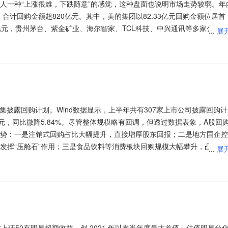
酵，行业盈利韧性凸显，乳制品等必选消费原材料价格企稳，行业利润率
人一种“上涨很难，下跌随意”的感觉，这种盘面也说明市场走势较弱。年
板，国安股份一字涨停，绿盟科技、启明星辰等涨幅靠前，英伟达宣布与
善、回购增持等利好，逐步验证消费板块基本面触底回升，成为资金入场
，合计回购金额超820亿元。其中，美的集团以82.33亿元回购金额位居首
线，用了不足1个月的时间最大跌幅1100多点，这种跌幅也创出了历史单
、A股市场波动加剧的背景下，外资机构密集发布观点，明确看好中国股
工智能联盟，推动人工智能安全与保障。创始成员为云计算、网络安全、
亿元，贵州茅台、紫金矿业、海尔智家、TCL科技、中兴通讯等多家公司
...
展
外盘科技股大跌超过50%幅度，也可以说是A股杀估值，但你要明白一个
级上调至“超配”，并将中国市场视为新兴市场资本轮动的首选目标；渣打
研究领域的领导者。人形机器人概念反复活跃，明新旭腾3连板，宇环数
注意上证指数能否在3800点之上稳住。
跌50%就回到了起点！”从存量思维向远期空间估值切换，市场通过AI巨头
。外资机构一致看多的背后，是上半年中国宏观经济所展现出的韧性，以
，智元创新已正式启动赴港上市流程，系人形机器人赛道又一重大资本动
估值回落至历史低位区间，板块估值性价比优势凸显。相较于高位拥挤的
场空间，且对未来几个季度订单能见度较高，市场对未来确定性收益可以
持续释放的吸引力。
器狗Unitree As2，仅18公斤可载人行走。
出清，下行风险极低，具备极强的估值修复属性。从机构持仓来看，二季
看来前面这根大阳线下周可能保不住，依然还是年线附近反复震荡筑底的
来的较高股息率行业具有较好的配置价值，可以作为配置的辅助品种。重
置比例处于偏低水平，板块存在明显的持仓回补、估值修复行情契机。在
价格影响较大，注意观察地缘政治走向，科技股回落，两市震荡行情依旧
及材料、商业航天、机器人等核心赛道。
食品、财税数字化等概念是资金净流入的主要参与板块，通信设备、元器
$创业200(SZ399019)$
$创业
翻红，盘面出现巨震，看来连续下跌后机构资金开始忍不住出手了。特朗
低位估值优势吸引大量配置型、长线资金进场，推动板块整体抬升。
绪，预计指数短期内仍有回踩前期低点的风险，建议场内资金做好风控。
相对较大的板块。骑牛看熊发现政策明确分层落地节奏，2026-2027
95004)$
$创业板(SZ395004)$
$创业板(SZ395004)$
$创业板
，海外科技股继续震荡。外围市场科技股波动继续影响A股走势。虽然盘
0点之上稳住。
业模组等硬件配套，短期基建端企业率先受益；2028年后逐步向工业软件
创业板300ETF天弘(SZ159836)$
$创业板300ETF天弘(SZ159836)$
幅仍较大，尤其是科技股含量较高的双创指数。午后注意上证指数能否在
密集披露回购计划。Wind数据显示，上半年共有307家上市公司披露回购计
费板块上涨提供良好资金环境。7月29日-31日央行连续开展逆回购操作
域渗透，形成短期有业绩、中长期有弹性的成长格局。此外，中小企业数
$创业板50ETF华安(SZ159949)$
$创业板50ETF华安(SZ159949)$
9亿元，同比微降5.84%。尽管整体规模略有回调，但透过数据表象，A股回
场资金面充裕、利率平稳，有效提振整体市场风险偏好。宽松的流动性环境
)$
龙头平台企业下沉服务中小制造企业，落地“小快轻准”数字化解决方案，
$创业板(SZ395004)$
$创业板200ETF富国(SZ159571)$
$创业
势：一是注销式回购占比大幅提升，直接增厚股东回报；二是地方国企控
值修复型板块行情，低位的大消费板块充分受益于流动性红利，叠加各类
利从顶层规划转向实体落地。
创业板200ETF南方(SZ159270)$
$创业板200ETF南方(SZ159270)$
逾2%，再到拉升翻红，盘中巨震也带动科技股出现拉升行情。从历史经
发挥“压舱石”作用；三是食品饮料等消费板块回购规模大幅攀升，凸显管
...
展
。
半年业绩预告密集出炉，券商等市场重要机构对上市公司也加大调研力度，掘
$创业板200ETF南方(SZ159270)$
$创业板200ETF南方(SZ159270)
目前局势发展到伊朗对美军发动突然袭击的地步，美伊问题仍有较大不确
上市公司密集地大手笔回购，并非短期行情催化下的阶段性现象，而是政
7月以来已有近540家上市公司接待机构调研，其中超110家公司预计上半
合后的新模式具备更强的盈利属性和技术壁垒：一方面，AI技术解决了传统
72)$
$创业板200ETF易方达(SZ159572)$
$创业板200ETF银华
整之后存在反弹需要，预计工业品仍有较大波幅，注意风控。午后注意创
生的长期趋势。上市公司正以真金白银向市场传递“公司价值远高于当前
轮动+中期政策托底+长期基本面修复+低位估值修复+流动性宽松的多维
的获得机构密集关注。近期A股进入调整阶段，对于后市走势，在政策支
落地”的痛点，大幅提升制造业数字化改造的性价比，下游企业付费意愿显
成(SZ159298)$
$创业板50ETF富国(SZ159371)$
$创业板50ETF
。
融资相协调”的资本市场新生态正加速成形。
$创业200(SZ399019)$
$创业300(SZ399012)$
$创业
是板块估值与业绩双击的修复性行情，后续随着消费复苏持续落地、企业
景下，未来市场情绪或逐步修复。对于科技板块，需要在波浪式前进中把
落地产品迭代，多家龙头企业已建成“行业数据集+垂直大模型+工业智能
泰(SZ159375)$
$创业板50ETF华安(SZ159949)$
$创业板50ETF
95004)$
$创业板200ETF富国(SZ159571)$
$创业板200ETF银华
修复空间。
备配置价值，此外进入“击球区”的黄金也值得关注。
$创业200(SZ399019)$
$创业板(SZ395004)$
$创业
阵，实现技术落地与商业化变现闭环，彻底摆脱纯题材炒作，进入技术兑现
华泰柏瑞(SZ159383)$
银华(SZ159575)$
$创业板300ETF天弘(SZ159836)$
$创业板300E
ETF富国(SZ159571)$
$创业板200ETF华夏(SZ159573)$
$创业板
要的结构性增量，推动AI场景PCB升级为高多层、高密度、高速、低损耗和
ETF天弘(SZ159836)$
$创业板50(SZ399673)$
$创业板50ETF华安
采、电信服务等概念是资金净流入的主要参与板块，工业金属、贵金属、
创业板300ETF天弘(SZ159836)$
$创业板50(SZ399673)$
$创业板
上证50有明显超额收益，创 2021 年以来半年度最大差值。估值明显分