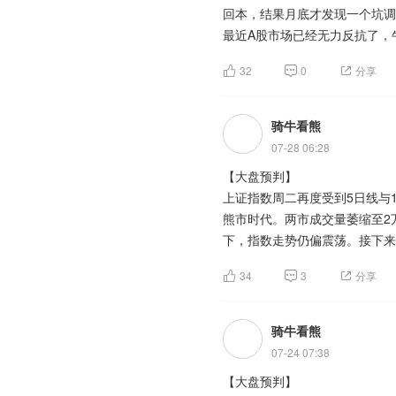
备、新材料、核心零部件等具备
2026年上半年，科技板块表
回本，结果月底才发现一个坑调
年下半年，依然坚定看好AI 
随着A股上市公司半年报持续披
回报。但在结构性行情演绎下，
最近A股市场已经无力反抗了，
未来一段时期内会出现缺口扩大
捉的投资机会，多家上半年取得
可控核聚变领涨两市，核心是短
利类主题产品表现相对黯淡。Wi
都是统一回复，这个位置你要么
科技股会出现阶段性调整的状况
资中，行业关注线索围绕半年报
商业化预期夯实估值的多重共振
产品中，实现正投资回报的超过
32
0
分享
块、个股都杀了一遍，结果你会
会，后续可重点跟踪核电项目
类型。
排队买面条，不然晚上只能喝水
创业板指数在7月大涨大跌，最
题材板块中的游戏、教育培训、
200(SZ399019)$
骑牛看熊
没有哪一轮牛市转熊市一个月就
导体等概念是资金净流出相对较
7月起，全球半导体行业迎来新
骑牛看熊发现大消费板块迎来集
键是不要继续下跌了，否则机构
落地，为板块行情提供坚实政策
07-28 06:28
导体公司向客户发出了涨价函，价
$创业300(SZ399012)$
$创业
停、相关ETF大幅走高。市场
利润为负数了。资金会短暂涌向
地，政策从短期消费补贴转向提
(SZ159571)$
布了第一轮涨价函，下半年也都
【大盘预判】
$创业板200ETF
度处于高位，资金避险需求大幅
阶段性小级别，缺口真正出现平
开消费行业增量空间。
50ETF大成(SZ159298)$
件告知客户调价安排。”其已经
上证指数周二再度受到5日线与
$创
动、高估值的成长板块出逃，持
周期增速见顶,对其他行业的AI
(SZ395004)$
了第一轮涨价函。目前，相关公
熊市时代。两市成交量萎缩至2
$创业板200ETF
遭遇明显资金流出，而食品饮料
同时，文旅消费领域利空彻底出
$创业板(SZ395004)$
$创业板
300ETF天弘(SZ159836)$
求爆发是调价的核心诱因。
下，指数走势仍偏震荡。接下来
$
块集体走强，也是本次大涨最直
200ETF易方达(SZ159572)$
服务消费赛道迎来估值修复契机
板50ETF富国(SZ159371)$
$
情。
$创业板200ETF南方(SZ15927
34
3
分享
创业板指数周二又崩了，科技股
三大指数开盘涨跌不一沪指高开0
(SZ159572)$
$创业板50ETF国
上证指数探底始终没有明确的信
三大指数全面熊市行情确定。黄
少，题材板块方面教育培训、M
国(SZ159571)$
消费细分赛道龙头企业密集释放
$创业板200E
弹，所以本周两市个股涨多跌少
压力，预计实质性缓解需要等待
骑牛看熊
块表现较差。乳业概念表现活跃
50ETF大成(SZ159298)$
料领域，海天味业推出10-2
$创
者拿着几千亿的资金每天换板块
否在3400点之上稳住。
乳品等纷纷跟涨，6月奶牛存栏量
07-24 07:38
50ETF华泰柏瑞(SZ159383)$
持利好共振，燕京啤酒上半年净利
会，尤其是核心公司订单不断突
涨，肉奶共振推动原奶周期向好
【大盘预判】
明显，作为核心配置品种长期配