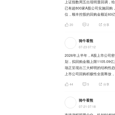
此外，白酒龙头提价预期持续发
上证指数周五出现明显回调，给
【淘金计划】
信息安全概念活跃，天融信2连
复潜力释放。个股层面的业绩改
已有超800家A股公司实施回购
创业板指数从历史新高到跌破年
近日，在全球股票市场显著回调
个创始成员共同成立开放安全人
核心基本面支撑。
位，顺丰控股的回购金额近60
最大跌幅，这波下杀你可以说是
下半年表现。花旗将中国股票评
业软件、开源基金会和人工智能
购金额都在10亿元以上。接下来
理：“一只股票上涨100%，下
维持对中国股票市场的超配立场
涨停，埃斯顿、光洋股份等跟涨
20
2
分享
经过前期持续调整，大消费整体
支出计划可以测算出未来几年市
人工智能、生物科技等创新领域
作。此外宇树科技发布新款轻量化机
技赛道，消费板块估值泡沫充分
创业板指数周五出现破位下行，
较高估值。随着非科技股调整带
公募等主流资金对大消费板块配
术走势。短期内油价对全球资产
骑牛看熊
关注：AI 算力、半导体设备
题材板块中的产业互联网、休闲
上证指数周三高开低走后又拉升
策与基本面双重改善的催化下，
叠加长鑫上市前市场偏紧张的情
300(SZ399012)$
件、玻璃玻纤等概念是资金净流出
$创业板(SZ3
07-23 07:12
继续对伊朗展开威胁，油价反弹
下来注意创业板指数能否在350
200ETF银华(SZ159575)$
点倾斜工业5G、算力基建、工
$
上看个股仅半数下跌，但指数跌
2026年上半年，A股上市公司
市场整体流动性持续宽松，为消
业板50ETF国泰(SZ159375)$
数字孪生、智能平台等高毛利领
3800点之上稳住。
划，拟回购金额上限1105.0
日投放6000亿元流动性，市
业板50ETF华泰柏瑞(SZ159383
化赋能专项行动持续深化，推动
场正呈现出三大鲜明的结构性趋
稳住了大盘整体情绪，更利好估
【淘金计划】
200ETF华夏(SZ159573)$
开行业规模化落地空间，政策红
$
创业板指数周三早盘从高开到跌
上市公司回购积极性全面释放，
好共振，最终走出集体大涨行情
7月A股上市公司2026年上
业板200ETF南方(SZ159270)$
看，特朗普的威胁毫无效果，且
层对公司价值的认可。今年以来
绩优股机遇。Wind数据显示，
相较于传统工业互联网，AI融
$创业板200ETF易方达(SZ1595
44
5
分享
性。但考虑到海外科技股连续调
制度改革与市场生态转型共同催
本次大消费大涨是短期资金避险
利润同比增长，部分业绩高增标
(SZ159575)$
字化改造“重投入、低效率、难
$创业板50ETF大
板指数能否在3350点之上稳住
价”的强烈信号，一个“投资和
行情，并非短期脉冲式上涨，而
以及科技产业趋势仍在发展的背
(SZ159375)$
提升；另一方面，上市公司持续
$创业板50ETF国
300(SZ399012)$
$创业板(SZ3
骑牛看熊
绩逐步兑现，板块仍具备持续
投资节奏，消费板块开始逐步具
(SZ159949)$
台+场景应用”的一体化产品矩
$创业板50ETF
(SZ159575)$
$创业板200ETF
300(SZ399012)$
$创业板200
07-21 07:18
业绩落地的估值重塑阶段。
天弘(SZ159836)$
算力需求正成为PCB行业最重
$创业板300
200ETF华夏(SZ159573)$
题材板块中的地面兵装、油气开
$
市场涨幅明显分化，科创50相对