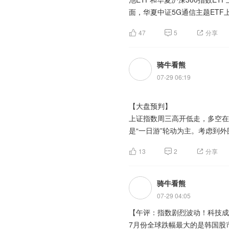
公司开始增值、回购等等助力措
业板300ETF天弘(SZ159836)$
器等多个细分分支，产业链标的
面，华夏中证5G通信主题ETF
动，投资A股的主动权益类基金
$创业板50ETF国泰(SZ159375
2026年是中国智能驾驶从“功能
此外，华夏国证半导体芯片ET
$创业200(SZ399019)$
$创业板50ETF华安(SZ159949
L2+高阶辅助驾驶的快速渗透、
47
5
分享
中长期产业预期是本轮行情的核
290.11万美元、263.40万美元
(SZ159383)$
$创业300(SZ399012)$
$创业
至三条主线并行：L2进入强监管
竞赛加速，国内技术迭代持续超
国(SZ159571)$
$创业板200E
商业化，责任边界、准入机制和标
行业正式迎来从科研试验到工程
骑牛看熊
50(SZ399673)$
$创业板50ET
判断标准从“能否跑起来”转向
南方电网负荷提前创历史新高，
华泰柏瑞(SZ159383)$
$创业板
07-29 06:19
赛道robota**、智驾芯片、
同时，行业资本布局全面提速，
国不同地区主汛期降雨预测和历
华安(SZ159949)$
$创业板50E
技术路径的局限。市场资本开始
尼诺事件并不完全代表当年主汛
板50ETF华泰柏瑞(SZ159383)
央行首次开展隔夜逆回购操作，
【大盘预判】
力容器、核级线缆等核心配套产
来高频出库流量数据不好的雅砻
(SZ395004)$
$创业板(SZ395
央行有意在半年末关键时点维护
上证指数周三高开低走，多空在
价比突出，估值处于历史较低水平
业板200ETF华夏(SZ159573)$
市场交易之间的期限错配，并借
是“一日游”轮动为主。考虑到
此外，AI算力高速发展带来的
$创业板200ETF南方(SZ15927
峰填谷。其究竟是阶段性工具还
跌斜率也有技术性修复的需要，
头持续布局聚变能源，为算力产
金刚石散热材料商业化进程持续
(SZ159270)$
$创业板200ETF
13
2
分享
量、不公布利率，表明央行当前
升，持续推高板块估值预期。
达、AMD金刚石散热AI服务器
300ETF天弘(SZ159836)$
$
意义更多在于政策态度而非利率
创业板指数周三跌破年线后有所
GPU服务器斩获大额订单；消
业板50ETF华安(SZ159949)$
只不过从反弹力度来看，并不是
骑牛看熊
短期来看，本次行情属于政策催
案。英特尔新一代服务器处理器
(SZ159383)$
跌走势，关键就看大家心脏好不
短线博弈属性较强，单日爆发后
料替代空间广阔，产业链相关标
07-29 04:05
但从中长期来看，行情并非单纯
【午评：指数剧烈波动！科技成
上证指数并没有明显的反转迹象
备持续性，意味着可控核聚变产
7月份全球跌幅最大的是韩国股市
进入到金融股中寻找红利机会，
【淘金计划】