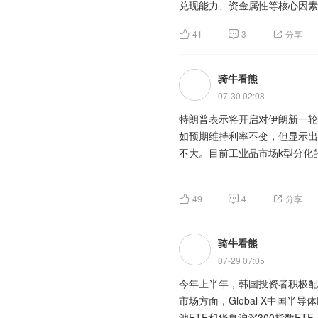
兑现能力、资金属性等核心因素
Colossus集群、X实时数据、
本轮2024 至今的科技长牛存
【淘金计划】
当前呈现“基建一线、模型二线”的
41
3
分享
随着2026年再融资新规优化
化潜力仍待验证。
主力净流入行业板块前五：国产
发行窗口期，一级市场供给节奏明
人工智能，数字经济，机器人，
骑牛看熊
年以来已有48只可转债公开发行
当前公司算力基建资本开支达1
万维、深信服、金山办公、网宿
判断，下半年可转债发行或将呈
07-30 02:08
显错配。公司增长将主要依赖其算
备项目充足，全年发行规模有望
增长的核心动力。当前大模型产
特朗普表示将开启对伊朗新一轮
近期部存储芯片厂商以钼替代传
计启动而自然回落。三是发行结
能够率先兑现用户增长与商业价
如预期维持利率不变，但显示出
位运行，于近日吨价达到30万
新的定向支持导向。
变及收入利润增长曲线等。
不大。目前工业品市场k型分化
供给体量极小且高度集中，对多
属品”蜕变为“半导体+高端制造
题材板块中的可控核聚变、电机
韩国去杠杆引发的持续大跌扰乱
切换，价格有望维持“中枢上移+
存储芯片等概念是资金净流出相
49
4
分享
上证指数给人一种游离的感觉，
延后。考虑到短期内市场受到的
备极强的落地性：一方面常态化
荡，这种盘面是最可怕的，一旦
注指数大跌之后的短多机会。
中指研究院指出，2026年上半年
政策将可控核聚变纳入“十五五
标的看似安全，实际上没有利润
$创业板200ETF富国(SZ15957
骑牛看熊
百分点。京沪等核心城市市场热
研”正式迈入工程化落地、规模
释放，叠加成长赛道贝塔收益凸
(SZ159836)$
$创业板300ETF
售表现和市场热度带动下拿地金
07-29 07:05
华安(SZ159949)$
$创业板50E
下降33.4%，降幅较1—5月
可控核聚变板块前期持续横盘调
今年上半年，韩国投资者积极配
创业板指数本周有止跌迹象，年
300(SZ399012)$
$创业板200
前三。
基础。叠加板块题材辨识度高、
市场方面，Global X中国半导
于科技是真反转还是反弹一下继
200ETF银华(SZ159575)$
$
流入，带动板块脉冲式拉升，走
池ETF和华夏沪深300指数ETF