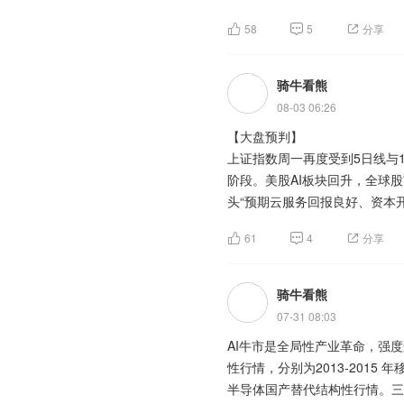
力。当前港股市场，尤其是恒生
58
5
分享
主力净流入行业板块前五：半导
华为产业链，5G，国产芯片，
骑牛看熊
京东方Ａ、兆易创新、协创数据
08-03 06:26
【大盘预判】
算电协同是国产算力扩容的关键
上证指数周一再度受到5日线与
为国产算力提供广袤的可扩容空
阶段。美股AI板块回升，全球
家能源局指引2030年中国数据
头“预期云服务回报良好、资本
模为78.5GW，对应资本开支
市“一半靠信仰、一半靠资金”，
要手段，预测对应总投资规模约为
61
4
分享
3800点之上稳住。
公募基金发行市场依旧火热，但
创业板指数周一出现萎靡的态势
骑牛看熊
固收等防御型产品明显扩容，产
集体下跌，不管是持有者，还是
逻辑正由主题交易逐步转向业绩
07-31 08:03
蓄供给者转为信贷消耗者，全球
时，也加快布局红利等低波动产
AI牛市是全局性产业革命，强
正意义上的调整，目前阶段仍需
性行情，分别为2013-2015 年
之上稳住。
半导体国产替代结构性行情。三
xAI是全球AI模型产业的重要参