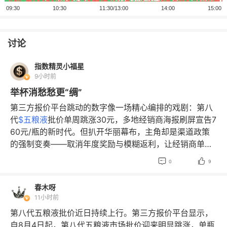
讨论
指数精灵小福星
9小时前
举杯消愁愁更“绸”
第三方报价平台跳动的数字像一场精心编排的戏剧：第八
代
$五粮液
批价单周跳涨30元，多地经销商海报刷屏宣告7
60元/瓶的新时代。但扒开华丽幕布，主角却是渠道政策
的强制变奏——取消年度奖励与模糊返利，让经销商单瓶
进货成本暴增50元。这哪里是消费复苏的颂歌，分明是厂


0
9
家与渠道的疼痛传导游戏。 终端市场正在上演荒诞双簧：
郑州百荣市场整箱报价单日飙升90元，而淘宝官方店铺的
春木呀
830元标价下暗流涌动。华致酒行765元的实际成交价像
11小时前
一盆冷水，浇透了批价上涨的幻象。更刺痛的是，经销商
第八代五粮液批价近日持续上行。第三方报价平台显示，
卖一瓶仍亏损百元——成本900元与批价745元之间的鸿
自8月4日起，第八代五粮液市场批价迎来明显跳涨，单瓶