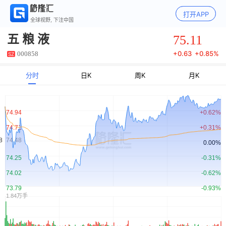
打开APP
全球视野, 下注中国
75.11
五 粮 液
+
0.63
+
0.85%
000858
SZ
分时
日K
周K
月K