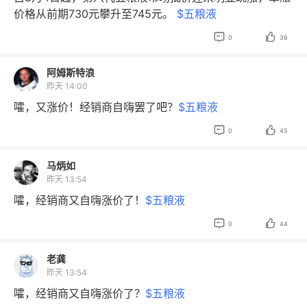
沟，比茅台1935提价的野心更难以逾越。 行业的病灶早
价格从前期730元攀升至745元。
$五粮液
已深入骨髓。酒业协会数据揭开三重阴影：74.8%企业营
收萎缩，86.7%利润下滑，61.9%终端门店消失。这与酒企


0
36
财报形成残酷镜像：五粮液预告净利润翻倍的光环下，水
井坊的亏损、舍得酒业60%利润滑坡、顺鑫农业近80%的
阿姆斯特浪
跌幅，拼凑出白酒鄙视链的断层线。库存周转900天的堰
昨天 14:00
塞湖，足够让整个行业窒息三年。 杠杆市场的溃败在此刻
嚯，又涨价！经销商自嗨罢了吧？
$五粮液
尤其刺眼。小杨爆仓残存的30万账户余额，阿申布伦纳45


0
45
0亿美元基金归零的烟尘，为这场盛宴标注了注脚。两融
账户的维保红线从不相信眼泪，正如五粮液量比5.88倍的
马炳如
躁动里，藏匿着624亿融资盘崩塌的脚步声。产业资本的
昨天 13:54
回购操作正**战场：宁德时代4天6亿的疯狂填坑，反衬出
五粮液百日10亿回购的从容叙事——当科技尸骸上流出的
嚯，经销商又自嗨涨价了！
$五粮液
热钱浇灌舍得酒业涨停板时，明代的窖泥微生物早已在重


0
44
组估值底层逻辑。 真正判断行业见底的三重信号，如今全
是未解之谜：中秋国庆旺季能否承接走弱的京东预售数
老龚
据？渠道库存何时消化山西汾酒79亿合同负债？茅台两度
昨天 13:54
提价带动的批价修复，是否会被泸州老窖87元关口的0.5
嚯，经销商又自嗨涨价了？
$五粮液
7%换手率反噬？金种子酒75倍PE与老窖24倍估值的割