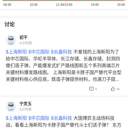
讨论
初不
4小时前
$上海新阳
$中芯国际
$长鑫科技
不差钱的上海新阳为了
给中芯国际、华虹半导体、长江存储、长鑫存储、封测四
傻们造子弹，产能爆发式扩产路线图和五个系列高端芯片
关键材料爆发路线图。 上海新阳是卡脖子国产替代平台型
关键材料核心供应商，既造子弹提供材料，也递刀子提供
电镀、清洗设备。


0
15
宁灵玉
5小时前
$上海新阳
$中芯国际
$长鑫科技
大国博弈主战场科技
战，看看上海新阳为卡脖子国产替代斗士们送子弹？ 东方