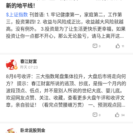
新的地平线！
机会。为什么这么说呢？一个是业绩优秀的白马股都没怎
么涨，而科技 板块又大幅度的调整，股价都下来了，融资
$上证指数
刊首语: 1. 牢记健康第一，家庭第二，工作第
盘大幅度下降。所以整 体风险可控了，八月份再上涨也就
三，投资第四! 2. 收益与风险成正比，收益越大风险就越
没什么风险了。 还是说说今天的盘面吧，今天周五盘面走
高。没有例外。 3.投资是为了让生活更快乐更幸福，如果
的也不错，红多绿少，符合卧龙的判断，收盘时2900家上
投资让你一点都不开心，那么无论盈亏，请马上离开这个
涨，2500家下跌，全天盘面一路上攻，给大家再次带来了
市场！ 警 语：弱水三千，只取一瓢饮！股票一定要集


0
11
信心和希望。截止下午收盘市场成交了27000亿，相比昨
中。 当日复盘 先赞后看，财神来相伴！ 很好，八月以
天放量了1400亿。指数反弹，放量上涨，资金跑步进场。
来，上证指数四连阳了。3900点今天尝试突破了。3900
春江财富
所以看好好后市，今天收盘上证指数站上了短期均线30天
点必将成为八月新的地平线了。3900点以下的机会不多
昨天 07:23
线，收了一根放量的中阳线，形态还是不错的。下一个目
了。三线 上方，持股待涨！ 卧龙今天早盘手低吸高跑，
8月6号收评：三大指数尾盘集体拉升，大盘后市将走向何
标就是年线了，也就是4000点附近，压力还是有的。 从
仓位不变，又整了一碗鸡腿回家了。目前依然是八成仓
方？ 提示：春江财富所说的逃顶、抄底，是指一个月内的
上证指数的周线来看，两颗缩量的阳十字星，再收一颗放
位，持股待涨。今天很多股票是低开高走，冲高回落再拉
波段顶点、低点，并不是别人所说的世纪大底、婴儿底。
量的大阳线，反弹的苗头很足了。再加上日线上面有六个
升，大都 走出了上下影的阴或阳线。这是一个变盘的信
欢迎网友点赞、关注、收藏，查看更多大盘午评和收评文
缺口没补了，本周连跳3800/3900两个整 数关口，相当
号，说明多空双方各有攻守了。 短线看上证指数目前380
章，亲自验证！（看完点赞腰缠万贯） 一、预测观点回
的强势了。 总体来说，现在的市场利好多于利空。但是因
0附近的箱体已经踩踏实了，开始向新的箱体3900点出发
顾： 开门见山！一周前预测抄底1点不差！（文后附图敬
为A股是一个情绪化的市场，是一个跟风的市场。所以外
了。八月拿下4000点的概率非常大了，本周拿下3900点


0
34
请验证）上周四，7月30号收评，春江财富发文预测，“今
围的涨跌对A股的影响可大了去了，这三十多年，都像一
也不错了。 ￼ 还是简单的总结一下今天的盘面吧。三大指
天沪指在5日均线与10日均线的压制下，一度跌至3767
个孩子一样，从来没有独立的走出几步路，就摔倒了。总
数受外围下跌的影响，早盘小幅度跳空低开随后快速拉
卧龙说股到金