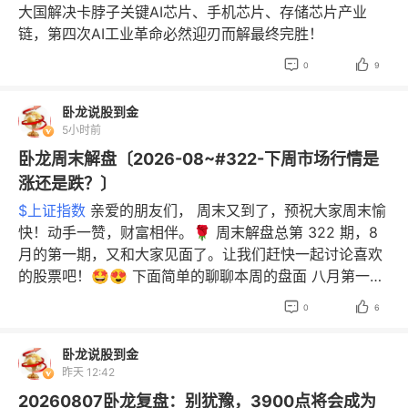
大国解决卡脖子关键AI芯片、手机芯片、存储芯片产业
链，第四次AI工业革命必然迎刃而解最终完胜！


0
9
卧龙说股到金
5小时前
卧龙周末解盘〔2026-08~#322-下周市场行情是
涨还是跌？〕
$上证指数
亲爱的朋友们， 周末又到了，预祝大家周末愉
快！动手一赞，财富相伴。🌹 周末解盘总第 322 期，8
月的第一期，又和大家见面了。让我们赶快一起讨论喜欢
的股票吧！🤩😍 下面简单的聊聊本周的盘面 八月第一
周，可以说是开门红，五个交易日基本上是五连阳的走


0
6
势，相当的不错。虽然8月3号第一天指数收阴，但是个股
可是满堂红，大家帐户收益都是不错的。七月跌了一个月
卧龙说股到金
了，现在反弹一下给大家一颗糖，也是相当的不错了。 目
昨天 12:42
前卧龙还是八成仓位，持股待涨。3900点今天再次拿下，
20260807卧龙复盘：别犹豫，3900点将会成为
还是不错的。相信八月份会告别4000点了，所以现在都是